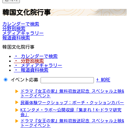
韓国文化院行事
カレンダーで検索
分野別検索
メディアギャラリー
報道資料検索
韓国文化院行事
・ カレンダーで検索
・ 分野別検索
・ メディアギャラリー
・ 報道資料検索
イベント応募
+ MORE
▶
ドラマ『女王の家』無料初放送記念 スペシャル上映&
トークイベント
▶
民画体験ワークショップ：ポーチ・クッションカバー
▶
Kエンタメ・ラボ～公開収録「集まれ！K-ドラマ研究
会」
▶
ドラマ『女王の家』無料初放送記念 スペシャル上映&
トークイベント