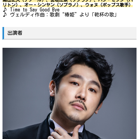
高田正人（テノール）、宮地江奈（ソプラノ）、パク・セフン（バ
リトン）、オー・シンヤン（ソプラノ）、ウォヌ（ポップス歌手）
♪ Time to Say Good Bye
♪ ヴェルディ作曲：歌劇“椿姫”より「乾杯の歌」
出演者