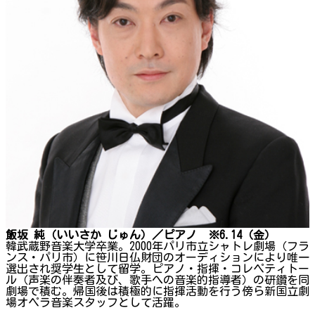
飯坂 純（いいさか じゅん）／ピアノ ※6.14（金）
韓武蔵野音楽大学卒業。2000年パリ市立シャトレ劇場（フラ
ンス・パリ市）に笹川日仏財団のオーディションにより唯一
選出され奨学生として留学。ピアノ・指揮・コレペティトー
ル（声楽の伴奏者及び、歌手への音楽的指導者）の研鑽を同
劇場で積む。帰国後は積極的に指揮活動を行う傍ら新国立劇
場オペラ音楽スタッフとして活躍。