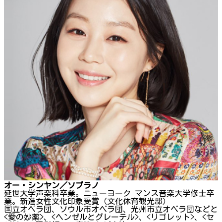
オー・シンヤン／ソプラノ
延世大学声楽科卒業。ニューヨーク マンス音楽大学修士卒
業。新進女性文化印象受賞（文化体育観光部）
国立オペラ団、ソウル市オペラ団、光州市立オペラ団などと
<愛の妙薬>、<ヘンゼルとグレーテル>、<リゴレット>、<セ