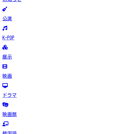
公演
K-POP
展示
映画
ドラマ
映画祭
韓国語