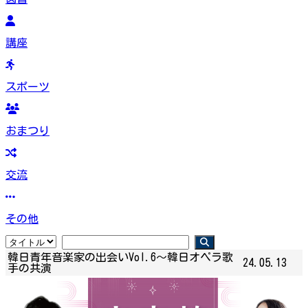
講座
スポーツ
おまつり
交流
その他
韓日青年音楽家の出会いVol.6～韓日オペラ歌
24.05.13
手の共演