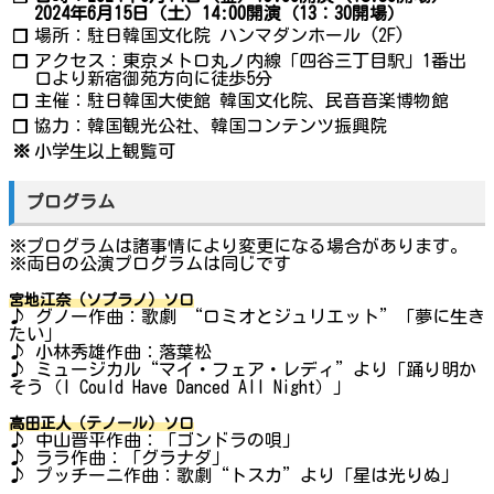
2024年6月15日（土）14:00開演（13：30開場）
場所：駐日韓国文化院 ハンマダンホール (2F)
❐
アクセス：東京メトロ丸ノ内線「四谷三丁目駅」1番出
❐
口より新宿御苑方向に徒歩5分
主催：駐日韓国大使館 韓国文化院、民音音楽博物館
❐
協力：韓国観光公社、韓国コンテンツ振興院
❐
※
小学生以上観覧可
プログラム
※プログラムは諸事情により変更になる場合があります。
※両日の公演プログラムは同じです
宮地江奈（ソプラノ）ソロ
♪ グノー作曲：歌劇 “ロミオとジュリエット”「夢に生き
たい」
♪ 小林秀雄作曲：落葉松
♪ ミュージカル“マイ・フェア・レディ”より「踊り明か
そう（I Could Have Danced All Night）」
高田正人（テノール）ソロ
♪ 中山晋平作曲：「ゴンドラの唄」
♪ ララ作曲：「グラナダ」
♪ プッチーニ作曲：歌劇“トスカ”より「星は光りぬ」