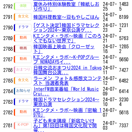
夏休み特別体験教室「韓紙しお
24-07-
1483
2792
り作り」
25
5
24-07-
2791
韓国料理教室～豆もやしごはん
8199
24
[ゲスト決定]韓国ドラマセレク
24-07-
1231
2790
ション2024～東京公演ゲ...
23
2
Kエンタメ・ラボ～映画「このろ
24-07-
2789
5763
くでもない世界で」
21
韓国映画上映会「クローゼッ
24-07-
1285
2788
ト」
18
2
Kエンタメ・ラボ～K-POPグルー
24-07-
2787
5650
プ NOWADAYSイ...
14
日韓交流おまつり2024 in Tokyo
24-07-
2786
7427
韓国舞台公演...
11
ラーメン フォト＆感想文コンテ
24-07-
2785
6482
スト 当選者発表
12
InterFM音楽番組「World Music
24-07-
2784
6414
Crui...
09
韓国ドラマセレクション2024～
24-07-
3230
2783
東京公演
10
4
Kエンタメ・ラボ～映画「密輸 1
24-07-
2782
5618
970」
07
子ども未来講座「新宿たいけ
24-07-
2781
ん」第1回目は韓国文化院で開
7337
03
催...