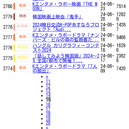
Kエンタメ・ラボ～映画「THE M
24-06-
2780
7514
OON」
23
24-06-
1282
2779
韓国映画上映会「鬼手」
20
8
2024韓日交流K-POPあすなろプロ
24-06-
1428
2778
ジェクト「Audi...
18
7
Kエンタメ・ラボ～ドラマ「ナン
24-06-
2777
5466
バーズ‐ビルの森の監視者た...
16
ハングル カリグラフィーコンテ
24-06-
1629
2776
スト2024
18
6
「話してみよう韓国語」2024～2
24-06-
2382
2775
5 全国7都市で開催！...
17
6
Kエンタメ・ラボ～ドラマ「7人
24-06-
2774
7420
の脱出」
09
Previous
«
11
12
13
14
15
16
17
18
19
20
Next
»