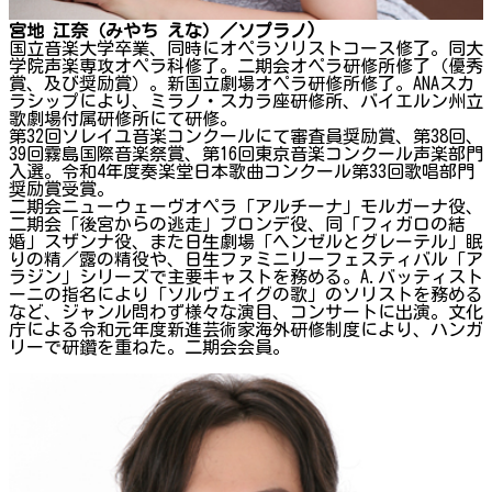
宮地 江奈（みやち えな）／ソプラノ)
国立音楽大学卒業、同時にオペラソリストコース修了。同大
学院声楽専攻オペラ科修了。二期会オペラ研修所修了（優秀
賞、及び奨励賞）。新国立劇場オペラ研修所修了。ANAスカ
ラシップにより、ミラノ・スカラ座研修所、バイエルン州立
歌劇場付属研修所にて研修。
第32回ソレイユ音楽コンクールにて審査員奨励賞、第38回、
39回霧島国際音楽祭賞、第16回東京音楽コンクール声楽部門
入選。令和4年度奏楽堂日本歌曲コンクール第33回歌唱部門
奨励賞受賞。
二期会ニューウェーヴオペラ「アルチーナ」モルガーナ役、
二期会「後宮からの逃走」ブロンデ役、同「フィガロの結
婚」スザンナ役、また日生劇場「ヘンゼルとグレーテル」眠
りの精／露の精役や、日生ファミニリーフェスティバル「ア
ラジン」シリーズで主要キャストを務める。A.バッティスト
ーニの指名により「ソルヴェイグの歌」のソリストを務める
など、ジャンル問わず様々な演目、コンサートに出演。文化
庁による令和元年度新進芸術家海外研修制度により、ハンガ
リーで研鑽を重ねた。二期会会員。