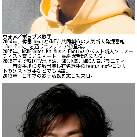
ウォヌ／ポップス歌手
2004年、韓国 MnetとKNTV 共同製作の人気新人発掘番組
「M! Pick」を通じてメディア初登場。
2005年、MKMF(Mnet Km Music Festival)ベスト新人ソロアー
ティスト賞にノミネート、最終選考5名に入る。
2008年まで韓国TV地上波, SBS,KBS, MBC人気バラエティ
ー、音楽番組に多数出演し有名歌手のfeaturingやコンサー
トのゲスト歌手などでも活躍。
2013年、日本での歌手活動を志し初来日。