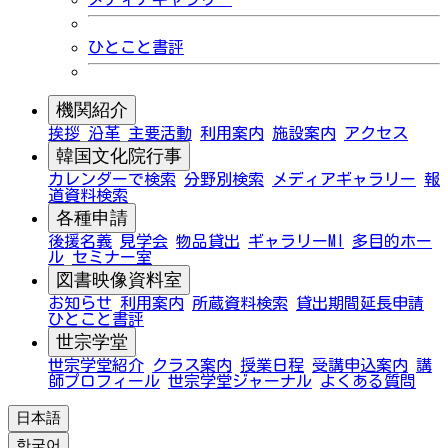
ひとこと書評
機関紹介
挨拶
沿革
主要活動
利用案内
施設案内
アクセス
韓国文化院行事
カレンダーで検索
分野別検索
メディアギャラリー
報
道資料検索
各種申請
後援名義
見学会
物品貸出
ギャラリーMI
多目的ホー
ル
セミナー室
図書映像資料室
お知らせ
利用案内
所蔵資料検索
貸出期間延長申請
ひとこと書評
世宗学堂
世宗学堂紹介
クラス案内
授業日程
受講申込案内
講
師プロフィール
世宗学堂ジャーナル
よくある質問
日本語
한국어