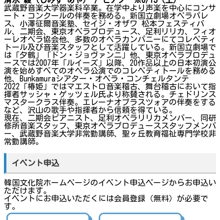
清水 綾（しみず あや） / ピアノ ※6/15（土）
武蔵野音楽大学器楽科卒業。在学中より声楽を中心にコンサ
ート・コンクールの伴奏を務める。新国立劇場オペラパレ
ス、小澤征爾音楽塾、セイジ・オザワ 松本フェスティバ
ル、二期会、東京オペラプロデュース、足利リリカ、フィオ
ーレオペラ協会他、多数のオペラカンパニーにてコレペティ
トール及び音楽スタッフとして活躍している。新国立劇場で
は「夕鶴」「ドン・ジョヴァンニ」他、東京オペラプロデュ
ースでは2007年「ルイーズ」以降、20作品以上の日本初演公
演を始めすべてのオペラ公演でのコレペティトールを務める
他、Bunkamuraシアター・オペラ・コンチェルタンテ
2022「椿姫」ではマエストロ音楽稽古、舞台稽古において指
揮者サッシャ・ゲッツェル氏より称賛される。チェドリンス
マスタークラス伴奏。エレーナオブラスツォアの伴奏をする
など、沢山の歌手や指揮者から信頼を得ている。
現在、二期会ピアニスト、足利オペラリリカメンバー、同研
修所音楽スタッフ、東京オペラプロデューススタッフメンバ
ー、武蔵野音楽大学非常勤講師、聖ヶ丘教育福祉専門学校非
常勤講師。
イベント申込
韓国文化院ホームページのイベント申込ページからお申込い
ただけます。
イベントにお申込いただくには会員登録（無料）が必要で
す。