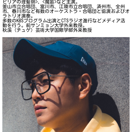
ビリアの理髪師>、<魔笛>など主演。
釜山市立合唱団、富川市、江陵市立合唱団、済州市、全州
市、春川市など有数のオーケストラ・合唱団と協演およびオ
ラトリオ演奏。
多数のKBSプログラム出演とCTSラジオ進行などメディア活
動を行う。前サンミョン大学外来教授。
秋溪（チュゲ）芸術大学国際学部外来教授