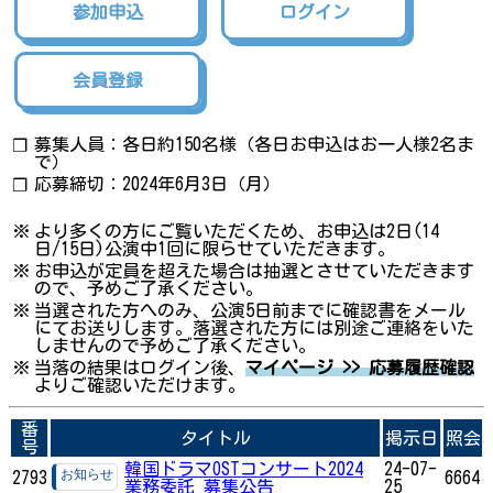
参加申込
ログイン
会員登録
募集人員：各日約150名様（各日お申込はお一人様2名ま
❐
で）
応募締切：2024年6月3日（月）
❐
※
より多くの方にご覧いただくため、お申込は2日(14
日/15日)公演中1回に限らせていただきます。
※
お申込が定員を超えた場合は抽選とさせていただきます
ので、予めご了承ください。
※
当選された方へのみ、公演5日前までに確認書をメール
にてお送りします。落選された方には別途ご連絡をいた
しませんので予めご了承ください。
※
当落の結果はログイン後、
マイページ >> 応募履歴確認
よりご確認いただけます。
番
タイトル
掲示日
照会
号
韓国ドラマOSTコンサート2024
24-07-
2793
6664
業務委託 募集公告
25