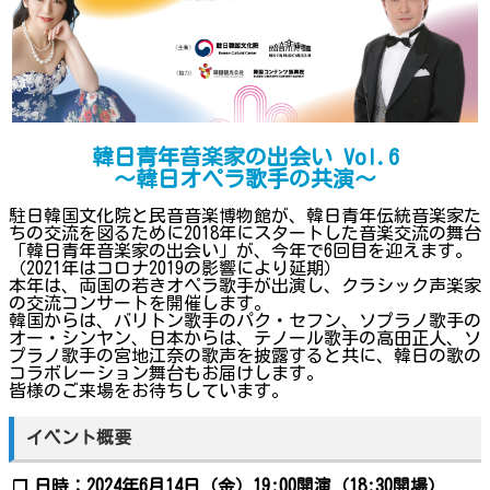
韓日青年音楽家の出会い Vol.6
～韓日オペラ歌手の共演～
駐日韓国文化院と民音音楽博物館が、韓日青年伝統音楽家た
ちの交流を図るために2018年にスタートした音楽交流の舞台
「韓日青年音楽家の出会い」が、今年で6回目を迎えます。
（2021年はコロナ2019の影響により延期）
本年は、両国の若きオペラ歌手が出演し、クラシック声楽家
の交流コンサートを開催します。
韓国からは、バリトン歌手のパク・セフン、ソプラノ歌手の
オー・シンヤン、日本からは、テノール歌手の高田正人、ソ
プラノ歌手の宮地江奈の歌声を披露すると共に、韓日の歌の
コラボレーション舞台もお届けします。
皆様のご来場をお待ちしています。
イベント概要
日時：2024年6月14日（金）19:00開演（18:30開場）
❐