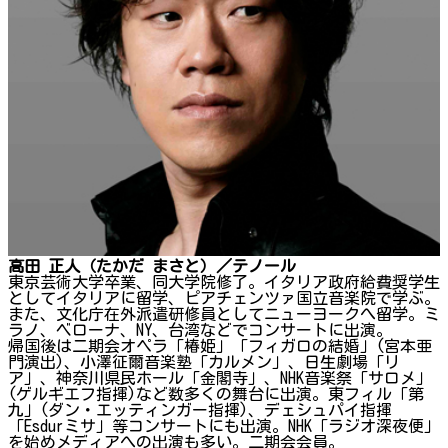
高田 正人（たかだ まさと）／テノール
東京芸術大学卒業、同大学院修了。イタリア政府給費奨学生
としてイタリアに留学、ピアチェンツァ国立音楽院で学ぶ。
また、文化庁在外派遣研修員としてニューヨークへ留学。ミ
ラノ、ベローナ、NY、台湾などでコンサートに出演。
帰国後は二期会オペラ「椿姫」「フィガロの結婚」(宮本亜
門演出)、小澤征爾音楽塾「カルメン」、日生劇場「リ
ア」、神奈川県民ホール「金閣寺」、NHK音楽祭「サロメ」
(ゲルギエフ指揮)など数多くの舞台に出演。東フィル「第
九」(ダン・エッティンガー指揮)、デェシュパイ指揮
「Esdurミサ」等コンサートにも出演。NHK「ラジオ深夜便」
を始めメディアへの出演も多い。二期会会員。