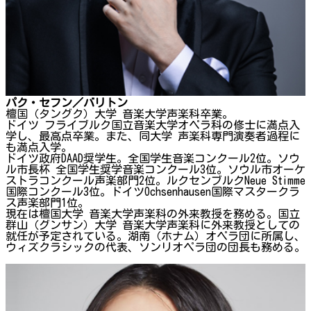
パク・セフン／バリトン
檀国（タングク）大学 音楽大学声楽科卒業。
ドイツ フライブルク国立音楽大学オペラ科の修士に満点入
学し、最高点卒業。また、同大学 声楽科専門演奏者過程に
も満点入学。
ドイツ政府DAAD奨学生。全国学生音楽コンクール2位。ソウ
ル市長杯 全国学生奨学音楽コンクール3位。ソウル市オーケ
ストラコンクール声楽部門2位。ルクセンブルクNeue Stimme
国際コンクール3位。ドイツOchsenhausen国際マスタークラ
ス声楽部門1位。
現在は檀国大学 音楽大学声楽科の外来教授を務める。国立
群山（グンサン）大学 音楽大学声楽科に外来教授としての
就任が予定されている。湖南（ホナム）オペラ団に所属し、
ウィズクラシックの代表、ソンリオペラ団の団長も務める。