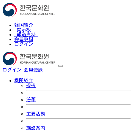
韓国紹介
掲示板
報道資料
会員登録
ログイン
ログイン
会員登録
한국어
機関紹介
挨拶
沿革
主要活動
施設案内