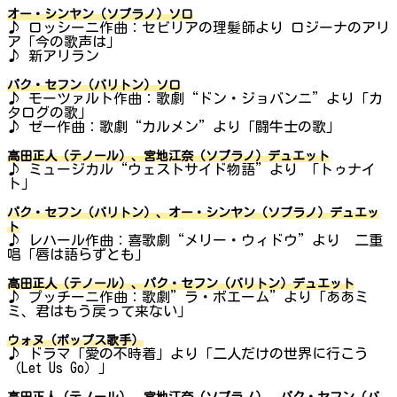
オー・シンヤン（ソプラノ）ソロ
♪ ロッシーニ作曲：セビリアの理髪師より ロジーナのアリ
ア「今の歌声は」
♪ 新アリラン
パク・セフン（バリトン）ソロ
♪ モーツァルト作曲：歌劇“ドン・ジョバンニ”より「カ
タログの歌」
♪ ゼー作曲：歌劇“カルメン”より「闘牛士の歌」
高田正人（テノール）、宮地江奈（ソプラノ）デュエット
♪ ミュージカル“ウェストサイド物語”より 「トゥナイ
ト」
パク・セフン（バリトン）、オー・シンヤン（ソプラノ）デュエッ
ト
♪ レハール作曲：喜歌劇“メリー・ウィドウ”より 二重
唱「唇は語らずとも」
高田正人（テノール）、パク・セフン（バリトン）デュエット
♪ プッチーニ作曲：歌劇”ラ・ボエーム”より「ああミ
ミ、君はもう戻って来ない」
ウォヌ（ポップス歌手）
♪ ドラマ「愛の不時着」より「二人だけの世界に行こう
（Let Us Go）」