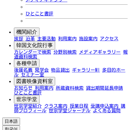
ひとこと書評
機関紹介
挨拶
沿革
主要活動
利用案内
施設案内
アクセス
韓国文化院行事
カレンダーで検索
分野別検索
メディアギャラリー
報
道資料検索
各種申請
後援名義
見学会
物品貸出
ギャラリーMI
多目的ホー
ル
セミナー室
図書映像資料室
お知らせ
利用案内
所蔵資料検索
貸出期間延長申請
ひとこと書評
世宗学堂
世宗学堂紹介
クラス案内
授業日程
受講申込案内
講
師プロフィール
世宗学堂ジャーナル
よくある質問
日本語
한국어