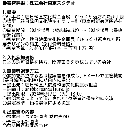
●審査結果：株式会社東京スタデオ
1.
概
要
○行事名：駐日韓国文化院企画展「ひっくり返された所」展
○場所：駐日韓国文化院ギャラリーM（東京都新宿区四谷4-
4-10）
○事業期間：2024年5月（契約締結後）～ 2024年8月（最終
精算報告）
○事業内容：駐日韓国文化院企画展「ひっくり返された所」
展デザインの施工（添付資料参照）
○事業予算：3,400,000円(金 三百四十万 円)
2.
入札
参
加資格
日本の許可資格を持ち、関連事業を登録している会社
3.
事業者選定方式
○参加を希望する者は提案書を作成し、Eメールで主管機関
(駐日韓国文化院)に期日内に提出
－提出先：駐日韓国大使館韓国文化院展示担当
－E-mail：art@koreanculture.jp
－提出期限：2024年5月7日（火）18:00
○内部審査によって選定された1位業者と優先的に交渉
○選定基準：価格競争による決定
4.
提案書の
内
容
○提案書（事業計画書·添付資料）
○予算支出計画書
○事業者登録証のコピー