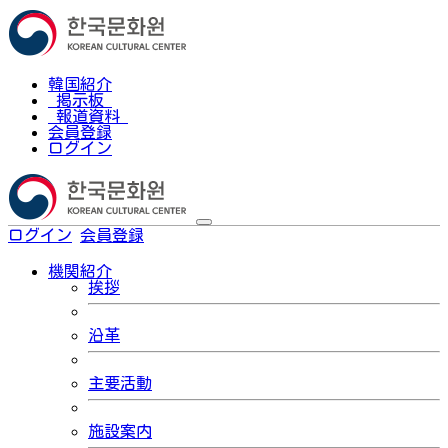
韓国紹介
掲示板
報道資料
会員登録
ログイン
ログイン
会員登録
한국어
機関紹介
挨拶
沿革
主要活動
施設案内