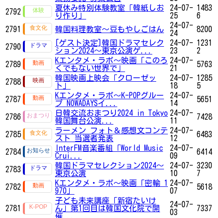
夏休み特別体験教室「韓紙しお
24-07-
1483
2792
り作り」
25
6
24-07-
2791
韓国料理教室～豆もやしごはん
8200
24
[ゲスト決定]韓国ドラマセレク
24-07-
1231
2790
ション2024～東京公演ゲ...
23
2
Kエンタメ・ラボ～映画「このろ
24-07-
2789
5763
くでもない世界で」
21
韓国映画上映会「クローゼッ
24-07-
1285
2788
ト」
18
5
Kエンタメ・ラボ～K-POPグルー
24-07-
2787
5651
プ NOWADAYSイ...
14
日韓交流おまつり2024 in Tokyo
24-07-
2786
7428
韓国舞台公演...
11
ラーメン フォト＆感想文コンテ
24-07-
2785
6483
スト 当選者発表
12
InterFM音楽番組「World Music
24-07-
2784
6414
Crui...
09
韓国ドラマセレクション2024～
24-07-
3230
2783
東京公演
10
7
Kエンタメ・ラボ～映画「密輸 1
24-07-
2782
5618
970」
07
子ども未来講座「新宿たいけ
24-07-
2781
ん」第1回目は韓国文化院で開
7337
03
催...