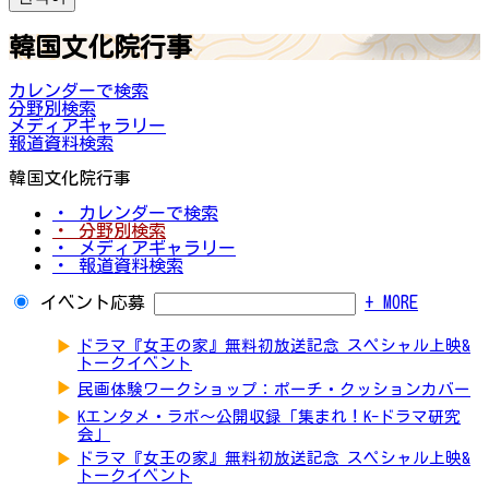
韓国文化院行事
カレンダーで検索
分野別検索
メディアギャラリー
報道資料検索
韓国文化院行事
・ カレンダーで検索
・ 分野別検索
・ メディアギャラリー
・ 報道資料検索
イベント応募
+ MORE
▶
ドラマ『女王の家』無料初放送記念 スペシャル上映&
トークイベント
▶
民画体験ワークショップ：ポーチ・クッションカバー
▶
Kエンタメ・ラボ～公開収録「集まれ！K-ドラマ研究
会」
▶
ドラマ『女王の家』無料初放送記念 スペシャル上映&
トークイベント