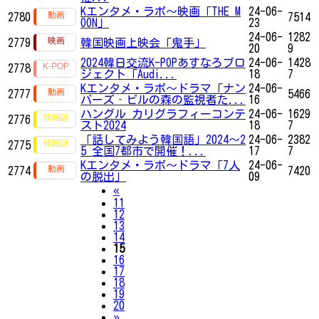
Kエンタメ・ラボ～映画「THE M
24-06-
2780
7514
OON」
23
24-06-
1282
2779
韓国映画上映会「鬼手」
20
9
2024韓日交流K-POPあすなろプロ
24-06-
1428
2778
ジェクト「Audi...
18
7
Kエンタメ・ラボ～ドラマ「ナン
24-06-
2777
5466
バーズ‐ビルの森の監視者た...
16
ハングル カリグラフィーコンテ
24-06-
1629
2776
スト2024
18
7
「話してみよう韓国語」2024～2
24-06-
2382
2775
5 全国7都市で開催！...
17
7
Kエンタメ・ラボ～ドラマ「7人
24-06-
2774
7420
の脱出」
09
Previous
«
11
12
13
14
15
16
17
18
19
20
Next
»