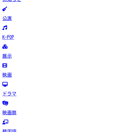
公演
K-POP
展示
映画
ドラマ
映画祭
韓国語