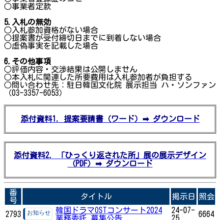
○事業者定款
5.入札の無効
○入札参加資格がない場合
○提案書が受付締切日までに到着しない場合
○虚偽事実を記載した場合
6.
その他事項
○評価内容・交渉結果は公開しません
○本入札に関連した所要費用は入札参加者が負担する
○問い合わせ先：駐日韓国文化院 展示担当 ハ・ソンファン
（03-3357-6053）
添付資料1. 提案要請書（ワード）➡ ダウンロード
添付資料2. 「ひっくり返された所」展の展示デザイン
（PDF）
➡ ダウンロード
番
タイトル
掲示日
照会
号
韓国ドラマOSTコンサート2024
24-07-
2793
6664
業務委託 募集公告
25