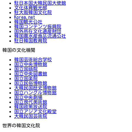
駐日本国大韓民国大使館
文化体育観光部
駐大阪韓国文化院
Korea.net
韓国観光公社
韓国コンテンツ振興院
国外所在文化遺産財団
韓国農水産食品流通公社
駐日韓国教育院
韓国の文化機関
韓国芸術総合学校
国立中央博物館
国立国語院
国立中央図書館
国立国楽院
国立民俗博物館
大韓民国歴史博物館
国立ハングル博物館
国立中央劇場
国立現代美術館
韓国政策放送院
国立アジア文化殿堂
大韓民国芸術院
世界の韓国文化院