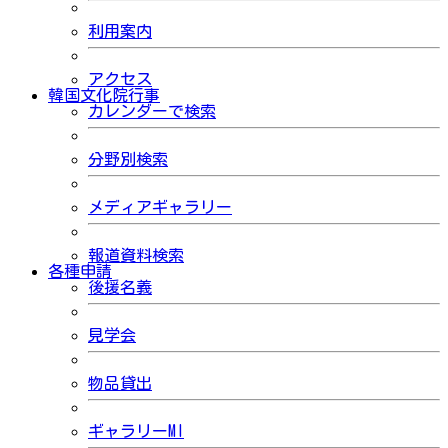
利用案内
アクセス
韓国文化院行事
カレンダーで検索
分野別検索
メディアギャラリー
報道資料検索
各種申請
後援名義
見学会
物品貸出
ギャラリーMI