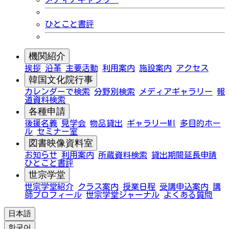
ひとこと書評
機関紹介
挨拶
沿革
主要活動
利用案内
施設案内
アクセス
韓国文化院行事
カレンダーで検索
分野別検索
メディアギャラリー
報
道資料検索
各種申請
後援名義
見学会
物品貸出
ギャラリーMI
多目的ホー
ル
セミナー室
図書映像資料室
お知らせ
利用案内
所蔵資料検索
貸出期間延長申請
ひとこと書評
世宗学堂
世宗学堂紹介
クラス案内
授業日程
受講申込案内
講
師プロフィール
世宗学堂ジャーナル
よくある質問
日本語
한국어