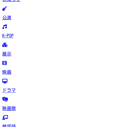
公演
K-POP
展示
映画
ドラマ
映画祭
韓国語