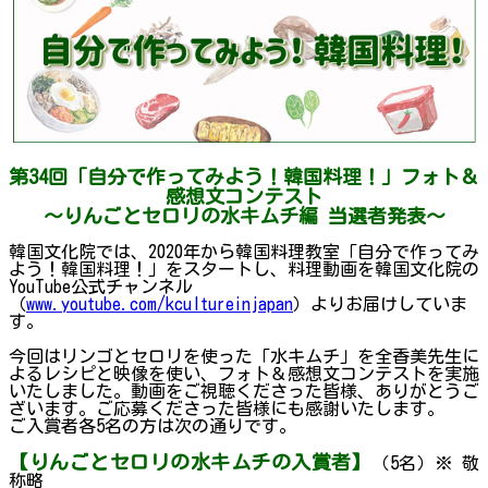
第34回「自分で作ってみよう！韓国料理！」フォト＆
感想文コンテスト
～りんごとセロリの水キムチ編 当選者発表～
韓国文化院では、2020年から韓国料理教室「自分で作ってみ
よう！韓国料理！」をスタートし、料理動画を韓国文化院の
YouTube公式チャンネル
（
www.youtube.com/kcultureinjapan
）よりお届けしていま
す。
今回はリンゴとセロリを使った「水キムチ」を全香美先生に
よるレシピと映像を使い、フォト＆感想文コンテストを実施
いたしました。動画をご視聴くださった皆様、ありがとうご
ざいます。ご応募くださった皆様にも感謝いたします。
ご入賞者各5名の方は次の通りです。
【りんごとセロリの水キムチの入賞者】
（5名）※ 敬
称略