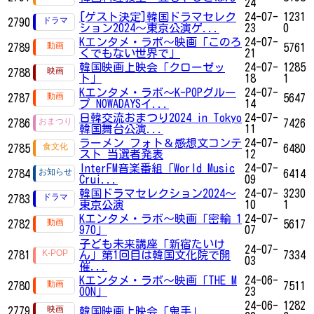
24
[ゲスト決定]韓国ドラマセレク
24-07-
1231
2790
ション2024～東京公演ゲ...
23
0
Kエンタメ・ラボ～映画「このろ
24-07-
2789
5761
くでもない世界で」
21
韓国映画上映会「クローゼッ
24-07-
1285
2788
ト」
18
1
Kエンタメ・ラボ～K-POPグルー
24-07-
2787
5647
プ NOWADAYSイ...
14
日韓交流おまつり2024 in Tokyo
24-07-
2786
7426
韓国舞台公演...
11
ラーメン フォト＆感想文コンテ
24-07-
2785
6480
スト 当選者発表
12
InterFM音楽番組「World Music
24-07-
2784
6414
Crui...
09
韓国ドラマセレクション2024～
24-07-
3230
2783
東京公演
10
1
Kエンタメ・ラボ～映画「密輸 1
24-07-
2782
5617
970」
07
子ども未来講座「新宿たいけ
24-07-
2781
ん」第1回目は韓国文化院で開
7334
03
催...
Kエンタメ・ラボ～映画「THE M
24-06-
2780
7511
OON」
23
24-06-
1282
2779
韓国映画上映会「鬼手」