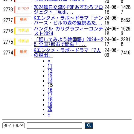
20
6
2024韓日交流K-POPあすなろプロ
24-06-
1428
2778
ジェクト「Audi...
18
7
Kエンタメ・ラボ～ドラマ「ナン
24-06-
2777
5463
バーズ‐ビルの森の監視者た...
16
ハングル カリグラフィーコンテ
24-06-
1629
2776
スト2024
18
3
「話してみよう韓国語」2024～2
24-06-
2381
2775
5 全国7都市で開催！...
17
8
Kエンタメ・ラボ～ドラマ「7人
24-06-
2774
7416
の脱出」
09
Previous
«
11
12
13
14
15
16
17
18
19
20
Next
»