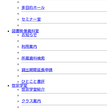
多目的ホール
セミナー室
図書映像資料室
お知らせ
利用案内
所蔵資料検索
貸出期間延長申請
ひとこと書評
世宗学堂
世宗学堂紹介
クラス案内