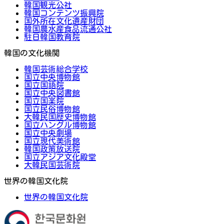
韓国観光公社
韓国コンテンツ振興院
国外所在文化遺産財団
韓国農水産食品流通公社
駐日韓国教育院
韓国の文化機関
韓国芸術総合学校
国立中央博物館
国立国語院
国立中央図書館
国立国楽院
国立民俗博物館
大韓民国歴史博物館
国立ハングル博物館
国立中央劇場
国立現代美術館
韓国政策放送院
国立アジア文化殿堂
大韓民国芸術院
世界の韓国文化院
世界の韓国文化院