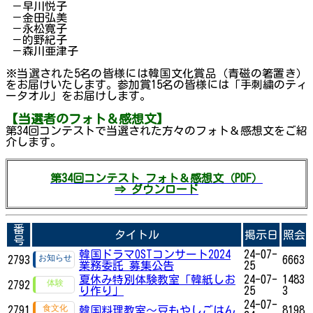
－早川悦子
－金田弘美
－永松寛子
－的野紀子
－森川亜津子
※当選された5名の皆様には韓国文化賞品（青磁の箸置き）
をお届けいたします。参加賞15名の皆様には「手刺繍のティ
ータオル」をお届けします。
【当選者のフォト＆感想文】
第34回コンテストで当選された方々のフォト＆感想文をご紹
介します。
第34回コンテスト フォト＆感想文（PDF）
⇒ ダウンロード
番
タイトル
掲示日
照会
号
韓国ドラマOSTコンサート2024
24-07-
2793
6663
業務委託 募集公告
25
夏休み特別体験教室「韓紙しお
24-07-
1483
2792
り作り」
25
3
24-07-
2791
韓国料理教室～豆もやしごはん
8198