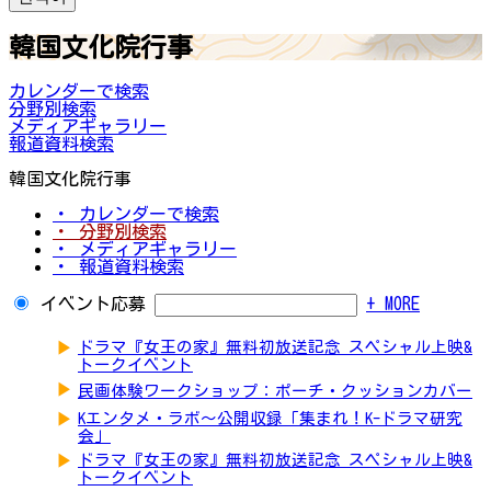
韓国文化院行事
カレンダーで検索
分野別検索
メディアギャラリー
報道資料検索
韓国文化院行事
・ カレンダーで検索
・ 分野別検索
・ メディアギャラリー
・ 報道資料検索
イベント応募
+ MORE
▶
ドラマ『女王の家』無料初放送記念 スペシャル上映&
トークイベント
▶
民画体験ワークショップ：ポーチ・クッションカバー
▶
Kエンタメ・ラボ～公開収録「集まれ！K-ドラマ研究
会」
▶
ドラマ『女王の家』無料初放送記念 スペシャル上映&
トークイベント