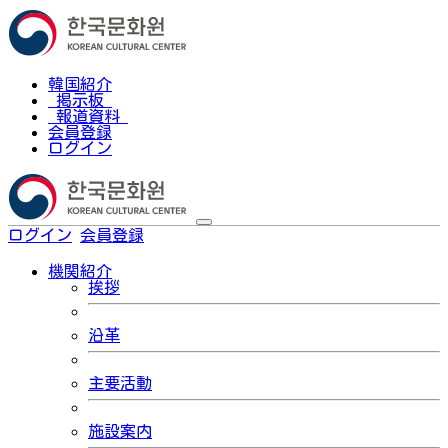
韓国紹介
掲示板
報道資料
会員登録
ログイン
ログイン
会員登録
한국어
機関紹介
挨拶
沿革
主要活動
施設案内