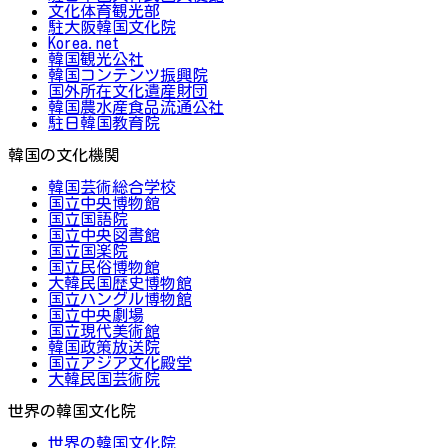
文化体育観光部
駐大阪韓国文化院
Korea.net
韓国観光公社
韓国コンテンツ振興院
国外所在文化遺産財団
韓国農水産食品流通公社
駐日韓国教育院
韓国の文化機関
韓国芸術総合学校
国立中央博物館
国立国語院
国立中央図書館
国立国楽院
国立民俗博物館
大韓民国歴史博物館
国立ハングル博物館
国立中央劇場
国立現代美術館
韓国政策放送院
国立アジア文化殿堂
大韓民国芸術院
世界の韓国文化院
世界の韓国文化院