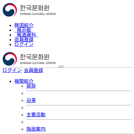
韓国紹介
掲示板
報道資料
会員登録
ログイン
ログイン
会員登録
한국어
機関紹介
挨拶
沿革
主要活動
施設案内