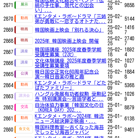
韓国伝統文化総合イベント「伝
25-02-
2871
統の手仕事、現代との出会
9858
28
い」...
Kエンタメ・ラボ～ドラマ「三姉
25-02-
2870
5144
弟が勇敢に～恋するオトナた...
23
25-02-
1416
2869
韓国映画上映会「別れる決心」
25
7
25-02-
2740
2868
2025年 韓国映画上映会 開催
25
7
韓国語講座 2025年度春季学期
25-02-
1892
2867
受講生募集（2次）
18
4
文化体験講座 2025年度春季学期
25-02-
1027
2866
受講生募集要項
18
0
韓日国交正常化60周年記念公
25-02-
1884
2865
演〜韓日音楽の雅と趣
10
8
Kエンタメ・ラボ～ドラマ「どた
25-02-
2864
5368
ばたファミリー」
09
ハングル発展有功者叙勲 受勲記
25-02-
1026
2863
念 特別講演会〜言語学者と...
06
9
自治体協力事業「韓国文化の日
25-01-
2862
8879
（KOREA DAY）202...
30
Kエンタメ・ラボ～2024年 韓流
25-01-
2861
6138
ニュース総決算②映画・...
26
韓国料理教室～古くなった海苔
25-01-
2860
9461
でしっとり海苔ジャバン
22