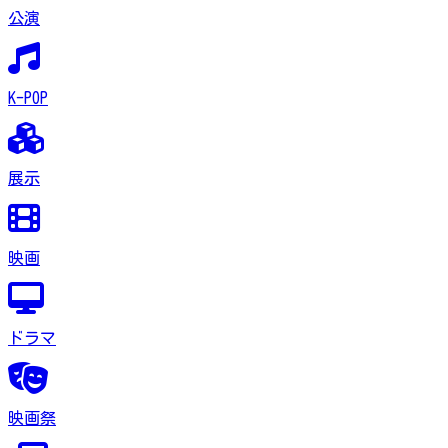
公演
K-POP
展示
映画
ドラマ
映画祭