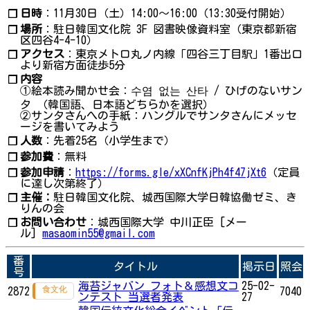
日時
：11月30日（土）14:00～16:00（13:30受付開始）
❐
場所
：駐日韓国文化院 3F 図書映像資料室（東京都新宿
❐
区四谷4-4-10）
アクセス
：東京メトロ丸ノ内線「四谷三丁目駅」1番出口
❐
より新宿方面徒歩5分
内容
❐
①絵本読み聞かせ会：수염 없는 산타 / ひげのないサン
タ （韓国語、日本語どちらかを選択）
②サンタさんへの手紙：ハングルでサンタさんにメッセ
ージを書いてみよう
人数
：先着25名（小学生まで）
❐
参加費
：無料
❐
参加申請
：
https://forms.gle/xXCnfKjPh4f47jXt6
（定員
❐
に達し次第終了）
主催：
駐日韓国文化院、城西国際大学日韓協働ゼミ、き
❐
りんの会
お問い合わせ
：城西国際大学 中川正臣 [メー
❐
ル]
masaomin55@gmail.com
番
タイトル
掲示日
照会
号
海苔ジャバン フォト＆感想文コ
25-02-
2872
7040
ンテスト 当選者発表
27