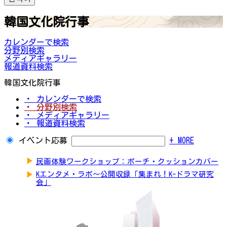
韓国文化院行事
カレンダーで検索
分野別検索
メディアギャラリー
報道資料検索
韓国文化院行事
・ カレンダーで検索
・ 分野別検索
・ メディアギャラリー
・ 報道資料検索
イベント応募
+ MORE
▶
民画体験ワークショップ：ポーチ・クッションカバー
▶
Kエンタメ・ラボ～公開収録「集まれ！K-ドラマ研究
会」