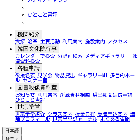
ひとこと書評
機関紹介
挨拶
沿革
主要活動
利用案内
施設案内
アクセス
韓国文化院行事
カレンダーで検索
分野別検索
メディアギャラリー
報
道資料検索
各種申請
後援名義
見学会
物品貸出
ギャラリーMI
多目的ホー
ル
セミナー室
図書映像資料室
お知らせ
利用案内
所蔵資料検索
貸出期間延長申請
ひとこと書評
世宗学堂
世宗学堂紹介
クラス案内
授業日程
受講申込案内
講
師プロフィール
世宗学堂ジャーナル
よくある質問
日本語
한국어