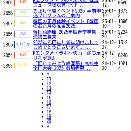
Kエンタメ・ラボ～2024年 韓流
25-01-
2859
9580
ニュース総決算①K-P...
12
お正月体験イベント2025 事前申
25-01-
1673
2858
込プログラムのご案内
10
3
韓国の正月体験イベント「韓国
25-01-
1896
2857
のお正月の風景2025」
10
5
韓国語講座 2025年度春季学期
25-01-
2224
2856
受講生募集
20
5
2025年乙巳年! 新年明けまして
24-12-
1512
2855
おめでとうございます。...
27
4
Kエンタメ・ラボ～映画「満ち足
24-12-
2854
8248
りた家族」
22
「話してみよう韓国語」高校生
24-12-
1081
2853
全国大会 2025 参加者募...
20
4
Previous
«
11
12
13
14
15
16
17
18
19
20
Next
»