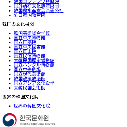
韓国コンテンツ振興院
国外所在文化遺産財団
韓国農水産食品流通公社
駐日韓国教育院
韓国の文化機関
韓国芸術総合学校
国立中央博物館
国立国語院
国立中央図書館
国立国楽院
国立民俗博物館
大韓民国歴史博物館
国立ハングル博物館
国立中央劇場
国立現代美術館
韓国政策放送院
国立アジア文化殿堂
大韓民国芸術院
世界の韓国文化院
世界の韓国文化院