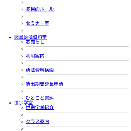
多目的ホール
セミナー室
図書映像資料室
お知らせ
利用案内
所蔵資料検索
貸出期間延長申請
ひとこと書評
世宗学堂
世宗学堂紹介
クラス案内