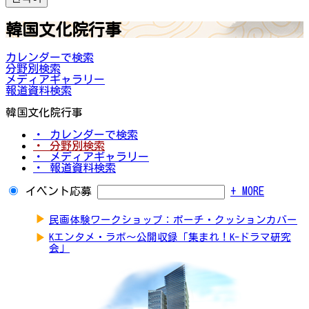
韓国文化院行事
カレンダーで検索
分野別検索
メディアギャラリー
報道資料検索
韓国文化院行事
・ カレンダーで検索
・ 分野別検索
・ メディアギャラリー
・ 報道資料検索
イベント応募
+ MORE
▶
民画体験ワークショップ：ポーチ・クッションカバー
▶
Kエンタメ・ラボ～公開収録「集まれ！K-ドラマ研究
会」