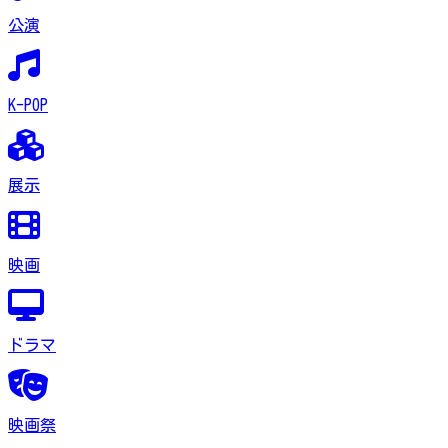
公演
K-POP
展示
映画
ドラマ
映画祭