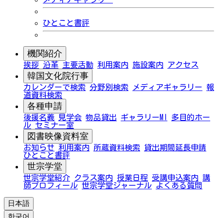
ひとこと書評
機関紹介
挨拶
沿革
主要活動
利用案内
施設案内
アクセス
韓国文化院行事
カレンダーで検索
分野別検索
メディアギャラリー
報
道資料検索
各種申請
後援名義
見学会
物品貸出
ギャラリーMI
多目的ホー
ル
セミナー室
図書映像資料室
お知らせ
利用案内
所蔵資料検索
貸出期間延長申請
ひとこと書評
世宗学堂
世宗学堂紹介
クラス案内
授業日程
受講申込案内
講
師プロフィール
世宗学堂ジャーナル
よくある質問
日本語
한국어