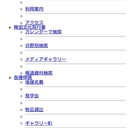
利用案内
アクセス
韓国文化院行事
カレンダーで検索
分野別検索
メディアギャラリー
報道資料検索
各種申請
後援名義
見学会
物品貸出
ギャラリーMI