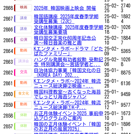
25-02-
2740
2868
2025年 韓国映画上映会 開催
25
3
韓国語講座 2025年度春季学期
25-02-
1892
2867
受講生募集（2次）
18
4
文化体験講座 2025年度春季学期
25-02-
1026
2866
受講生募集要項
18
7
韓日国交正常化60周年記念公
25-02-
1884
2865
演〜韓日音楽の雅と趣
10
7
Kエンタメ・ラボ～ドラマ「どた
25-02-
2864
5365
ばたファミリー」
09
ハングル発展有功者叙勲 受勲記
25-02-
1026
2863
念 特別講演会〜言語学者と...
06
8
自治体協力事業「韓国文化の日
25-01-
2862
8875
（KOREA DAY）202...
30
Kエンタメ・ラボ～2024年 韓流
25-01-
2861
6136
ニュース総決算②映画・...
26
韓国料理教室～古くなった海苔
25-01-
2860
9459
でしっとり海苔ジャバン
22
Kエンタメ・ラボ～2024年 韓流
25-01-
2859
9577
ニュース総決算①K-P...
12
お正月体験イベント2025 事前申
25-01-
1673
2858
込プログラムのご案内
10
3
韓国の正月体験イベント「韓国
25-01-
1896
2857
のお正月の風景2025」
10
1