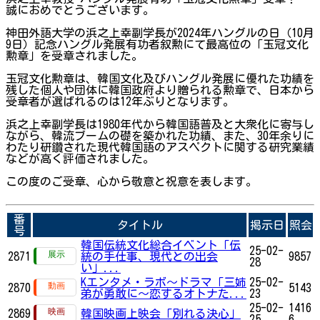
誠におめでとうございます。
神田外語大学の浜之上幸副学長が2024年ハングルの日（10月
9日）記念ハングル発展有功者叙勲にて最高位の「玉冠文化
勲章」を受章されました。
玉冠文化勲章は、韓国文化及びハングル発展に優れた功績を
残した個人や団体に韓国政府より贈られる勲章で、日本から
受章者が選ばれるのは12年ぶりとなります。
浜之上幸副学長は1980年代から韓国語普及と大衆化に寄与し
ながら、韓流ブームの礎を築かれた功績、また、30年余りに
わたり研鑽された現代韓国語のアスペクトに関する研究業績
などが高く評価されました。
この度のご受章、心から敬意と祝意を表します。
番
タイトル
掲示日
照会
号
韓国伝統文化総合イベント「伝
25-02-
2871
統の手仕事、現代との出会
9857
28
い」...
Kエンタメ・ラボ～ドラマ「三姉
25-02-
2870
5143
弟が勇敢に～恋するオトナた...
23
25-02-
1416
2869
韓国映画上映会「別れる決心」
25
6