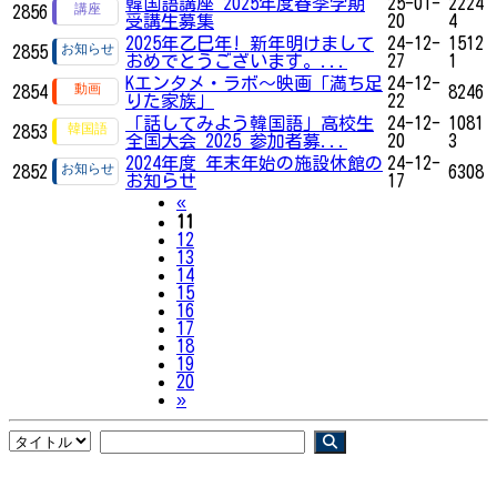
韓国語講座 2025年度春季学期
25-01-
2224
2856
受講生募集
20
4
2025年乙巳年! 新年明けまして
24-12-
1512
2855
おめでとうございます。...
27
1
Kエンタメ・ラボ～映画「満ち足
24-12-
2854
8246
りた家族」
22
「話してみよう韓国語」高校生
24-12-
1081
2853
全国大会 2025 参加者募...
20
3
2024年度 年末年始の施設休館の
24-12-
2852
6308
お知らせ
17
Previous
«
11
12
13
14
15
16
17
18
19
20
Next
»