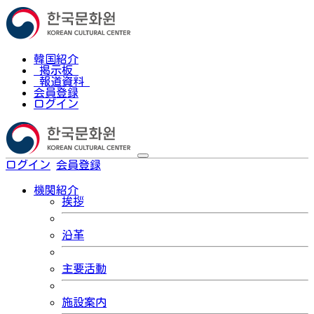
韓国紹介
掲示板
報道資料
会員登録
ログイン
ログイン
会員登録
한국어
機関紹介
挨拶
沿革
主要活動
施設案内