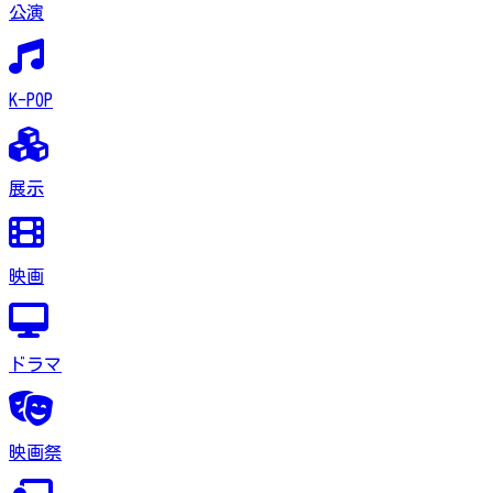
公演
K-POP
展示
映画
ドラマ
映画祭