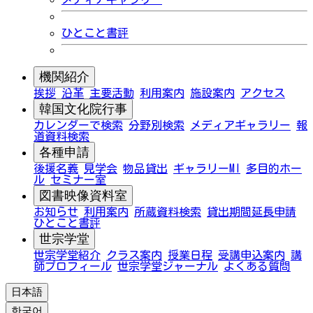
ひとこと書評
機関紹介
挨拶
沿革
主要活動
利用案内
施設案内
アクセス
韓国文化院行事
カレンダーで検索
分野別検索
メディアギャラリー
報
道資料検索
各種申請
後援名義
見学会
物品貸出
ギャラリーMI
多目的ホー
ル
セミナー室
図書映像資料室
お知らせ
利用案内
所蔵資料検索
貸出期間延長申請
ひとこと書評
世宗学堂
世宗学堂紹介
クラス案内
授業日程
受講申込案内
講
師プロフィール
世宗学堂ジャーナル
よくある質問
日本語
한국어