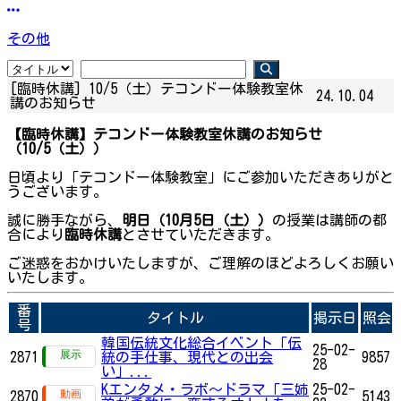
その他
[臨時休講] 10/5（土）テコンドー体験教室休
24.10.04
講のお知らせ
【臨時休講】テコンドー体験教室休講のお知らせ
（10/5（土））
日頃より「テコンドー体験教室」にご参加いただきありがと
うございます。
誠に勝手ながら、
明日（10月5日（土））
の授業は講師の都
合により
臨時休講
とさせていただきます。
ご迷惑をおかけいたしますが、ご理解のほどよろしくお願い
いたします。
番
タイトル
掲示日
照会
号
韓国伝統文化総合イベント「伝
25-02-
2871
統の手仕事、現代との出会
9857
28
い」...
Kエンタメ・ラボ～ドラマ「三姉
25-02-
2870
5143