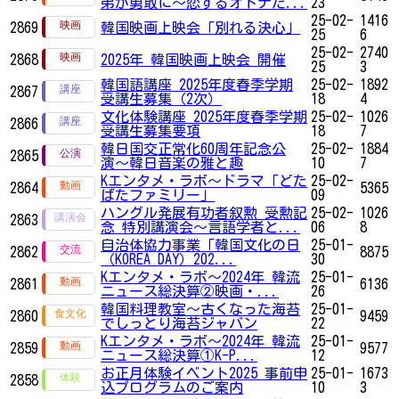
弟が勇敢に～恋するオトナた...
23
25-02-
1416
2869
韓国映画上映会「別れる決心」
25
6
25-02-
2740
2868
2025年 韓国映画上映会 開催
25
3
韓国語講座 2025年度春季学期
25-02-
1892
2867
受講生募集（2次）
18
4
文化体験講座 2025年度春季学期
25-02-
1026
2866
受講生募集要項
18
7
韓日国交正常化60周年記念公
25-02-
1884
2865
演〜韓日音楽の雅と趣
10
7
Kエンタメ・ラボ～ドラマ「どた
25-02-
2864
5365
ばたファミリー」
09
ハングル発展有功者叙勲 受勲記
25-02-
1026
2863
念 特別講演会〜言語学者と...
06
8
自治体協力事業「韓国文化の日
25-01-
2862
8875
（KOREA DAY）202...
30
Kエンタメ・ラボ～2024年 韓流
25-01-
2861
6136
ニュース総決算②映画・...
26
韓国料理教室～古くなった海苔
25-01-
2860
9459
でしっとり海苔ジャバン
22
Kエンタメ・ラボ～2024年 韓流
25-01-
2859
9577
ニュース総決算①K-P...
12
お正月体験イベント2025 事前申
25-01-
1673
2858
込プログラムのご案内
10
3