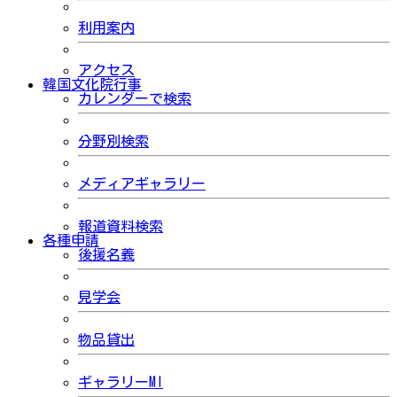
利用案内
アクセス
韓国文化院行事
カレンダーで検索
分野別検索
メディアギャラリー
報道資料検索
各種申請
後援名義
見学会
物品貸出
ギャラリーMI