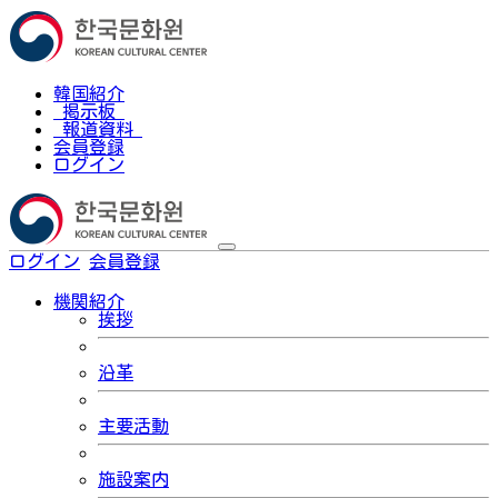
韓国紹介
掲示板
報道資料
会員登録
ログイン
ログイン
会員登録
한국어
機関紹介
挨拶
沿革
主要活動
施設案内