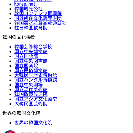
Korea.net
韓国観光公社
韓国コンテンツ振興院
国外所在文化遺産財団
韓国農水産食品流通公社
駐日韓国教育院
韓国の文化機関
韓国芸術総合学校
国立中央博物館
国立国語院
国立中央図書館
国立国楽院
国立民俗博物館
大韓民国歴史博物館
国立ハングル博物館
国立中央劇場
国立現代美術館
韓国政策放送院
国立アジア文化殿堂
大韓民国芸術院
世界の韓国文化院
世界の韓国文化院