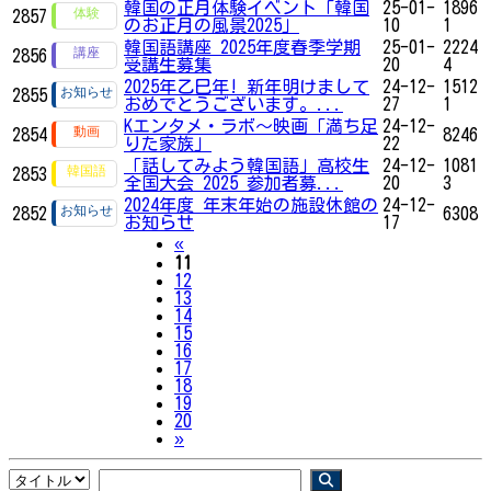
韓国の正月体験イベント「韓国
25-01-
1896
2857
のお正月の風景2025」
10
1
韓国語講座 2025年度春季学期
25-01-
2224
2856
受講生募集
20
4
2025年乙巳年! 新年明けまして
24-12-
1512
2855
おめでとうございます。...
27
1
Kエンタメ・ラボ～映画「満ち足
24-12-
2854
8246
りた家族」
22
「話してみよう韓国語」高校生
24-12-
1081
2853
全国大会 2025 参加者募...
20
3
2024年度 年末年始の施設休館の
24-12-
2852
6308
お知らせ
17
Previous
«
11
12
13
14
15
16
17
18
19
20
Next
»