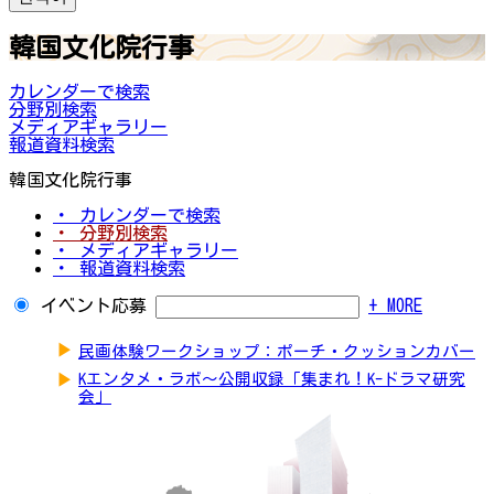
韓国文化院行事
カレンダーで検索
分野別検索
メディアギャラリー
報道資料検索
韓国文化院行事
・ カレンダーで検索
・ 分野別検索
・ メディアギャラリー
・ 報道資料検索
イベント応募
+ MORE
▶
民画体験ワークショップ：ポーチ・クッションカバー
▶
Kエンタメ・ラボ～公開収録「集まれ！K-ドラマ研究
会」