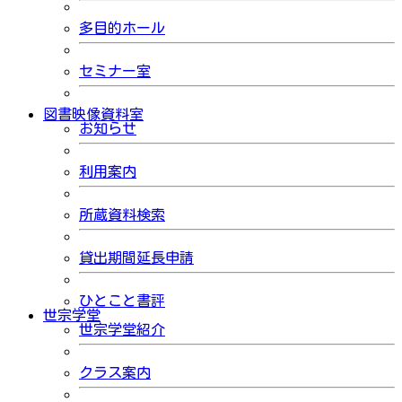
多目的ホール
セミナー室
図書映像資料室
お知らせ
利用案内
所蔵資料検索
貸出期間延長申請
ひとこと書評
世宗学堂
世宗学堂紹介
クラス案内