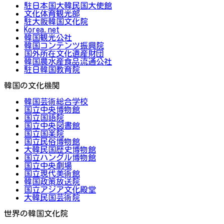
駐日本国大韓民国大使館
文化体育観光部
駐大阪韓国文化院
Korea.net
韓国観光公社
韓国コンテンツ振興院
国外所在文化遺産財団
韓国農水産食品流通公社
駐日韓国教育院
韓国の文化機関
韓国芸術総合学校
国立中央博物館
国立国語院
国立中央図書館
国立国楽院
国立民俗博物館
大韓民国歴史博物館
国立ハングル博物館
国立中央劇場
国立現代美術館
韓国政策放送院
国立アジア文化殿堂
大韓民国芸術院
世界の韓国文化院