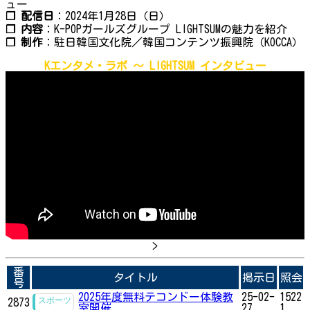
ュー
❐ 配信日
：2024年1月28日（日）
❐ 内容
：K-POPガールズグループ LIGHTSUMの魅力を紹介
❐ 制作
：駐日韓国文化院／韓国コンテンツ振興院（KOCCA）
Kエンタメ・ラボ ～ LIGHTSUM インタビュー
>
番
タイトル
掲示日
照会
号
2025年度無料テコンドー体験教
25-02-
1522
2873
室開催
27
1