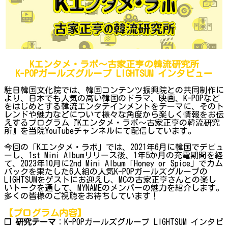
Kエンタメ・ラボ～古家正亨の韓流研究所
K-POPガールズグループ LIGHTSUM インタビュー
駐日韓国文化院では、韓国コンテンツ振興院との共同制作に
より、日本でも人気の高い韓国のドラマ、映画、K-POPなど
をはじめとする韓流エンタテインメントをテーマに、そのト
レンドや魅力などについて様々な角度から楽しく情報をお伝
えするプログラム『Kエンタメ・ラボ～古家正亨の韓流研究
所』を当院YouTubeチャンネルにて配信しています。
今回の「Kエンタメ・ラボ」では、2021年6月に韓国でデビュ
ーし、1st Mini Albumリリース後、1年5か月の充電期間を経
て、2023年10月に2nd Mini Album「Honey or Spice」でカム
バックを果たした6人組の人気K-POPガールズグループの
LIGHTSUMをゲストにお迎えし、MCの古家正亨さんとの楽し
いトークを通して、MYNAMEのメンバーの魅力を紹介します。
多くの皆様のご視聴をお待ちしています！
【プログラム内容】
❐ 研究テーマ
：K-POPガールズグループ LIGHTSUM インタビ