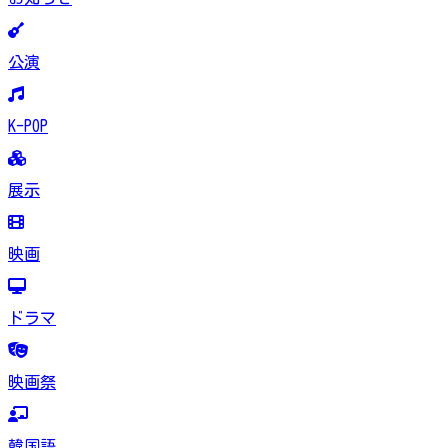
公演
K-POP
展示
映画
ドラマ
映画祭
韓国語