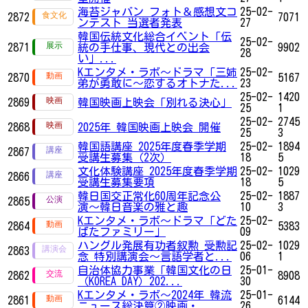
海苔ジャバン フォト＆感想文コ
25-02-
2872
7071
ンテスト 当選者発表
27
韓国伝統文化総合イベント「伝
25-02-
2871
統の手仕事、現代との出会
9902
28
い」...
Kエンタメ・ラボ～ドラマ「三姉
25-02-
2870
5167
弟が勇敢に～恋するオトナた...
23
25-02-
1420
2869
韓国映画上映会「別れる決心」
25
1
25-02-
2745
2868
2025年 韓国映画上映会 開催
25
3
韓国語講座 2025年度春季学期
25-02-
1894
2867
受講生募集（2次）
18
5
文化体験講座 2025年度春季学期
25-02-
1029
2866
受講生募集要項
18
5
韓日国交正常化60周年記念公
25-02-
1887
2865
演〜韓日音楽の雅と趣
10
3
Kエンタメ・ラボ～ドラマ「どた
25-02-
2864
5383
ばたファミリー」
09
ハングル発展有功者叙勲 受勲記
25-02-
1029
2863
念 特別講演会〜言語学者と...
06
1
自治体協力事業「韓国文化の日
25-01-
2862
8908
（KOREA DAY）202...
30
Kエンタメ・ラボ～2024年 韓流
25-01-
2861
6144
ニュース総決算②映画・...
26