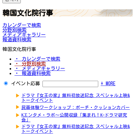
韓国文化院行事
カレンダーで検索
分野別検索
メディアギャラリー
報道資料検索
韓国文化院行事
・ カレンダーで検索
・ 分野別検索
・ メディアギャラリー
・ 報道資料検索
イベント応募
+ MORE
▶
ドラマ『女王の家』無料初放送記念 スペシャル上映&
トークイベント
▶
民画体験ワークショップ：ポーチ・クッションカバー
▶
Kエンタメ・ラボ～公開収録「集まれ！K-ドラマ研究
会」
▶
ドラマ『女王の家』無料初放送記念 スペシャル上映&
トークイベント