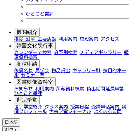
ひとこと書評
機関紹介
挨拶
沿革
主要活動
利用案内
施設案内
アクセス
韓国文化院行事
カレンダーで検索
分野別検索
メディアギャラリー
報
道資料検索
各種申請
後援名義
見学会
物品貸出
ギャラリーMI
多目的ホー
ル
セミナー室
図書映像資料室
お知らせ
利用案内
所蔵資料検索
貸出期間延長申請
ひとこと書評
世宗学堂
世宗学堂紹介
クラス案内
授業日程
受講申込案内
講
師プロフィール
世宗学堂ジャーナル
よくある質問
日本語
한국어