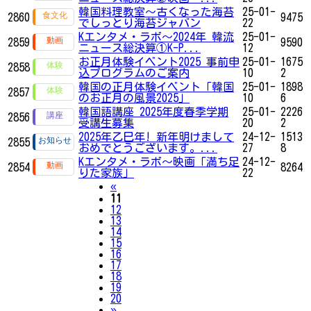
韓国料理教室～古くなった海苔
25-01-
2860
9475
でしっとり海苔ジャバン
22
Kエンタメ・ラボ～2024年 韓流
25-01-
2859
9590
ニュース総決算①K-P...
12
お正月体験イベント2025 事前申
25-01-
1675
2858
込プログラムのご案内
10
2
韓国の正月体験イベント「韓国
25-01-
1898
2857
のお正月の風景2025」
10
6
韓国語講座 2025年度春季学期
25-01-
2226
2856
受講生募集
20
2
2025年乙巳年! 新年明けまして
24-12-
1513
2855
おめでとうございます。...
27
8
Kエンタメ・ラボ～映画「満ち足
24-12-
2854
8264
りた家族」
22
Previous
«
11
12
13
14
15
16
17
18
19
20
Next
»