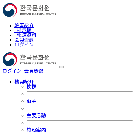
韓国紹介
掲示板
報道資料
会員登録
ログイン
ログイン
会員登録
한국어
機関紹介
挨拶
沿革
主要活動
施設案内