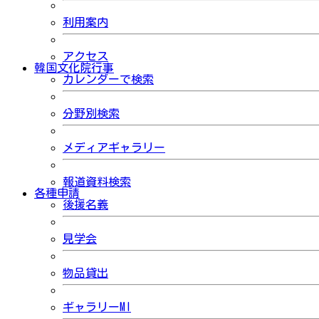
利用案内
アクセス
韓国文化院行事
カレンダーで検索
分野別検索
メディアギャラリー
報道資料検索
各種申請
後援名義
見学会
物品貸出
ギャラリーMI