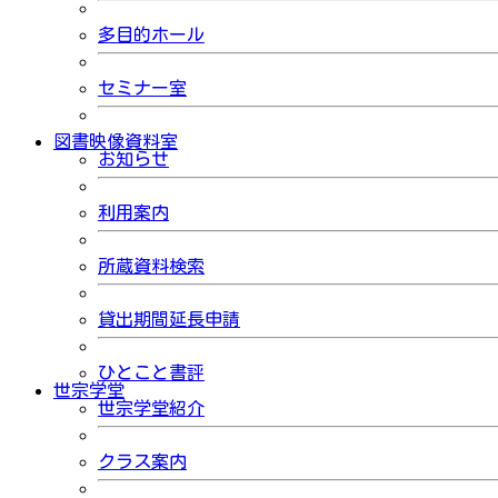
多目的ホール
セミナー室
図書映像資料室
お知らせ
利用案内
所蔵資料検索
貸出期間延長申請
ひとこと書評
世宗学堂
世宗学堂紹介
クラス案内