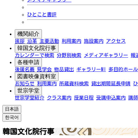
ひとこと書評
機関紹介
挨拶
沿革
主要活動
利用案内
施設案内
アクセス
韓国文化院行事
カレンダーで検索
分野別検索
メディアギャラリー
報
各種申請
後援名義
見学会
物品貸出
ギャラリーMI
多目的ホール
図書映像資料室
お知らせ
利用案内
所蔵資料検索
貸出期間延長申請
ひ
世宗学堂
世宗学堂紹介
クラス案内
授業日程
受講申込案内
講師
日本語
한국어
韓国文化院行事