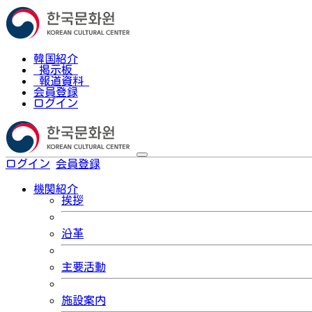
韓国紹介
掲示板
報道資料
会員登録
ログイン
ログイン
会員登録
한국어
機関紹介
挨拶
沿革
主要活動
施設案内