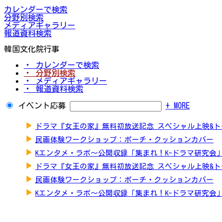
カレンダーで検索
分野別検索
メディアギャラリー
報道資料検索
韓国文化院行事
・ カレンダーで検索
・ 分野別検索
・ メディアギャラリー
・ 報道資料検索
イベント応募
+ MORE
▶
ドラマ『女王の家』無料初放送記念 スペシャル上映&
▶
民画体験ワークショップ：ポーチ・クッションカバー
▶
Kエンタメ・ラボ～公開収録「集まれ！K-ドラマ研究会
▶
ドラマ『女王の家』無料初放送記念 スペシャル上映&
▶
民画体験ワークショップ：ポーチ・クッションカバー
▶
Kエンタメ・ラボ～公開収録「集まれ！K-ドラマ研究会