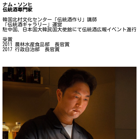
ナム・ソンヒ
伝統酒専門家
韓国北村文化センター「伝統酒作り」講師
「伝統酒ギャラリー」運営
駐中国、日本国大韓民国大使館にて伝統酒広報イベント進行
受賞
2011 農林水産食品部 長官賞
2017 行政自治部 長官賞