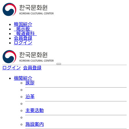
韓国紹介
掲示板
報道資料
会員登録
ログイン
ログイン
会員登録
한국어
機関紹介
挨拶
沿革
主要活動
施設案内