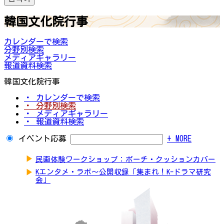
韓国文化院行事
カレンダーで検索
分野別検索
メディアギャラリー
報道資料検索
韓国文化院行事
・ カレンダーで検索
・ 分野別検索
・ メディアギャラリー
・ 報道資料検索
イベント応募
+ MORE
▶
民画体験ワークショップ：ポーチ・クッションカバー
▶
Kエンタメ・ラボ～公開収録「集まれ！K-ドラマ研究
会」