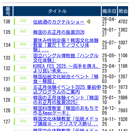
番
タイトル
掲示日
照会
号
26-04-
136
4702
伝統酒のカクテルショー
27
26-01-
1362
135
韓国のお正月の風景2026
27
2
夏休み特別企画！韓国文化体験
25-07-
1007
134
教室「夏だ！モノづくり体
23
0
験」...
国立ハングル博物館「ハングル
25-05-
1106
133
文化体験」
15
2
KOREA FES 2025 ～両手を携え、
25-04-
1196
132
より良い未来...
23
7
韓国伝統文化総合イベント「韓
25-03-
1267
131
食・韓服」
03
9
お正月体験イベント2025 事前申
25-01-
1673
130
込プログラムのご案内
10
5
韓国の正月体験イベント「韓国
25-01-
1896
129
のお正月の風景2025」
10
9
韓国料理教室「韓国のおもちで
24-12-
128
7993
作るXmasケーキ」
05
韓国文化体験教室「伝統メドゥ
24-11-
1526
127
プ講座Ⅲ - クリスマス飾り...
25
9
韓国文化体験教室「伝統メドゥ