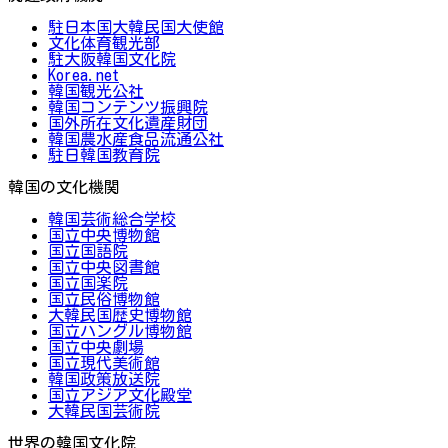
駐日本国大韓民国大使館
文化体育観光部
駐大阪韓国文化院
Korea.net
韓国観光公社
韓国コンテンツ振興院
国外所在文化遺産財団
韓国農水産食品流通公社
駐日韓国教育院
韓国の文化機関
韓国芸術総合学校
国立中央博物館
国立国語院
国立中央図書館
国立国楽院
国立民俗博物館
大韓民国歴史博物館
国立ハングル博物館
国立中央劇場
国立現代美術館
韓国政策放送院
国立アジア文化殿堂
大韓民国芸術院
世界の韓国文化院