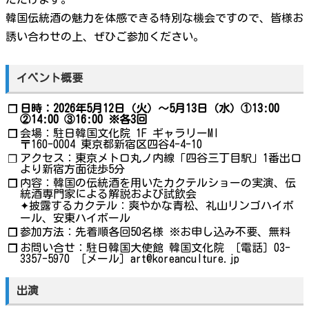
韓国伝統酒の魅力を体感できる特別な機会ですので、皆様お
誘い合わせの上、ぜひご参加ください。
イベント概要
日時：2026年5月12日（火）〜5月13日（水）①13:00
❐
②14:00 ③16:00 ※各3回
会場：駐日韓国文化院 1F ギャラリーMI
❐
〒160-0004 東京都新宿区四谷4-4-10
アクセス：東京メトロ丸ノ内線「四谷三丁目駅」1番出口
❐
より新宿方面徒歩5分
内容：韓国の伝統酒を用いたカクテルショーの実演、伝
❐
統酒専門家による解説および試飲会
✦披露するカクテル：爽やかな青松、礼山リンゴハイボ
ール、安東ハイボール
参加方法：先着順各回50名様 ※お申し込み不要、無料
❐
お問い合せ：駐日韓国大使館 韓国文化院 ［電話］03-
❐
3357-5970 ［メール］art@koreanculture.jp
出演