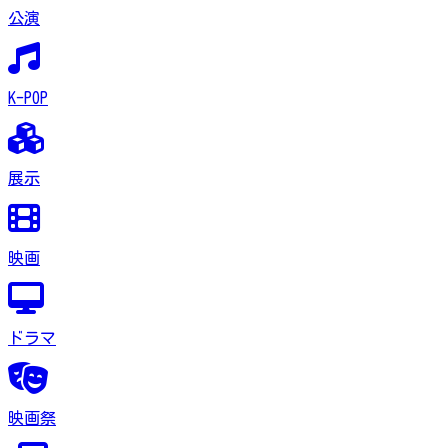
公演
K-POP
展示
映画
ドラマ
映画祭