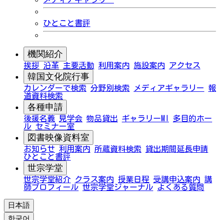
ひとこと書評
機関紹介
挨拶
沿革
主要活動
利用案内
施設案内
アクセス
韓国文化院行事
カレンダーで検索
分野別検索
メディアギャラリー
報
道資料検索
各種申請
後援名義
見学会
物品貸出
ギャラリーMI
多目的ホー
ル
セミナー室
図書映像資料室
お知らせ
利用案内
所蔵資料検索
貸出期間延長申請
ひとこと書評
世宗学堂
世宗学堂紹介
クラス案内
授業日程
受講申込案内
講
師プロフィール
世宗学堂ジャーナル
よくある質問
日本語
한국어