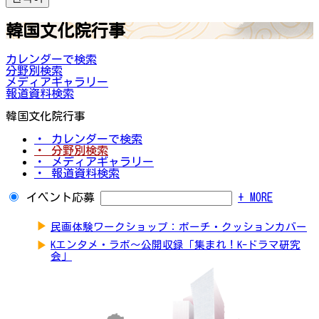
韓国文化院行事
カレンダーで検索
分野別検索
メディアギャラリー
報道資料検索
韓国文化院行事
・ カレンダーで検索
・ 分野別検索
・ メディアギャラリー
・ 報道資料検索
イベント応募
+ MORE
▶
民画体験ワークショップ：ポーチ・クッションカバー
▶
Kエンタメ・ラボ～公開収録「集まれ！K-ドラマ研究
会」