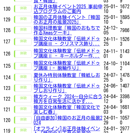
食・韓服」
03
9
お正月体験イベント2025 事前申
25-01-
1672
130
込プログラムのご案内
10
9
韓国の正月体験イベント「韓国
25-01-
1895
129
のお正月の風景2025」
10
5
韓国料理教室「韓国のおもちで
24-12-
128
7986
作るXmasケーキ」
05
韓国文化体験教室「伝統メドゥ
24-11-
1526
127
プ講座Ⅲ - クリスマス飾り...
25
3
韓国文化体験教室「伝統メドゥ
24-11-
1143
126
プ講座Ⅱ - キーホルダー作...
01
0
韓国文化体験教室「伝統メドゥ
24-10-
1104
125
プ講座Ⅰ- 腕輪作り」
16
2
夏休み特別体験教室「韓紙しお
24-07-
1478
124
り作り」
25
5
韓国文化体験教室「伝統メドゥ
24-06-
1407
123
プしおり作り」
06
1
韓方ウィーク 2024～自分に合う
24-04-
3398
122
韓方を日常生活に活かす...
12
9
韓国文化体験教室「韓国文化で
24-04-
1681
121
楽しむ春」
03
9
[自由参加]韓国のお正月の風景2
24-01-
1057
120
024
29
0
[オフライン]お正月体験イベン
24-01-
2977
119