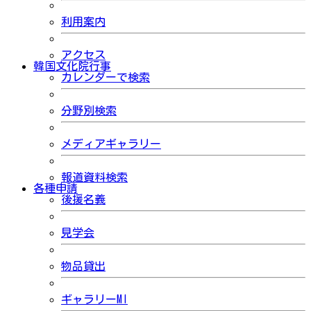
利用案内
アクセス
韓国文化院行事
カレンダーで検索
分野別検索
メディアギャラリー
報道資料検索
各種申請
後援名義
見学会
物品貸出
ギャラリーMI