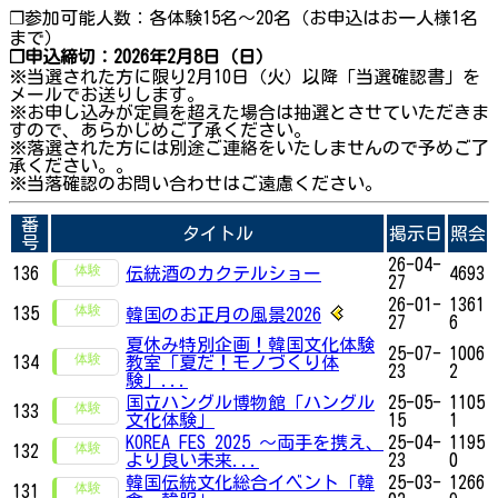
❐参加可能人数：各体験15名〜20名（お申込はお一人様1名
まで）
❐申込締切：2026年2月8日（日）
※当選された方に限り2月10日（火）以降「当選確認書」を
メールでお送りします。
※お申し込みが定員を超えた場合は抽選とさせていただきま
すので、あらかじめご了承ください。
※落選された方には別途ご連絡をいたしませんので予めご了
承ください。。
※当落確認のお問い合わせはご遠慮ください。
番
タイトル
掲示日
照会
号
26-04-
136
伝統酒のカクテルショー
4693
27
26-01-
1361
135
韓国のお正月の風景2026
27
6
夏休み特別企画！韓国文化体験
25-07-
1006
134
教室「夏だ！モノづくり体
23
2
験」...
国立ハングル博物館「ハングル
25-05-
1105
133
文化体験」
15
1
KOREA FES 2025 ～両手を携え、
25-04-
1195
132
より良い未来...
23
0
韓国伝統文化総合イベント「韓
25-03-
1266
131