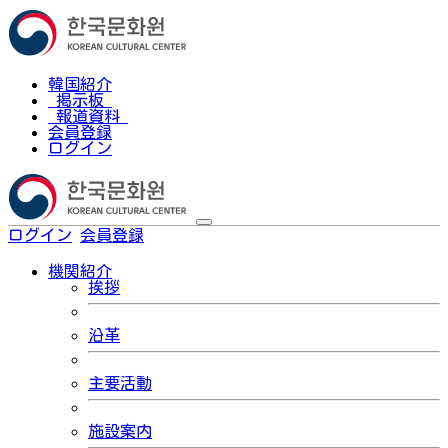
韓国紹介
掲示板
報道資料
会員登録
ログイン
ログイン
会員登録
한국어
機関紹介
挨拶
沿革
主要活動
施設案内