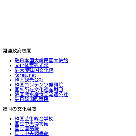
関連政府機関
駐日本国大韓民国大使館
文化体育観光部
駐大阪韓国文化院
Korea.net
韓国観光公社
韓国コンテンツ振興院
国外所在文化遺産財団
韓国農水産食品流通公社
駐日韓国教育院
韓国の文化機関
韓国芸術総合学校
国立中央博物館
国立国語院
国立中央図書館