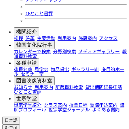
ひとこと書評
機関紹介
挨拶
沿革
主要活動
利用案内
施設案内
アクセス
韓国文化院行事
カレンダーで検索
分野別検索
メディアギャラリー
報
道資料検索
各種申請
後援名義
見学会
物品貸出
ギャラリーMI
多目的ホー
ル
セミナー室
図書映像資料室
お知らせ
利用案内
所蔵資料検索
貸出期間延長申請
ひとこと書評
世宗学堂
世宗学堂紹介
クラス案内
授業日程
受講申込案内
講
師プロフィール
世宗学堂ジャーナル
よくある質問
日本語
한국어