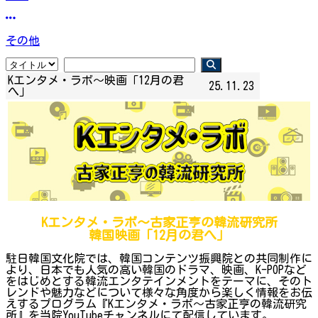
その他
Kエンタメ・ラボ～映画「12月の君
25.11.23
へ」
Kエンタメ・ラボ～古家正亨の韓流研究所
韓国映画「12月の君へ」
駐日韓国文化院では、韓国コンテンツ振興院との共同制作に
より、日本でも人気の高い韓国のドラマ、映画、K-POPなど
をはじめとする韓流エンタテインメントをテーマに、そのト
レンドや魅力などについて様々な角度から楽しく情報をお伝
えするプログラム『Kエンタメ・ラボ～古家正亨の韓流研究
所』を当院YouTubeチャンネルにて配信しています。