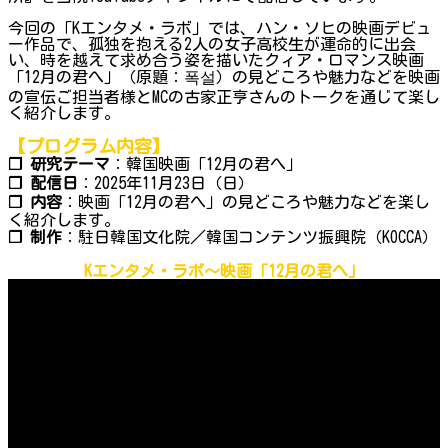
今回の「Kエンタメ・ラボ」では、ハン・ソヒの映画デビュ
ー作品で、孤独を抱える2人の女子高校生が運命的に出会
い、時を越えて求め合う姿を描いたクィア・ロマンス映画
「12月の君へ」（原題：폭설）の見どころや魅力などを映画
の宣伝ご担当者様とMCの古家正亨さんのトークを通じて楽し
く紹介します。
【プログラム内容】
❐ 研究テーマ
：韓国映画「12月の君へ」
❐ 配信日
：2025年11月23日（日）
❐ 内容
：映画「12月の君へ」の見どころや魅力などを楽し
く紹介します。
❐ 制作
：駐日韓国文化院／韓国コンテンツ振興院（KOCCA）
Kエンタメ・ラボ～映画「12月の君へ」