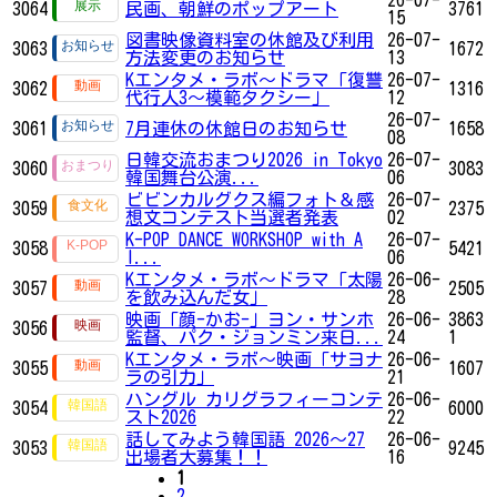
26-07-
3064
民画、朝鮮のポップアート
3761
15
図書映像資料室の休館及び利用
26-07-
3063
1672
方法変更のお知らせ
13
Kエンタメ・ラボ～ドラマ「復讐
26-07-
3062
1316
代行人3～模範タクシー」
12
26-07-
3061
7月連休の休館日のお知らせ
1658
08
日韓交流おまつり2026 in Tokyo
26-07-
3060
3083
韓国舞台公演...
06
ビビンカルグクス編フォト＆感
26-07-
3059
2375
想文コンテスト当選者発表
02
K-POP DANCE WORKSHOP with A
26-07-
3058
5421
I...
06
Kエンタメ・ラボ～ドラマ「太陽
26-06-
3057
2505
を飲み込んだ女」
28
映画「顔-かお-」ヨン・サンホ
26-06-
3863
3056
監督、パク・ジョンミン来日...
24
1
Kエンタメ・ラボ～映画「サヨナ
26-06-
3055
1607
ラの引力」
21
ハングル カリグラフィーコンテ
26-06-
3054
6000
スト2026
22
話してみよう韓国語 2026～27
26-06-
3053
9245
出場者大募集！！
16
1
2