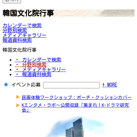
韓国文化院行事
カレンダーで検索
分野別検索
メディアギャラリー
報道資料検索
韓国文化院行事
・ カレンダーで検索
・ 分野別検索
・ メディアギャラリー
・ 報道資料検索
イベント応募
+ MORE
▶
民画体験ワークショップ：ポーチ・クッションカバー
▶
Kエンタメ・ラボ～公開収録「集まれ！K-ドラマ研究
会」