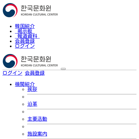
韓国紹介
掲示板
報道資料
会員登録
ログイン
ログイン
会員登録
한국어
機関紹介
挨拶
沿革
主要活動
施設案内