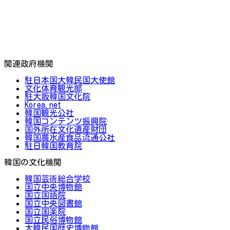
関連政府機関
駐日本国大韓民国大使館
文化体育観光部
駐大阪韓国文化院
Korea.net
韓国観光公社
韓国コンテンツ振興院
国外所在文化遺産財団
韓国農水産食品流通公社
駐日韓国教育院
韓国の文化機関
韓国芸術総合学校
国立中央博物館
国立国語院
国立中央図書館
国立国楽院
国立民俗博物館
大韓民国歴史博物館