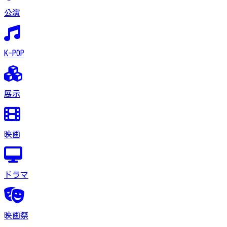
公演
K-POP
展示
映画
ドラマ
映画祭