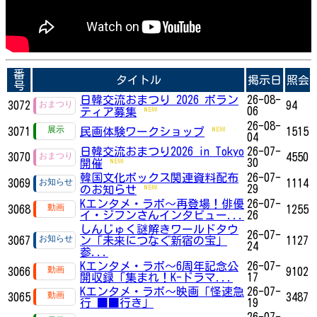
番
タイトル
掲示日
照会
号
日韓交流おまつり 2026 ボラン
26-08-
3072
94
06
ティア募集
26-08-
3071
民画体験ワークショップ
1515
04
日韓交流おまつり2026 in Tokyo
26-07-
3070
4550
30
開催
韓国文化ボックス関連資料配布
26-07-
3069
1114
29
のお知らせ
Kエンタメ・ラボ～再登場！俳優
26-07-
3068
1255
イ・ジフンさんインタビュー...
26
しんじゅく謎解きワールドタウ
26-07-
3067
ン「未来につなぐ新宿の宝」
1127
24
参...
Kエンタメ・ラボ～6周年記念公
26-07-
3066
9102
開収録「集まれ！K-ドラマ...
17
Kエンタメ・ラボ～映画「怪速急
26-07-
3065
3487
行 ■■行き」
19