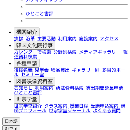
ひとこと書評
機関紹介
挨拶
沿革
主要活動
利用案内
施設案内
アクセス
韓国文化院行事
カレンダーで検索
分野別検索
メディアギャラリー
報
道資料検索
各種申請
後援名義
見学会
物品貸出
ギャラリーMI
多目的ホー
ル
セミナー室
図書映像資料室
お知らせ
利用案内
所蔵資料検索
貸出期間延長申請
ひとこと書評
世宗学堂
世宗学堂紹介
クラス案内
授業日程
受講申込案内
講
師プロフィール
世宗学堂ジャーナル
よくある質問
日本語
한국어