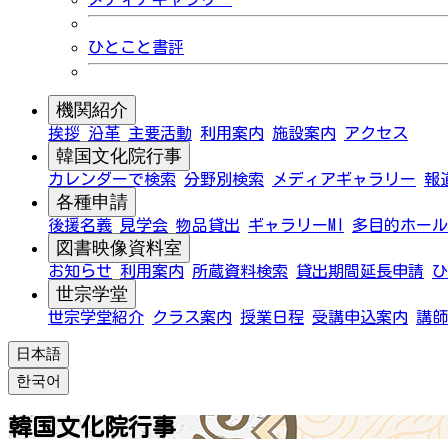
ひとこと書評
機関紹介
挨拶
沿革
主要活動
利用案内
施設案内
アクセス
韓国文化院行事
カレンダーで検索
分野別検索
メディアギャラリー
報
各種申請
後援名義
見学会
物品貸出
ギャラリーMI
多目的ホール
図書映像資料室
お知らせ
利用案内
所蔵資料検索
貸出期間延長申請
ひ
世宗学堂
世宗学堂紹介
クラス案内
授業日程
受講申込案内
講師
日本語
한국어
韓国文化院行事