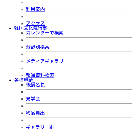
利用案内
アクセス
韓国文化院行事
カレンダーで検索
分野別検索
メディアギャラリー
報道資料検索
各種申請
後援名義
見学会
物品貸出
ギャラリーMI