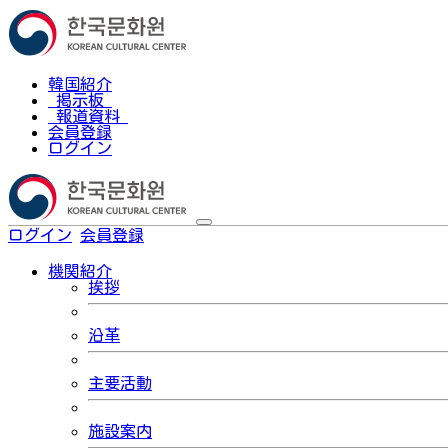
韓国紹介
掲示板
報道資料
会員登録
ログイン
ログイン
会員登録
한국어
機関紹介
挨拶
沿革
主要活動
施設案内