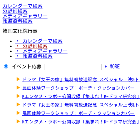
カレンダーで検索
分野別検索
メディアギャラリー
報道資料検索
韓国文化院行事
・ カレンダーで検索
・ 分野別検索
・ メディアギャラリー
・ 報道資料検索
イベント応募
+ MORE
▶
ドラマ『女王の家』無料初放送記念 スペシャル上映&
▶
民画体験ワークショップ：ポーチ・クッションカバー
▶
Kエンタメ・ラボ～公開収録「集まれ！K-ドラマ研究会
▶
ドラマ『女王の家』無料初放送記念 スペシャル上映&
▶
民画体験ワークショップ：ポーチ・クッションカバー
▶
Kエンタメ・ラボ～公開収録「集まれ！K-ドラマ研究会