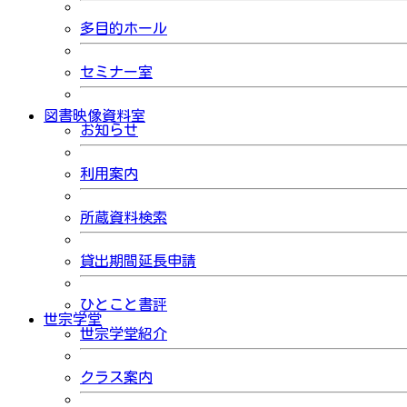
多目的ホール
セミナー室
図書映像資料室
お知らせ
利用案内
所蔵資料検索
貸出期間延長申請
ひとこと書評
世宗学堂
世宗学堂紹介
クラス案内