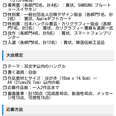
優秀賞（各部門2名、計4名）：賞状、SAMSUNG ブルート
❐
ゥースイヤホン
特別賞：一般社団法人日韓デザイン協会（各部門1名、計
❐
2名）： 賞状、Appleギフトカード
特別賞：日本ハングル書芸・カリグラフィー協会（各部
❐
門1名、計2名）： 賞状、カリグラフィー書籍＆道具一式
佳作（各部門4名、計8名）：賞状、スマートフォンプリ
❐
ンター
入選（各部門6名、計12名）：賞状、韓国伝統工芸品
❐
大会規定
テーマ：30文字以内のハングル
❐
書く道具：自由
❐
作品素材とサイズ：はがき（10cm x 14.8cm）～
❐
A4（21cmx29.7cm）以内の紙
応募作品数：一人2作品まで
❐
審査基準：計100点（完成度40点、創造性40点、メッセー
❐
ジ性10点、可読性10点）
応募方法