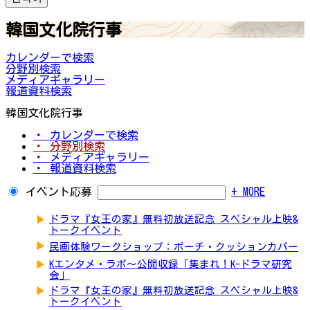
韓国文化院行事
カレンダーで検索
分野別検索
メディアギャラリー
報道資料検索
韓国文化院行事
・ カレンダーで検索
・ 分野別検索
・ メディアギャラリー
・ 報道資料検索
イベント応募
+ MORE
▶
ドラマ『女王の家』無料初放送記念 スペシャル上映&
トークイベント
▶
民画体験ワークショップ：ポーチ・クッションカバー
▶
Kエンタメ・ラボ～公開収録「集まれ！K-ドラマ研究
会」
▶
ドラマ『女王の家』無料初放送記念 スペシャル上映&
トークイベント