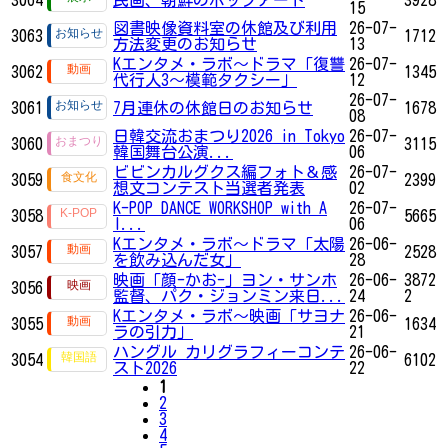
15
図書映像資料室の休館及び利用
26-07-
3063
1712
方法変更のお知らせ
13
Kエンタメ・ラボ～ドラマ「復讐
26-07-
3062
1345
代行人3～模範タクシー」
12
26-07-
3061
7月連休の休館日のお知らせ
1678
08
日韓交流おまつり2026 in Tokyo
26-07-
3060
3115
韓国舞台公演...
06
ビビンカルグクス編フォト＆感
26-07-
3059
2399
想文コンテスト当選者発表
02
K-POP DANCE WORKSHOP with A
26-07-
3058
5665
I...
06
Kエンタメ・ラボ～ドラマ「太陽
26-06-
3057
2528
を飲み込んだ女」
28
映画「顔-かお-」ヨン・サンホ
26-06-
3872
3056
監督、パク・ジョンミン来日...
24
2
Kエンタメ・ラボ～映画「サヨナ
26-06-
3055
1634
ラの引力」
21
ハングル カリグラフィーコンテ
26-06-
3054
6102
スト2026
22
1
2
3
4