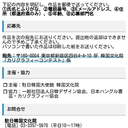
下記の内容を明記し、作品を郵便で送ってください。
①氏名とふりがな、②電話番号、③Eメールアドレス、④住
所（都道府県のみ）、⑤年齢、⑥応募部門名
応募先
作品を次の宛先にお送りください。提出物の返却はできませ
んので予めご了承ください。
パソコンで書いた作品は印刷した紙をお送りください。
宛先：
〒160-0004 東京都新宿区四谷4-4-10 8F 韓国文化院
「カリグラフィーコンテスト」係
主催・協力
主催：駐日韓国大使館 韓国文化院
❐
協力：一般社団法人日韓デザイン協会、日本ハングル書
❐
芸・カリグラフィー協会
お問合せ
駐日韓国文化院
［電話］03-3357-5970（平日10～17時）