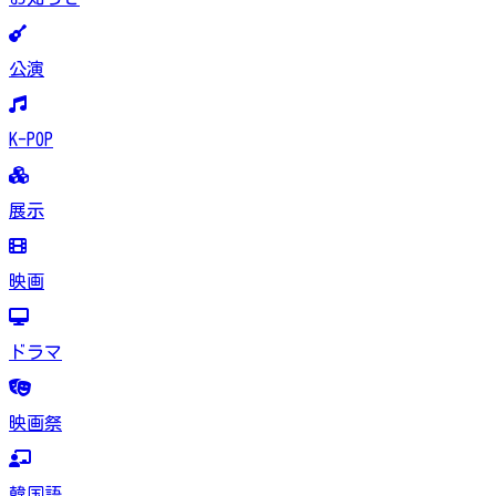
公演
K-POP
展示
映画
ドラマ
映画祭
韓国語