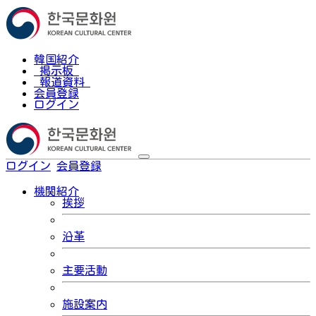
韓国紹介
掲示板
報道資料
会員登録
ログイン
ログイン
会員登録
한국어
機関紹介
挨拶
沿革
主要活動
施設案内