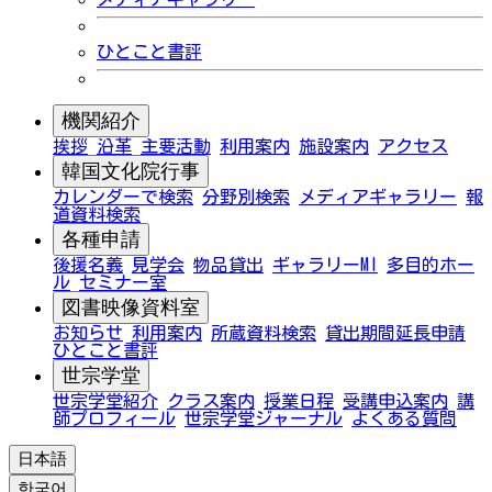
ひとこと書評
機関紹介
挨拶
沿革
主要活動
利用案内
施設案内
アクセス
韓国文化院行事
カレンダーで検索
分野別検索
メディアギャラリー
報
道資料検索
各種申請
後援名義
見学会
物品貸出
ギャラリーMI
多目的ホー
ル
セミナー室
図書映像資料室
お知らせ
利用案内
所蔵資料検索
貸出期間延長申請
ひとこと書評
世宗学堂
世宗学堂紹介
クラス案内
授業日程
受講申込案内
講
師プロフィール
世宗学堂ジャーナル
よくある質問
日本語
한국어