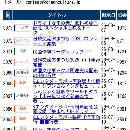
［メール］contest@koreanculture.jp
番
タイトル
掲示日
照会
号
ドラマ『女王の家』無料初放送
26-08-
3073
記念 スペシャル上映＆トー
1013
07
ク...
日韓交流おまつり 2026 ボラン
26-08-
3072
671
06
ティア募集
26-08-
3071
民画体験ワークショップ
1721
04
日韓交流おまつり2026 in Tokyo
26-07-
3070
4957
30
開催
韓国文化ボックス関連資料配布
26-07-
3069
1234
29
のお知らせ
Kエンタメ・ラボ～再登場！俳優
26-07-
3068
1317
イ・ジフンさんインタビュー...
26
しんじゅく謎解きワールドタウ
26-07-
3067
ン「未来につなぐ新宿の宝」
1163
24
参...
Kエンタメ・ラボ～6周年記念公
26-07-
3066
9301
開収録「集まれ！K-ドラマ...
17
Kエンタメ・ラボ～映画「怪速急
26-07-
3065
3531
行 ■■行き」
19
26-07-
3064
民画、朝鮮のポップアート
3928