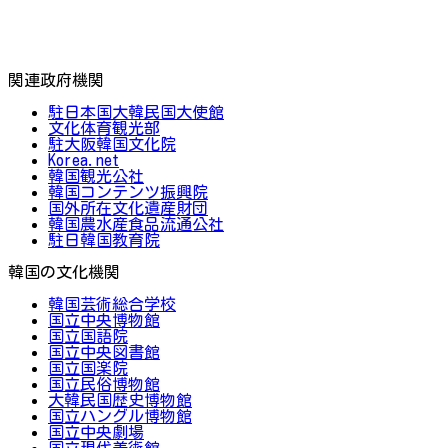
関連政府機関
駐日本国大韓民国大使館
文化体育観光部
駐大阪韓国文化院
Korea.net
韓国観光公社
韓国コンテンツ振興院
国外所在文化遺産財団
韓国農水産食品流通公社
駐日韓国教育院
韓国の文化機関
韓国芸術総合学校
国立中央博物館
国立国語院
国立中央図書館
国立国楽院
国立民俗博物館
大韓民国歴史博物館
国立ハングル博物館
国立中央劇場
国立現代美術館