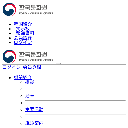
韓国紹介
掲示板
報道資料
会員登録
ログイン
ログイン
会員登録
한국어
機関紹介
挨拶
沿革
主要活動
施設案内