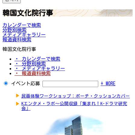
韓国文化院行事
カレンダーで検索
分野別検索
メディアギャラリー
報道資料検索
韓国文化院行事
・ カレンダーで検索
・ 分野別検索
・ メディアギャラリー
・ 報道資料検索
イベント応募
+ MORE
▶
民画体験ワークショップ：ポーチ・クッションカバー
▶
Kエンタメ・ラボ～公開収録「集まれ！K-ドラマ研究
会」