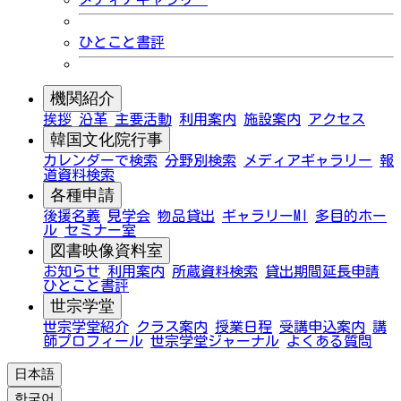
ひとこと書評
機関紹介
挨拶
沿革
主要活動
利用案内
施設案内
アクセス
韓国文化院行事
カレンダーで検索
分野別検索
メディアギャラリー
報
道資料検索
各種申請
後援名義
見学会
物品貸出
ギャラリーMI
多目的ホー
ル
セミナー室
図書映像資料室
お知らせ
利用案内
所蔵資料検索
貸出期間延長申請
ひとこと書評
世宗学堂
世宗学堂紹介
クラス案内
授業日程
受講申込案内
講
師プロフィール
世宗学堂ジャーナル
よくある質問
日本語
한국어