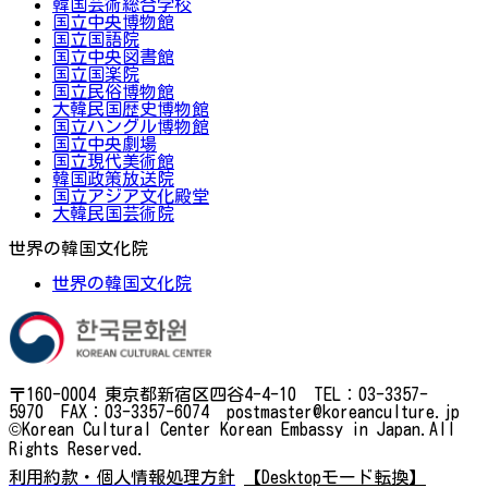
韓国芸術総合学校
国立中央博物館
国立国語院
国立中央図書館
国立国楽院
国立民俗博物館
大韓民国歴史博物館
国立ハングル博物館
国立中央劇場
国立現代美術館
韓国政策放送院
国立アジア文化殿堂
大韓民国芸術院
世界の韓国文化院
世界の韓国文化院
〒160-0004 東京都新宿区四谷4-4-10 TEL：03-3357-
5970 FAX：03-3357-6074 postmaster@koreanculture.jp
©Korean Cultural Center Korean Embassy in Japan.All
Rights Reserved.
利用約款・個人情報処理方針
【Desktopモード転換】