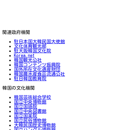
関連政府機関
駐日本国大韓民国大使館
文化体育観光部
駐大阪韓国文化院
Korea.net
韓国観光公社
韓国コンテンツ振興院
国外所在文化遺産財団
韓国農水産食品流通公社
駐日韓国教育院
韓国の文化機関
韓国芸術総合学校
国立中央博物館
国立国語院
国立中央図書館
国立国楽院
国立民俗博物館
大韓民国歴史博物館
国立ハングル博物館