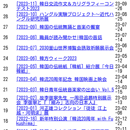
[2023-11] 韓日交流作文＆カリグラフィーコン
23-09
29
テスト2023
-26
[2023-10] ハングル実験プロジェクト～近代ハ
23-08
28
ングル研究所展
-25
23-07
27
[2023-09] 韓国の伝統舞踊と音楽の饗宴
-24
23-07
26
[2023-08] 職員が読み聞かせ!韓国の昔話
-14
23-06
25
[2023-07] 2030釜山世界博覧会誘致祈願展示会
-23
23-05
24
[2023-06] 韓方ウィーク2023
-12
[2023-05] 韓国の伝統紙 [韓紙] 紹介展「今日
23-04
23
韓紙」
-19
23-04
22
[2023-04] 韓流20周年記念 韓国映画上映会
-14
23-03
21
[2023-03] 韓日青年伝統音楽家の出会い Vol.5
-15
[2023-02] 故李御寧先生 一周忌追慕特別展示
23-03
20
会 李御寧と『「縮み」志向の日本人』
-13
[2023-01] 河正雄コレクション「徒徒 江上
23-02
19
越・河明求」展
-06
[2022-18] 新年特別公演「韓流20周年 with Fu
22-12
18
kushima」
-22
22-11