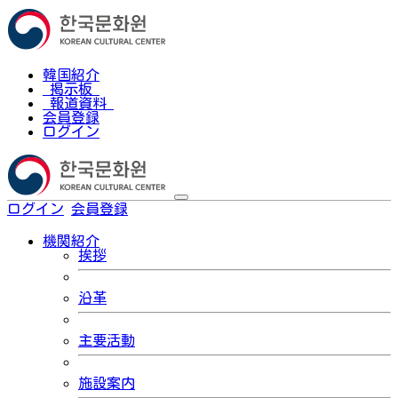
韓国紹介
掲示板
報道資料
会員登録
ログイン
ログイン
会員登録
한국어
機関紹介
挨拶
沿革
主要活動
施設案内