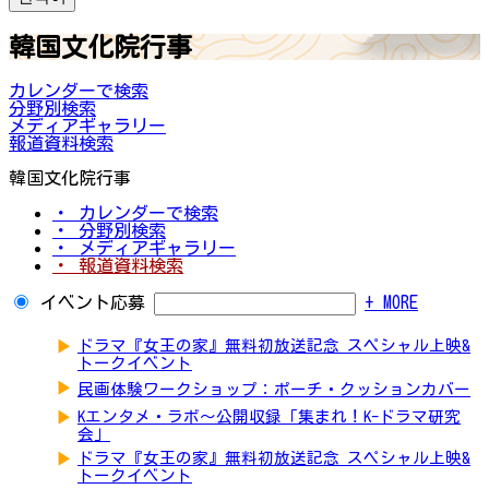
韓国文化院行事
カレンダーで検索
分野別検索
メディアギャラリー
報道資料検索
韓国文化院行事
・ カレンダーで検索
・ 分野別検索
・ メディアギャラリー
・ 報道資料検索
イベント応募
+ MORE
▶
ドラマ『女王の家』無料初放送記念 スペシャル上映&
トークイベント
▶
民画体験ワークショップ：ポーチ・クッションカバー
▶
Kエンタメ・ラボ～公開収録「集まれ！K-ドラマ研究
会」
▶
ドラマ『女王の家』無料初放送記念 スペシャル上映&
トークイベント