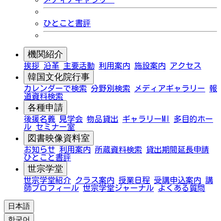
ひとこと書評
機関紹介
挨拶
沿革
主要活動
利用案内
施設案内
アクセス
韓国文化院行事
カレンダーで検索
分野別検索
メディアギャラリー
報
道資料検索
各種申請
後援名義
見学会
物品貸出
ギャラリーMI
多目的ホー
ル
セミナー室
図書映像資料室
お知らせ
利用案内
所蔵資料検索
貸出期間延長申請
ひとこと書評
世宗学堂
世宗学堂紹介
クラス案内
授業日程
受講申込案内
講
師プロフィール
世宗学堂ジャーナル
よくある質問
日本語
한국어