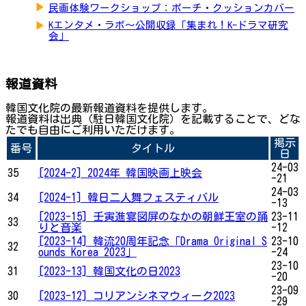
▶
民画体験ワークショップ：ポーチ・クッションカバー
▶
Kエンタメ・ラボ～公開収録「集まれ！K-ドラマ研究
会」
報道資料
韓国文化院の最新報道資料を提供します。
報道資料は出典（駐日韓国文化院）を記載することで、どな
たでも自由にご利用いただけます。
掲示
番号
タイトル
日
24-03
35
[2024-2] 2024年 韓国映画上映会
-21
24-03
34
[2024-1] 韓日二人舞フェスティバル
-13
[2023-15] 壬寅進宴図屏のなかの朝鮮王室の踊
23-11
33
りと音楽
-12
[2023-14] 韓流20周年記念「Drama Original S
23-10
32
ounds Korea 2023」
-24
23-10
31
[2023-13] 韓国文化の日2023
-20
23-09
30
[2023-12] コリアンシネマウィーク2023
-29