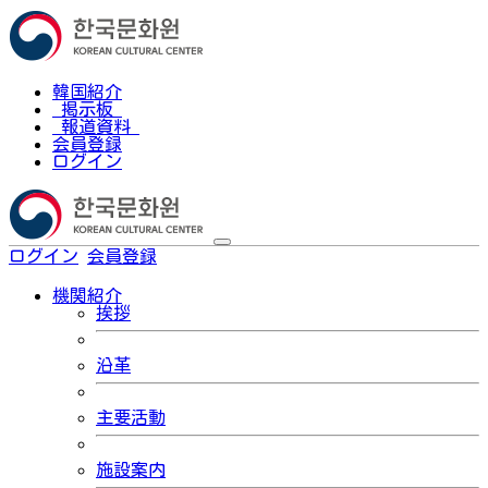
韓国紹介
掲示板
報道資料
会員登録
ログイン
ログイン
会員登録
한국어
機関紹介
挨拶
沿革
主要活動
施設案内