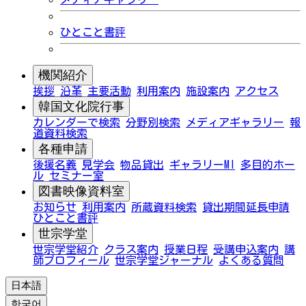
ひとこと書評
機関紹介
挨拶
沿革
主要活動
利用案内
施設案内
アクセス
韓国文化院行事
カレンダーで検索
分野別検索
メディアギャラリー
報
道資料検索
各種申請
後援名義
見学会
物品貸出
ギャラリーMI
多目的ホー
ル
セミナー室
図書映像資料室
お知らせ
利用案内
所蔵資料検索
貸出期間延長申請
ひとこと書評
世宗学堂
世宗学堂紹介
クラス案内
授業日程
受講申込案内
講
師プロフィール
世宗学堂ジャーナル
よくある質問
日本語
한국어