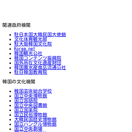
関連政府機関
駐日本国大韓民国大使館
文化体育観光部
駐大阪韓国文化院
Korea.net
韓国観光公社
韓国コンテンツ振興院
国外所在文化遺産財団
韓国農水産食品流通公社
駐日韓国教育院
韓国の文化機関
韓国芸術総合学校
国立中央博物館
国立国語院
国立中央図書館
国立国楽院
国立民俗博物館
大韓民国歴史博物館
国立ハングル博物館
国立中央劇場