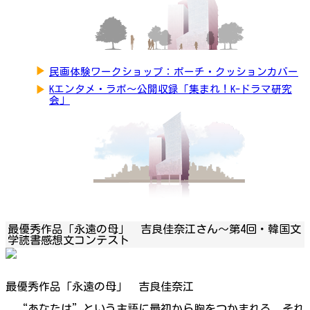
▶
民画体験ワークショップ：ポーチ・クッションカバー
▶
Kエンタメ・ラボ～公開収録「集まれ！K-ドラマ研究
会」
最優秀作品「永遠の母」 吉良佳奈江さん～第4回・韓国文
学読書感想文コンテスト
最優秀作品「永遠の母」 吉良佳奈江
“あなたは”という主語に最初から胸をつかまれる。それ