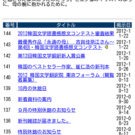
に、母の腕に抱かれるために。
番号
タイトル
掲示日
2012-1
144
2012韓国文学読書感想文コンテスト審査結果
1-22
最優秀作品「永遠の母」 吉良佳奈江さん～
2012-1
143
1-22
第4回・韓国文学読書感想文コンテスト
2012-1
142
第12回韓国文学翻訳新人賞公募
1-20
2012-1
141
韓国のベストセラー作家、崔仁浩の新刊本
0-26
2012 韓国文学翻訳院 東京フォーラム（観覧
2012-1
140
者募集）
0-13
2012-1
139
10月の休館日
0-12
2012-0
138
新着資料の案内
9-30
2012-0
137
９月の特別休館のお知らせ
9-14
2012-0
136
新刊雑誌が届きました。
8-23
2012-0
135
特別休館のお知らせ
8-17