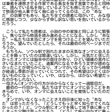
は筆者を連想させる作家である長女を指す言葉であると同時
に、読んでいる私を指しているようにも感じたからだ。そし
て物語が他人事でなく胸に迫ってくるのは、この“あな
た”の効果でもあり、私たち全ての読者に母がいて、みな母
に感謝しつつ、少なからず申し訳ない思いを抱いているから
だろう。
こうして私たち読者は、小説の中の家族と同じように緊張
し、焦りながら物語を読み進めることになる。しかし“あな
た”＝私たちは本当にオンマを見つけることを望んでいただ
ろうか。望んでいたとしたら、それは最初の何ページまでだ
ろうか。
もちろん、ソウル駅で別れたままの元気なオンマに会える
ことを願っていたのは間違いない。しかし、元気だと信じた
かったオンマには脳卒中の既往があり、ひどい頭痛の発作に
さいなまれていたこと、道案内になるであろう文字が読めな
かったことが明らかになり、オンマがいなくなってから時間
が経過し季節が巡っていくにつれて、その希望はひどくはか
ないものになっていく。いや、はなから、はかない希望だっ
たのかもしれない。
―母さん(オンマ)の行方が分からなくなって一週間目だ。
最初の一行目から、私たちはすでにオンマに会うことをあ
きらめて、いや、オンマに会えないことを覚悟していたのだ
ろう。
オンマがいなくなったことさえ四日後に知った“あな
た”は思っただろう。「どうしてもっと早く知らせてくれな
かったの？」と。ソウル駅にオンマを残して地下鉄に乗って
しまった父親は思っただろう。「どうして振り向かずに乗っ