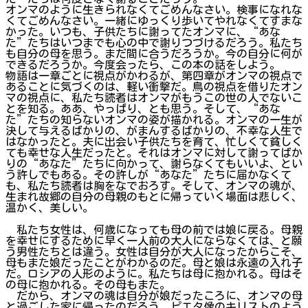
オンマのように生きられなくてごめんなさい。検事になれな
くてごめんなさい。一緒にゆっくり歩いてやれなくてすまな
かった。いつも、子供たちに謝ってたオンマに、“あな
た”たちはいつまでも心の中で謝りつづけるだろう。私たち
も自分の母を思う。まだ間に合うだろうか。今の自分に何が
できるだろうか。今度会ったら、この本の話をしよう。
物語は一章ごとに視点がかわるが、第四章がオンマの視点で
あることに気づくのは、軽い衝撃だ。鳥の視点を借りたオン
マの視点に、私たち読者はオンマがもうこの世の人でないこ
とを知る。ああ、やっぱり、とも思う。そして、“あな
た”たちの知らないオンマの姿が描かれる。オンマの一生が
決して与えるばかりの、がまんするばかりの、不幸な人生で
はなかったと。夫に出会い子供たちを育て、忙しくて貧しく
ても幸せな人生だったと。それはオンマに対して謝ってばか
りの“あなた”たちに向かって、謝らなくてもいいよ、とい
う許しでもある。その許しが“あなた”たちに届かなくて
も、私たち読者は胸をなでおろす。そして、オンマの魂が、
生まれ故郷の自分の母親のもとに帰っていく場面は悲しく、
温かく、美しい。
私たち女性は、何歳になっても母の前では娘に戻る。母親
を幸せにするために早く一人前の大人にならなくては、と願
う男性たちとは違う。女性は自分が大人になったからこそ、
母もまた娘だったことがわかるのだ。母と娘は永遠の入れ子
だ。ロシアの人形のように。私たちは母に抱かれる。母はそ
の母に抱かれる。その母もまた。
だから、オンマの魂は自分が娘だったころに、オンマの母
と過ごした家に帰ったのだろう。ピエタ像のキリストのよう