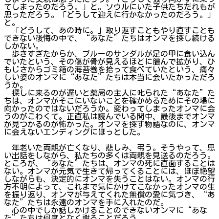
てしまったのだろう。」と。ソウルにいた子供たちだれもが
思っただろう。「どうして迎えに行かなかったのだろう。」
と。
「どうして、あの時に。」取り返すこともやり直すことも
できない後悔の中で、“あなた”たちはオンマを探し続ける
しかない。
歩きすぎたからか、ブルーのサンダルが足の甲に食い込ん
でいたという、その傷が骨が見えるほどに膿んで拡がり、ひ
もじさからゴミ箱の海苔巻を拾って食べていたという、痛々
しい姿のオンマに“あなた”たちは本当に会いたかっただろ
うか。
探しに来るのが遅いと薬局の主人に叱られた“あなた”た
ちは、オンマがそこにいないことを確かめるためにその場に
向かったのではないだろうか。変わってしまったオンマに会
うのがこわくて。正直私は読んでいる間中、最後までオンマ
が見つかるのが怖かった。オンマを探す物語なのに、オンマ
に会えないエンディングにほっとした。
年老いた両親が亡くなり、悲しみ、弔う。そうやって、思
い出話をしながら、私たちの多くは両親を見送るのだろう。
ところが、“あなた”たちは、オンマの死に直面することは
ない。オンマが元気で生きて帰ってくることには、ほぼ絶望
しながらも、決定的にオンマを失うことはない。オンマの行
方不明によって、これまで気にかけてこなかったオンマの生
を振り返り、オンマが与えてくれた無償の愛に気づき、“あ
なた”たちは永遠のオンマを手に入れたのだ。
心の中でしか話しかけることのできないオンマに“あな
た”たちは何度となく謝ることだろう。