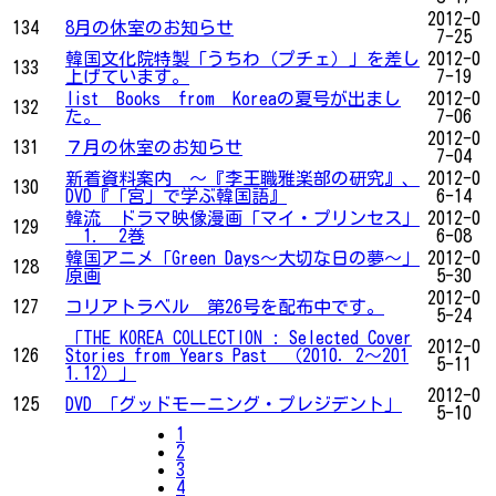
2012-0
134
8月の休室のお知らせ
7-25
韓国文化院特製「うちわ（プチェ）」を差し
2012-0
133
上げています。
7-19
list Books from Koreaの夏号が出まし
2012-0
132
た。
7-06
2012-0
131
７月の休室のお知らせ
7-04
新着資料案内 ～『李王職雅楽部の研究』、
2012-0
130
DVD『「宮」で学ぶ韓国語』
6-14
韓流 ドラマ映像漫画「マイ・プリンセス」
2012-0
129
1. 2巻
6-08
韓国アニメ「Green Days～大切な日の夢～」
2012-0
128
原画
5-30
2012-0
127
コリアトラベル 第26号を配布中です。
5-24
「THE KOREA COLLECTION : Selected Cover
2012-0
126
Stories from Years Past （2010．2～201
5-11
1.12）」
2012-0
125
DVD 「グッドモーニング・プレジデント」
5-10
1
2
3
4