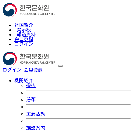
韓国紹介
掲示板
報道資料
会員登録
ログイン
ログイン
会員登録
한국어
機関紹介
挨拶
沿革
主要活動
施設案内