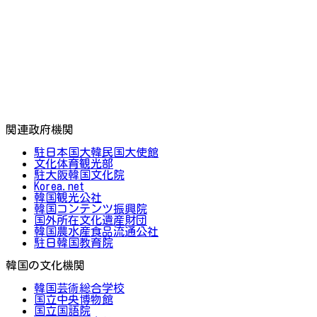
関連政府機関
駐日本国大韓民国大使館
文化体育観光部
駐大阪韓国文化院
Korea.net
韓国観光公社
韓国コンテンツ振興院
国外所在文化遺産財団
韓国農水産食品流通公社
駐日韓国教育院
韓国の文化機関
韓国芸術総合学校
国立中央博物館
国立国語院