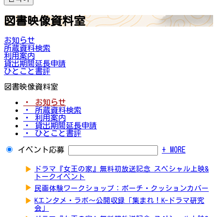
図書映像資料室
お知らせ
所蔵資料検索
利用案内
貸出期間延長申請
ひとこと書評
図書映像資料室
・ お知らせ
・ 所蔵資料検索
・ 利用案内
・ 貸出期間延長申請
・ ひとこと書評
イベント応募
+ MORE
▶
ドラマ『女王の家』無料初放送記念 スペシャル上映&
トークイベント
▶
民画体験ワークショップ：ポーチ・クッションカバー
▶
Kエンタメ・ラボ～公開収録「集まれ！K-ドラマ研究
会」