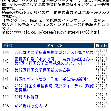
創刊10周年を迎える「韓国語ジャーナル」では記念企画が満
載。その一環として沈東燮文化院長の特別インタビューも掲
載されました。
読書の秋にぴったりなのが「推薦図書カタログ50～あの人の
本棚から」。
「キング~Two Hearts」で話題のハ・ジウォン、「太陽を
抱く月」のキム・スヒョンのインタビューなども聴きどころ
です。
http://www.alc.co.jp/korea/study/interview/08.html
番号
タイトル
掲示日
2012-1
144
2012韓国文学読書感想文コンテスト審査結果
1-22
最優秀作品「永遠の母」 吉良佳奈江さん～
2012-1
143
第4回・韓国文学読書感想文コンテスト
1-22
2012-1
142
第12回韓国文学翻訳新人賞公募
1-20
2012-1
141
韓国のベストセラー作家、崔仁浩の新刊本
0-26
2012 韓国文学翻訳院 東京フォーラム（観覧
2012-1
140
者募集）
0-13
2012-1
139
10月の休館日
0-12
2012-0
138
新着資料の案内
9-30