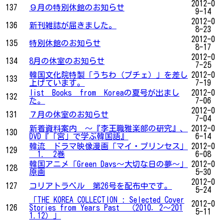
2012-0
137
９月の特別休館のお知らせ
9-14
2012-0
136
新刊雑誌が届きました。
8-23
2012-0
135
特別休館のお知らせ
8-17
2012-0
134
8月の休室のお知らせ
7-25
韓国文化院特製「うちわ（プチェ）」を差し
2012-0
133
上げています。
7-19
list Books from Koreaの夏号が出まし
2012-0
132
た。
7-06
2012-0
131
７月の休室のお知らせ
7-04
新着資料案内 ～『李王職雅楽部の研究』、
2012-0
130
DVD『「宮」で学ぶ韓国語』
6-14
韓流 ドラマ映像漫画「マイ・プリンセス」
2012-0
129
1. 2巻
6-08
韓国アニメ「Green Days～大切な日の夢～」
2012-0
128
原画
5-30
2012-0
127
コリアトラベル 第26号を配布中です。
5-24
「THE KOREA COLLECTION : Selected Cover
2012-0
126
Stories from Years Past （2010．2～201
5-11
1.12）」