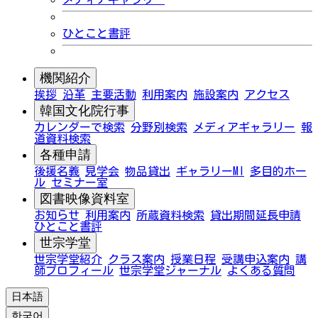
ひとこと書評
機関紹介
挨拶
沿革
主要活動
利用案内
施設案内
アクセス
韓国文化院行事
カレンダーで検索
分野別検索
メディアギャラリー
報
道資料検索
各種申請
後援名義
見学会
物品貸出
ギャラリーMI
多目的ホー
ル
セミナー室
図書映像資料室
お知らせ
利用案内
所蔵資料検索
貸出期間延長申請
ひとこと書評
世宗学堂
世宗学堂紹介
クラス案内
授業日程
受講申込案内
講
師プロフィール
世宗学堂ジャーナル
よくある質問
日本語
한국어