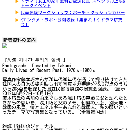
▶
ドラマ『女王の家』無料初放送記念 スペシャル上映&
トークイベント
▶
民画体験ワークショップ：ポーチ・クッションカバー
▶
Kエンタメ・ラボ～公開収録「集まれ！K-ドラマ研究
会」
新着資料の案内
『7080 지나간 우리의 일생 』
Photographs Donated by Takumi
Daily Lives of Recent Past, 1970ｓ-1980ｓ
写真作家藤本巧さんが70年代80年代を通じて撮り続けてきた
韓国人の日常の姿を映し出す写真ネガ寄贈分46,377点のうち
から208点を収録した国立民俗博物館の展覧会図録。（展示
2012年8月22日-10月1日）
藤本巧氏の名前の由来でもある浅川巧の墓参に父と訪れたと
きからの思いを、浅川巧と父のメモ、朝鮮の民芸、別天地・
韓国の風景、情とエネルギーあふれる韓国人、私の願いとい
ったテーマで写真集となっている。（全編韓国語）
雑誌「韓国語ジャーナル」