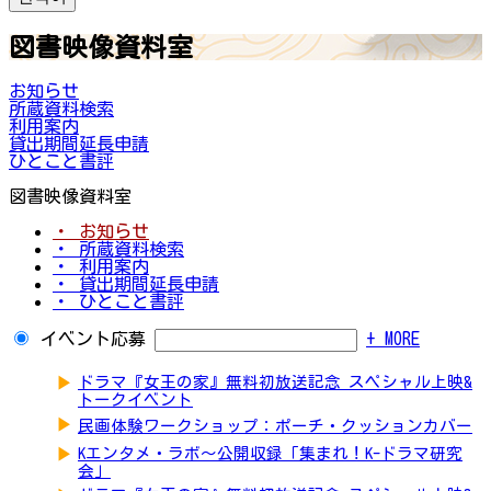
図書映像資料室
お知らせ
所蔵資料検索
利用案内
貸出期間延長申請
ひとこと書評
図書映像資料室
・ お知らせ
・ 所蔵資料検索
・ 利用案内
・ 貸出期間延長申請
・ ひとこと書評
イベント応募
+ MORE
▶
ドラマ『女王の家』無料初放送記念 スペシャル上映&
トークイベント
▶
民画体験ワークショップ：ポーチ・クッションカバー
▶
Kエンタメ・ラボ～公開収録「集まれ！K-ドラマ研究
会」