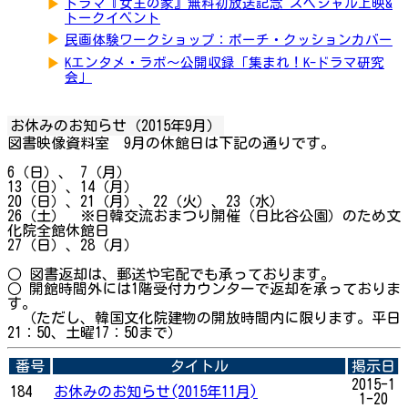
▶
ドラマ『女王の家』無料初放送記念 スペシャル上映&
トークイベント
▶
民画体験ワークショップ：ポーチ・クッションカバー
▶
Kエンタメ・ラボ～公開収録「集まれ！K-ドラマ研究
会」
お休みのお知らせ（2015年9月）
図書映像資料室 9月の休館日は下記の通りです。
6（日）、 7（月）
13（日）、14（月）
20（日）、21（月）、22（火）、23（水）
26（土） ※日韓交流おまつり開催（日比谷公園）のため文
化院全館休館日
27（日）、28（月）
○ 図書返却は、郵送や宅配でも承っております。
○ 開館時間外には1階受付カウンターで返却を承っておりま
す。
（ただし、韓国文化院建物の開放時間内に限ります。平日
21：50、土曜17：50まで）
番号
タイトル
掲示日
2015-1
184
お休みのお知らせ(2015年11月)
1-20