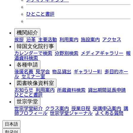
ひとこと書評
機関紹介
挨拶
沿革
主要活動
利用案内
施設案内
アクセス
韓国文化院行事
カレンダーで検索
分野別検索
メディアギャラリー
報
道資料検索
各種申請
後援名義
見学会
物品貸出
ギャラリーMI
多目的ホー
ル
セミナー室
図書映像資料室
お知らせ
利用案内
所蔵資料検索
貸出期間延長申請
ひとこと書評
世宗学堂
世宗学堂紹介
クラス案内
授業日程
受講申込案内
講
師プロフィール
世宗学堂ジャーナル
よくある質問
日本語
한국어