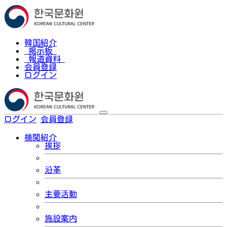
韓国紹介
掲示板
報道資料
会員登録
ログイン
ログイン
会員登録
한국어
機関紹介
挨拶
沿革
主要活動
施設案内