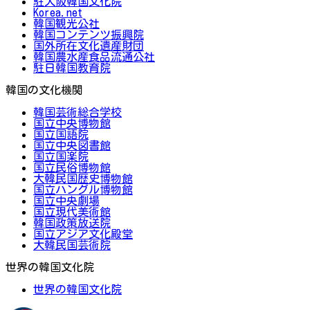
駐大阪韓国文化院
Korea.net
韓国観光公社
韓国コンテンツ振興院
国外所在文化遺産財団
韓国農水産食品流通公社
駐日韓国教育院
韓国の文化機関
韓国芸術総合学校
国立中央博物館
国立国語院
国立中央図書館
国立国楽院
国立民俗博物館
大韓民国歴史博物館
国立ハングル博物館
国立中央劇場
国立現代美術館
韓国政策放送院
国立アジア文化殿堂
大韓民国芸術院
世界の韓国文化院
世界の韓国文化院