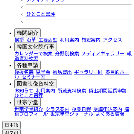
ひとこと書評
機関紹介
挨拶
沿革
主要活動
利用案内
施設案内
アクセス
韓国文化院行事
カレンダーで検索
分野別検索
メディアギャラリー
報
道資料検索
各種申請
後援名義
見学会
物品貸出
ギャラリーMI
多目的ホー
ル
セミナー室
図書映像資料室
お知らせ
利用案内
所蔵資料検索
貸出期間延長申請
ひとこと書評
世宗学堂
世宗学堂紹介
クラス案内
授業日程
受講申込案内
講
師プロフィール
世宗学堂ジャーナル
よくある質問
日本語
한국어