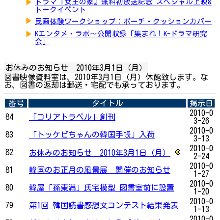
▶
ドラマ『女王の家』無料初放送記念 スペシャル上映&
トークイベント
▶
民画体験ワークショップ：ポーチ・クッションカバー
▶
Kエンタメ・ラボ～公開収録「集まれ！K-ドラマ研究
会」
お休みのお知らせ 2010年3月1日（月）
図書映像資料室は、2010年3月1日（月）休館致します。な
お、図書の返却は郵送・宅配でも承っております。
番号
タイトル
掲示日
2010-0
84
「コリアトラベル」創刊
3-26
2010-0
83
「トッケビちゃんの韓国手帳」入荷
3-13
2010-0
82
お休みのお知らせ 2010年3月1日（月）
2-24
2010-0
81
韓国のお正月の風景展 開催のお知らせ
1-27
2010-0
80
韓屋「孫東満」氏宅模型 図書室前に設置
1-20
2010-0
79
第1回 韓国読書感想文コンテスト結果発表
1-13
2010-0