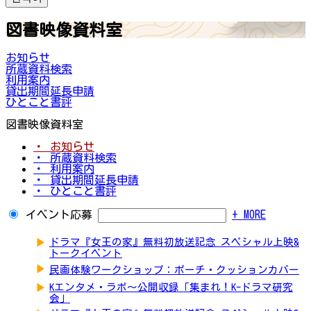
図書映像資料室
お知らせ
所蔵資料検索
利用案内
貸出期間延長申請
ひとこと書評
図書映像資料室
・ お知らせ
・ 所蔵資料検索
・ 利用案内
・ 貸出期間延長申請
・ ひとこと書評
イベント応募
+ MORE
▶
ドラマ『女王の家』無料初放送記念 スペシャル上映&
トークイベント
▶
民画体験ワークショップ：ポーチ・クッションカバー
▶
Kエンタメ・ラボ～公開収録「集まれ！K-ドラマ研究
会」