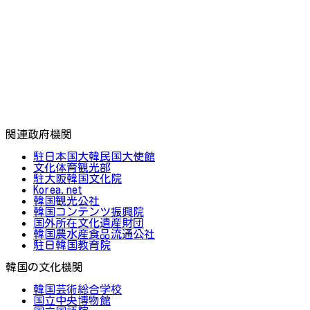
関連政府機関
駐日本国大韓民国大使館
文化体育観光部
駐大阪韓国文化院
Korea.net
韓国観光公社
韓国コンテンツ振興院
国外所在文化遺産財団
韓国農水産食品流通公社
駐日韓国教育院
韓国の文化機関
韓国芸術総合学校
国立中央博物館