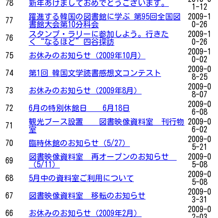
78
新年あけましておめでとうございます。
1-12
躍進する韓国の図書館に学ぶ 第95回全国図
2009-1
77
書館大会第10分科会
0-26
スタンプ・ラリーに参加しよう。行きた
2009-1
76
く“なるほど”四谷探訪
0-26
2009-1
75
お休みのお知らせ（2009年10月）
0-02
2009-0
74
第1回 韓国文学読書感想文コンテスト
8-25
2009-0
73
お休みのお知らせ（2009年8月）
8-07
2009-0
72
6月の特別休館日 6月18日
6-08
観光ブース設置 図書映像資料室 刊行物
2009-0
71
室
6-02
2009-0
70
臨時休館のお知らせ（5/27）
5-21
図書映像資料室 再オープンのお知らせ
2009-0
69
（5/11）
5-08
2009-0
68
5月中の資料室ご利用について
5-08
2009-0
67
図書映像資料室 移転のお知らせ
3-31
2009-0
66
お休みのお知らせ（2009年2月）
2-03