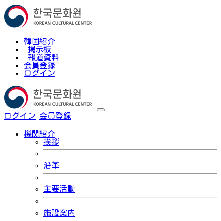
韓国紹介
掲示板
報道資料
会員登録
ログイン
ログイン
会員登録
한국어
機関紹介
挨拶
沿革
主要活動
施設案内