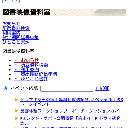
図書映像資料室
お知らせ
所蔵資料検索
利用案内
貸出期間延長申請
ひとこと書評
図書映像資料室
・ お知らせ
・ 所蔵資料検索
・ 利用案内
・ 貸出期間延長申請
・ ひとこと書評
イベント応募
+ MORE
▶
ドラマ『女王の家』無料初放送記念 スペシャル上映&
トークイベント
▶
民画体験ワークショップ：ポーチ・クッションカバー
▶
Kエンタメ・ラボ～公開収録「集まれ！K-ドラマ研究
会」