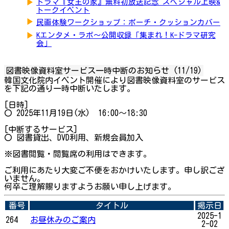
▶
ドラマ『女王の家』無料初放送記念 スペシャル上映&
トークイベント
▶
民画体験ワークショップ：ポーチ・クッションカバー
▶
Kエンタメ・ラボ～公開収録「集まれ！K-ドラマ研究
会」
図書映像資料室サービス一時中断のお知らせ (11/19)
韓国文化院内イベント開催により図書映像資料室のサービス
を下記の通り一時中断いたします。
[日時]
〇 2025年11月19日(水) 16:00～18:30
[中断するサービス]
〇 図書貸出、DVD利用、新規会員加入
※図書閲覧・閲覧席の利用はできます。
ご利用にあたり大変ご不便をおかけいたします。申し訳ござ
いません。
何卒ご理解賜りますようお願い申し上げます。
番号
タイトル
掲示日
2025-1
264
お昼休みのご案内
2-02