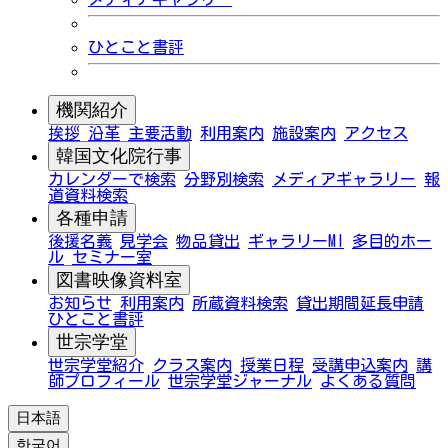
ひとこと書評
機関紹介
挨拶
沿革
主要活動
利用案内
施設案内
アクセス
韓国文化院行事
カレンダーで検索
分野別検索
メディアギャラリー
報
道資料検索
各種申請
後援名義
見学会
物品貸出
ギャラリーMI
多目的ホー
ル
セミナー室
図書映像資料室
お知らせ
利用案内
所蔵資料検索
貸出期間延長申請
ひとこと書評
世宗学堂
世宗学堂紹介
クラス案内
授業日程
受講申込案内
講
師プロフィール
世宗学堂ジャーナル
よくある質問
日本語
한국어