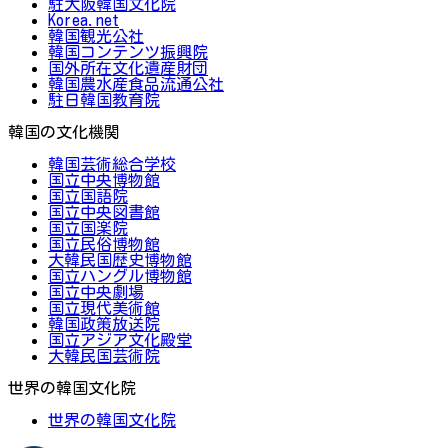
駐大阪韓国文化院
Korea.net
韓国観光公社
韓国コンテンツ振興院
国外所在文化遺産財団
韓国農水産食品流通公社
駐日韓国教育院
韓国の文化機関
韓国芸術総合学校
国立中央博物館
国立国語院
国立中央図書館
国立国楽院
国立民俗博物館
大韓民国歴史博物館
国立ハングル博物館
国立中央劇場
国立現代美術館
韓国政策放送院
国立アジア文化殿堂
大韓民国芸術院
世界の韓国文化院
世界の韓国文化院