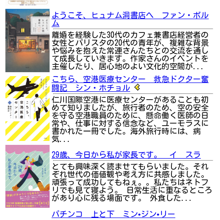
ようこそ、ヒュナム洞書店へ ファン・ボル
ム
離婚を経験した30代のカフェ兼書店経営者の
女性とバリスタの20代の青年が、複雑な背景
や悩みを抱えた常連さんたちとの交流を通し
て成長していきます。作家さんのイベントを
主催したり、居心地のよい文化的空間が...
こちら、空港医療センター 救急ドクター奮
闘記 シン・ホチョル
仁川国際空港に医療センターがあることも初
めて知りましたが、旅行者のため、空の安全
を守る空港職員のために、懸命働く医師の日
常や、仕事に対する信念など、ユーモラスに
書かれた一冊でした。海外旅行時には、病
気...
29歳、今日から私が家長です。 イ スラ
とても興味深く読ませてもらいました。それ
ぞれ世代の価値観や考え方に共感しました。
頑張って成功してもねぇ。。私たちはネトフ
リでも見て寝よう。 日常生活に重なるところ
があり心に残る場面です。 外食した...
パチンコ 上と下 ミン•ジン•リー