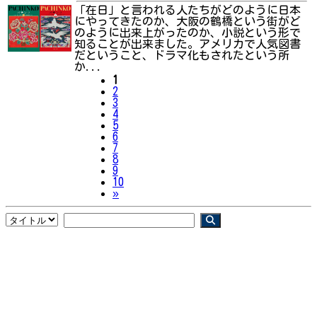
「在日」と言われる人たちがどのように日本
にやってきたのか、大阪の鶴橋という街がど
のように出来上がったのか、小説という形で
知ることが出来ました。アメリカで人気図書
だということ、ドラマ化もされたという所
か...
1
2
3
4
5
6
7
8
9
10
Next
»