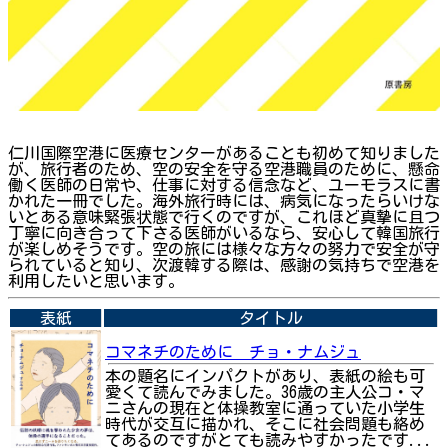
仁川国際空港に医療センターがあることも初めて知りました
が、旅行者のため、空の安全を守る空港職員のために、懸命
働く医師の日常や、仕事に対する信念など、ユーモラスに書
かれた一冊でした。海外旅行時には、病気になったらいけな
いとある意味緊張状態で行くのですが、これほど真摯に且つ
丁寧に向き合って下さる医師がいるなら、安心して韓国旅行
が楽しめそうです。空の旅には様々な方々の努力で安全が守
られていると知り、次渡韓する際は、感謝の気持ちで空港を
利用したいと思います。
表紙
タイトル
コマネチのために チョ・ナムジュ
本の題名にインパクトがあり、表紙の絵も可
愛くて読んでみました。36歳の主人公コ・マ
ニさんの現在と体操教室に通っていた小学生
時代が交互に描かれ、そこに社会問題も絡め
てあるのですがとても読みやすかったです...