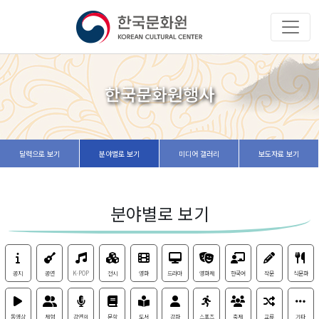
한국문화원행사
달력으로 보기
분야별로 보기
미디어 갤러리
보도자료 보기
분야별로 보기
공지
공연
K-POP
전시
영화
드라마
영화제
한국어
작문
식문화
동영상
체험
강연회
문학
도서
강좌
스포츠
축제
교류
기타