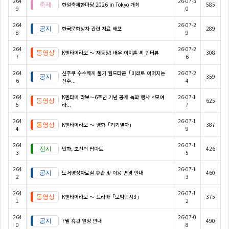
264
26-07-3
한일축제한마당 2026 in Tokyo 개최
585
9
0
264
26-07-2
한국문화상자 관련 자료 배포
289
8
9
264
26-07-2
K엔타메라보 ～ 재등장! 배우 이지훈 씨 인터뷰
308
7
6
264
신주쿠 수수께끼 풀기 월드타운「미래로 이어지는
26-07-2
359
6
신주...
4
264
K엔타메 라보～6주년 기념 공개 녹화 행사 <모여
26-07-1
625
5
라...
7
264
26-07-1
K엔타메라보 ～ 영화「괴기열차」
387
4
9
264
26-07-1
민화, 조선의 팝아트
426
3
5
264
26-07-1
도서영상자료실 휴관 및 이용 변경 안내
460
2
3
264
26-07-1
K엔타메라보 ～ 드라마「모범택시3」
375
1
2
264
26-07-0
7월 휴관 일정 안내
490
0
8