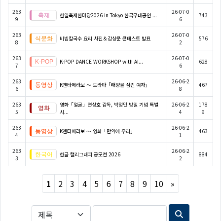
263
26-07-0
한일축제한마당2026 in Tokyo 한국무대공연 ...
743
9
6
263
26-07-0
비빔칼국수 요리 사진＆감상문 콘테스트 발표
576
8
2
263
26-07-0
K-POP DANCE WORKSHOP with AI...
628
7
6
263
26-06-2
K엔타메라보 ～ 드라마「태양을 삼킨 여자」
467
6
8
263
영화「얼굴」연상호 감독, 박정민 방일 기념 특별
26-06-2
178
5
시...
4
9
263
26-06-2
K엔타메라보 ～ 영화「만약에 우리」
463
4
1
263
26-06-2
한글 캘리그래피 공모전 2026
884
3
2
Next
1
2
3
4
5
6
7
8
9
10
»