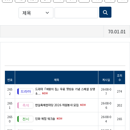
70.01.01
조회
번호
제목
게시일
수
드라마『여왕의 집』무료 첫방송 기념 스페셜 상영
265
26-08-0
274
＆...
2
7
265
26-08-0
한일축제한마당 2026 자원봉사 모집
202
1
6
265
26-08-0
민화 체험 워크숍
265
0
4