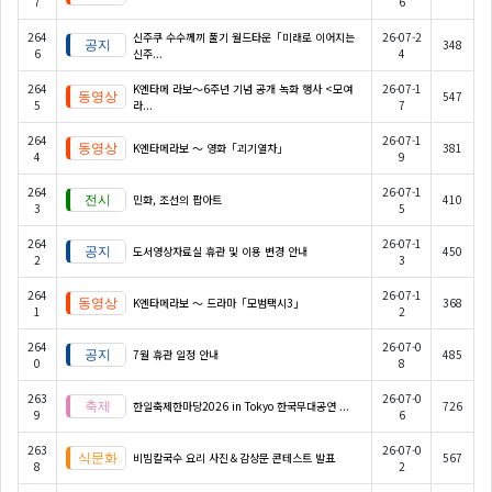
7
6
264
신주쿠 수수께끼 풀기 월드타운「미래로 이어지는
26-07-2
348
6
신주...
4
264
K엔타메 라보～6주년 기념 공개 녹화 행사 <모여
26-07-1
547
5
라...
7
264
26-07-1
K엔타메라보 ～ 영화「괴기열차」
381
4
9
264
26-07-1
민화, 조선의 팝아트
410
3
5
264
26-07-1
도서영상자료실 휴관 및 이용 변경 안내
450
2
3
264
26-07-1
K엔타메라보 ～ 드라마「모범택시3」
368
1
2
264
26-07-0
7월 휴관 일정 안내
485
0
8
263
26-07-0
한일축제한마당2026 in Tokyo 한국무대공연 ...
726
9
6
263
26-07-0
비빔칼국수 요리 사진＆감상문 콘테스트 발표
567
8
2