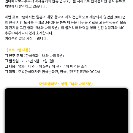
엔타메라보∼후루야 마사유키의 한류 연구소」를 시리즈로 한국문화원 공식 유튜브
채널에서 발신하고 있습니다.
이번 프로그램에서는 일본의 대중 음악이 아직 전면적으로 개방되지 않았던 2001년
의 한국 지방 도시를 무대로 J-POP을 통해 마음을 나누는 외로운 고등학생들의 모습
과 관계를 그린 영화『너와 나의 5분』의 볼거리와 매력을 영화 선전 담당자와 MC
후루야씨가 재미있게 소개합니다.
여러분의 많은 시청 바랍니다.
【프로그램 내용】
❐ 연구 주제
: 한국영화「너와 나의 5분」
❐ 발신일
: 2026년 5월 17일 (일)
❐ 내용
: 영화「너와 나의 5분」의 볼거리와 매력을 소개
❐ 제작
: 주일한국대사관 한국문화원, 한국콘텐츠진흥원(KOCCA)
K엔타메라보～영화「너와 나의 5분」