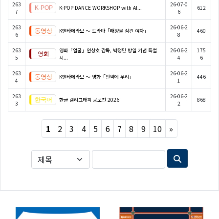
263
26-07-0
K-POP DANCE WORKSHOP with AI...
612
7
6
263
26-06-2
K엔타메라보 ～ 드라마「태양을 삼킨 여자」
460
6
8
263
영화「얼굴」연상호 감독, 박정민 방일 기념 특별
26-06-2
175
5
시...
4
6
263
26-06-2
K엔타메라보 ～ 영화「만약에 우리」
446
4
1
263
26-06-2
한글 캘리그래피 공모전 2026
868
3
2
Next
1
2
3
4
5
6
7
8
9
10
»