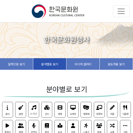
한국문화원행사
달력으로 보기
분야별로 보기
미디어 갤러리
보도자료 보기
분야별로 보기
공지
공연
K-POP
전시
영화
드라마
영화제
한국어
작문
식문화
동영상
체험
강연회
문학
도서
강좌
스포츠
축제
교류
기타