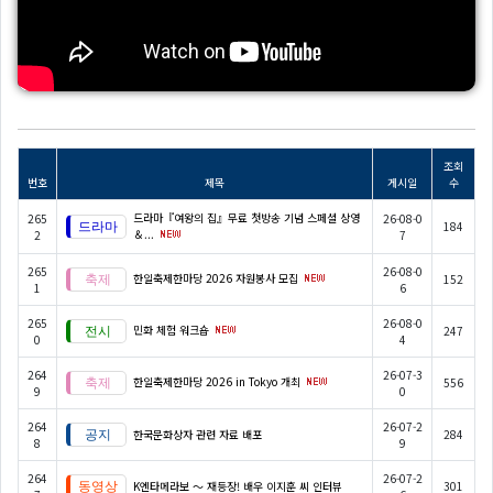
조회
번호
제목
게시일
수
드라마『여왕의 집』무료 첫방송 기념 스페셜 상영
265
26-08-0
184
＆...
2
7
265
26-08-0
한일축제한마당 2026 자원봉사 모집
152
1
6
265
26-08-0
민화 체험 워크숍
247
0
4
264
26-07-3
한일축제한마당 2026 in Tokyo 개최
556
9
0
264
26-07-2
한국문화상자 관련 자료 배포
284
8
9
264
26-07-2
K엔타메라보 ～ 재등장! 배우 이지훈 씨 인터뷰
301