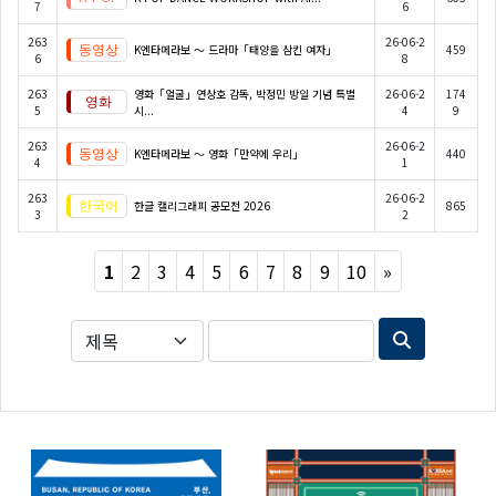
7
6
263
26-06-2
K엔타메라보 ～ 드라마「태양을 삼킨 여자」
459
6
8
263
영화「얼굴」연상호 감독, 박정민 방일 기념 특별
26-06-2
174
5
시...
4
9
263
26-06-2
K엔타메라보 ～ 영화「만약에 우리」
440
4
1
263
26-06-2
한글 캘리그래피 공모전 2026
865
3
2
Next
1
2
3
4
5
6
7
8
9
10
»