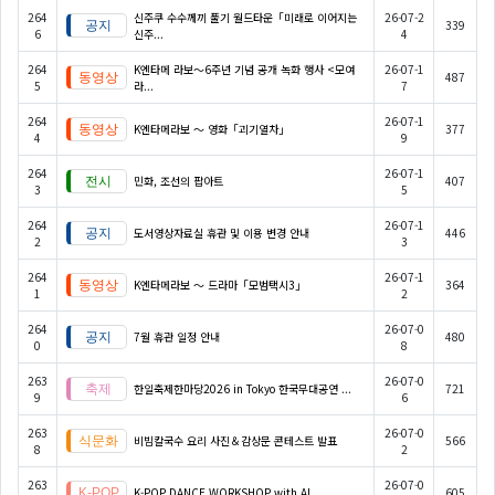
264
신주쿠 수수께끼 풀기 월드타운「미래로 이어지는
26-07-2
339
6
신주...
4
264
K엔타메 라보～6주년 기념 공개 녹화 행사 <모여
26-07-1
487
5
라...
7
264
26-07-1
K엔타메라보 ～ 영화「괴기열차」
377
4
9
264
26-07-1
민화, 조선의 팝아트
407
3
5
264
26-07-1
도서영상자료실 휴관 및 이용 변경 안내
446
2
3
264
26-07-1
K엔타메라보 ～ 드라마「모범택시3」
364
1
2
264
26-07-0
7월 휴관 일정 안내
480
0
8
263
26-07-0
한일축제한마당2026 in Tokyo 한국무대공연 ...
721
9
6
263
26-07-0
비빔칼국수 요리 사진＆감상문 콘테스트 발표
566
8
2
263
26-07-0
K-POP DANCE WORKSHOP with AI...
605