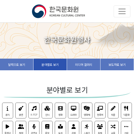
한국문화원행사
달력으로 보기
분야별로 보기
미디어 갤러리
보도자료 보기
분야별로 보기
공지
공연
K-POP
전시
영화
드라마
영화제
한국어
작문
식문화
동영상
체험
강연회
문학
도서
강좌
스포츠
축제
교류
기타