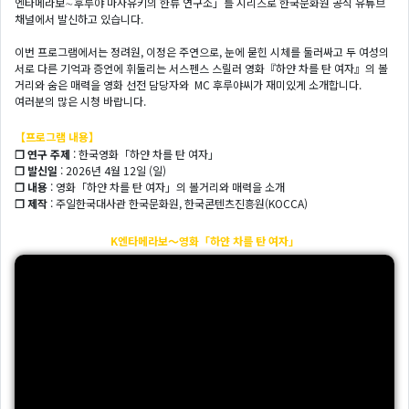
엔타메라보∼후루야 마사유키의 한류 연구소」를 시리즈로 한국문화원 공식 유튜브
채널에서 발신하고 있습니다.
이번 프로그램에서는 정려원, 이정은 주연으로, 눈에 묻힌 시체를 둘러싸고 두 여성의
서로 다른 기억과 증언에 휘둘리는 서스펜스 스릴러 영화『하얀 차를 탄 여자』의 볼
거리와 숨은 매력을 영화 선전 담당자와 MC 후루야씨가 재미있게 소개합니다.
여러분의 많은 시청 바랍니다.
【프로그램 내용】
❐ 연구 주제
: 한국영화「하얀 차를 탄 여자」
❐ 발신일
: 2026년 4월 12일 (일)
❐ 내용
: 영화「하얀 차를 탄 여자」의 볼거리와 매력을 소개
❐ 제작
: 주일한국대사관 한국문화원, 한국콘텐츠진흥원(KOCCA)
K엔타메라보～영화「하얀 차를 탄 여자」