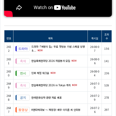
조회
번호
제목
게시일
수
드라마『여왕의 집』무료 첫방송 기념 스페셜 상영
265
26-08-0
156
＆...
2
7
265
26-08-0
한일축제한마당 2026 자원봉사 모집
141
1
6
265
26-08-0
민화 체험 워크숍
236
0
4
264
26-07-3
한일축제한마당 2026 in Tokyo 개최
539
9
0
264
26-07-2
한국문화상자 관련 자료 배포
278
8
9
264
26-07-2
K엔타메라보 ～ 재등장! 배우 이지훈 씨 인터뷰
297
7
6