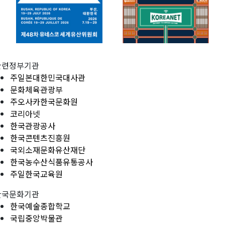
관련정부기관
주일본대한민국대사관
문화체육관광부
주오사카한국문화원
코리아넷
한국관광공사
한국콘텐츠진흥원
국외소재문화유산재단
한국농수산식품유통공사
주일한국교육원
한국문화기관
한국예술종합학교
국립중앙박물관