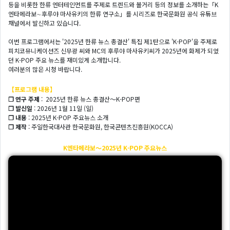
등을 비롯한 한류 엔터테인먼트를 주제로 트렌드와 볼거리 등의 정보를 소개하는「K
엔타메라보∼후루야 마사유키의 한류 연구소」를 시리즈로 한국문화원 공식 유튜브
채널에서 발신하고 있습니다.
이번 프로그램에서는 '2025년 한류 뉴스 총결산' 특집 제1탄으로 'K-POP'을 주제로
피치코뮤니케이션즈 신무광 씨와 MC의 후루야 마사유키씨가 2025년에 화제가 되었
던 K-POP 주요 뉴스를 재미있게 소개합니다.
여러분의 많은 시청 바랍니다.
【프로그램 내용】
❐ 연구 주제
: 2025년 한류 뉴스 총결산～K-POP편
❐ 발신일
: 2026년 1월 11일 (일)
❐ 내용
: 2025년 K-POP 주요뉴스 소개
❐ 제작
: 주일한국대사관 한국문화원, 한국콘텐츠진흥원(KOCCA)
K엔타메라보～2025년 K-POP 주요뉴스