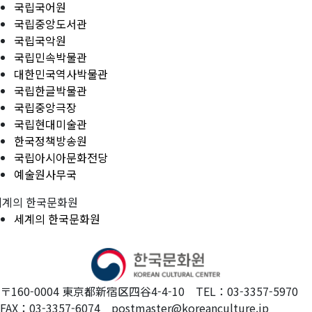
국립국어원
국립중앙도서관
국립국악원
국립민속박물관
대한민국역사박물관
국립한글박물관
국립중앙극장
국립현대미술관
한국정책방송원
국립아시아문화전당
예술원사무국
세계의 한국문화원
세계의 한국문화원
〒160-0004 東京都新宿区四谷4-4-10 TEL：03-3357-5970
FAX：03-3357-6074 postmaster@koreanculture.jp