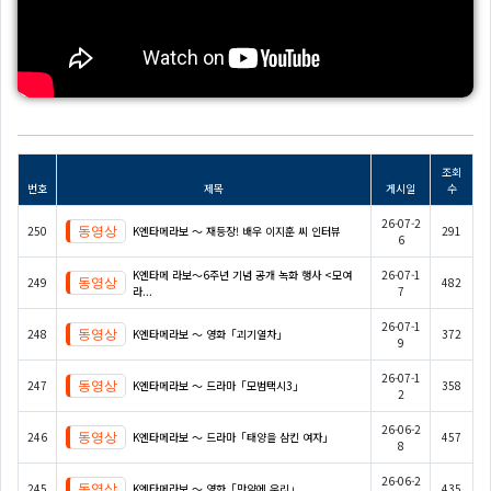
조회
번호
제목
게시일
수
26-07-2
250
K엔타메라보 ～ 재등장! 배우 이지훈 씨 인터뷰
291
6
K엔타메 라보～6주년 기념 공개 녹화 행사 <모여
26-07-1
249
482
라...
7
26-07-1
248
K엔타메라보 ～ 영화「괴기열차」
372
9
26-07-1
247
K엔타메라보 ～ 드라마「모범택시3」
358
2
26-06-2
246
K엔타메라보 ～ 드라마「태양을 삼킨 여자」
457
8
26-06-2
245
K엔타메라보 ～ 영화「만약에 우리」
435