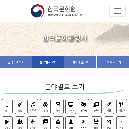
한국문화원행사
달력으로 보기
분야별로 보기
미디어 갤러리
보도자료 보기
분야별로 보기
공지
공연
K-POP
전시
영화
드라마
영화제
한국어
작문
식문화
동영상
체험
강연회
문학
도서
강좌
스포츠
축제
교류
기타