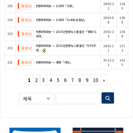
26-02-2
126
235
K엔타메라보 ～ 드라마「귀궁」
2
5
26-02-0
139
234
K엔타메라보 ～ 드라마「미녀와 순정남」
8
0
K엔타메라보 ～ 2025년한류뉴스총결산「영화/드
26-01-2
136
233
라마...
5
9
K엔타메라보 ～ 2025년한류뉴스총결산「K-POP
26-01-1
157
232
편...
1
3
25-12-2
152
231
K엔타메라보 ～ 영화「야당」
1
5
Next
1
2
3
4
5
6
7
8
9
10
»