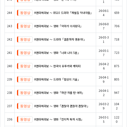
1
26-06-1
244
K엔타메라보 ～ BS10 드라마「재벌집 막내아들」
659
4
26-06-0
243
K엔타메라보 ～ 영화「악마가 이사왔다」
706
7
26-05-3
242
K엔타메라보 ～ 드라마「결혼하자 맹꽁아!」
718
1
26-05-1
241
K엔타메라보 ～ 영화「너와 나의 5분」
723
7
26-04-2
240
K엔타메라보 ～ 한국의 유루카와 캐릭터
875
6
26-04-1
239
K엔타메라보 ～ 드라마「협상의 기술」
805
9
26-04-1
238
K엔타메라보 ～ 영화「하얀 차를 탄 여자」
947
2
26-03-2
104
237
K엔타메라보 ～ 영화「괜찮아 괜찮아 괜찮아!」
9
2
26-03-1
122
236
K엔타메라보 ～ 영화「전지적 독자 시점」
5
0