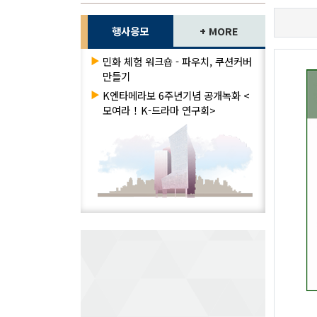
행사응모
+ MORE
▶
민화 체험 워크숍 - 파우치, 쿠션커버
만들기
▶
K엔타메라보 6주년기념 공개녹화 <
모여라！K-드라마 연구회>