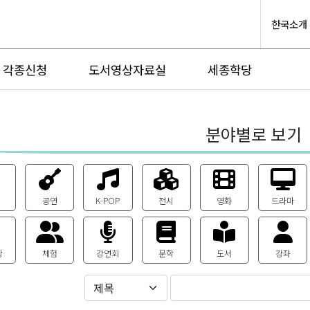
한국소개
각종신청
도서영상자료실
세종학당
분야별로 보기
공연
K-POP
전시
영화
드라마
상
체험
강연회
문학
도서
강좌