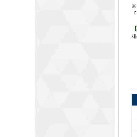
※
「
【
제