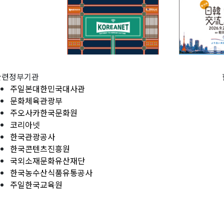
관련정부기관
주일본대한민국대사관
문화체육관광부
주오사카한국문화원
코리아넷
한국관광공사
한국콘텐츠진흥원
국외소재문화유산재단
한국농수산식품유통공사
주일한국교육원