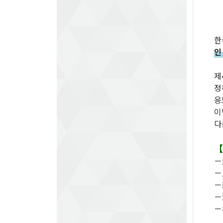
한
인
제
정
응
이
다
【
－
－
－
－
－