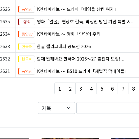
2636
K엔타메라보 ～ 드라마「태양을 삼킨 여자」
2635
영화「얼굴」연상호 감독, 박정민 방일 기념 특별 시...
2634
K엔타메라보 ～ 영화「만약에 우리」
2633
한글 캘리그래피 공모전 2026
2632
함께 말해봐요 한국어 2026～27 출전자 모집!!...
2631
K엔타메라보 ～ BS10 드라마「재벌집 막내아들」
1
2
3
4
5
6
7
8