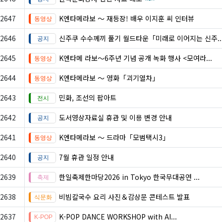
2647
K엔타메라보 ～ 재등장! 배우 이지훈 씨 인터뷰
2646
신주쿠 수수께끼 풀기 월드타운「미래로 이어지는 신주..
2645
K엔타메 라보～6주년 기념 공개 녹화 행사 <모여라...
2644
K엔타메라보 ～ 영화「괴기열차」
2643
민화, 조선의 팝아트
2642
도서영상자료실 휴관 및 이용 변경 안내
2641
K엔타메라보 ～ 드라마「모범택시3」
2640
7월 휴관 일정 안내
2639
한일축제한마당2026 in Tokyo 한국무대공연 ...
2638
비빔칼국수 요리 사진＆감상문 콘테스트 발표
2637
K-POP DANCE WORKSHOP with AI...