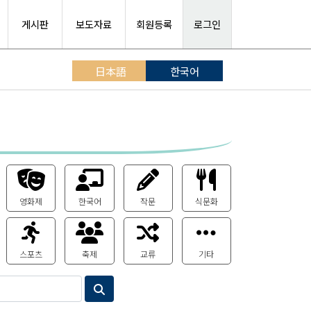
게시판
보도자료
회원등록
로그인
日本語
한국어
영화제
한국어
작문
식문화
스포츠
축제
교류
기타