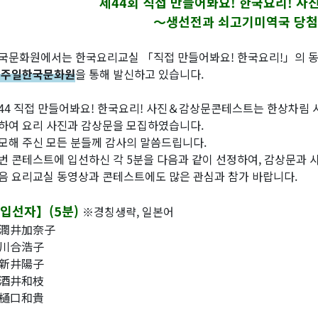
제44회 직접 만들어봐요! 한국요리! 
～생선전과 쇠고기미역국 당첨
국문화원에서는 한국요리교실 「직접 만들어봐요! 한국요리!」의 동영
 주일한국문화원
을 통해 발신하고 있습니다.
44 직접 만들어봐요! 한국요리! 사진＆감상문콘테스트는 한상차림 
하여 요리 사진과 감상문을 모집하였습니다.
모해 주신 모든 분들께 감사의 말씀드립니다.
번 콘테스트에 입선하신 각 5분을 다음과 같이 선정하여, 감상문과 
음 요리교실 동영상과 콘테스트에도 많은 관심과 참가 바랍니다.
입선자】(5분)
※경칭생략, 일본어
潤井加奈子
川合浩子
新井陽子
酒井和枝
樋口和貴