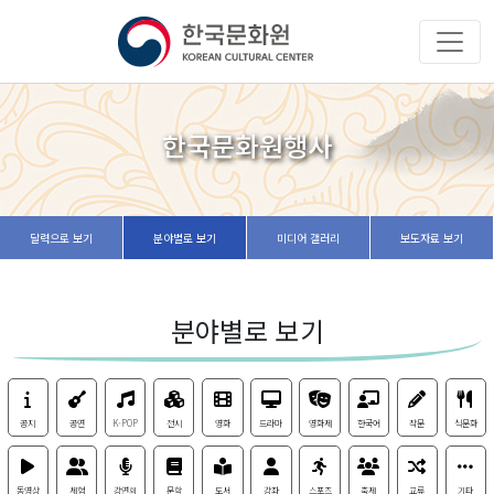
한국문화원행사
달력으로 보기
분야별로 보기
미디어 갤러리
보도자료 보기
분야별로 보기
공지
공연
K-POP
전시
영화
드라마
영화제
한국어
작문
식문화
동영상
체험
강연회
문학
도서
강좌
스포츠
축제
교류
기타