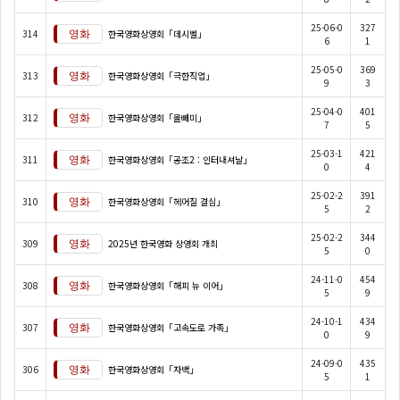
25-06-0
327
314
한국영화상영회「데시벨」
6
1
25-05-0
369
313
한국영화상영회「극한직업」
9
3
25-04-0
401
312
한국영화상영회「올빼미」
7
5
25-03-1
421
311
한국영화상영회「공조2 : 인터내셔날」
0
4
25-02-2
391
310
한국영화상영회「헤어질 결심」
5
2
25-02-2
344
309
2025년 한국영화 상영회 개최
5
0
24-11-0
454
308
한국영화상영회「해피 뉴 이어」
5
9
24-10-1
434
307
한국영화상영회「고속도로 가족」
0
9
24-09-0
435
306
한국영화상영회「자백」
5
1