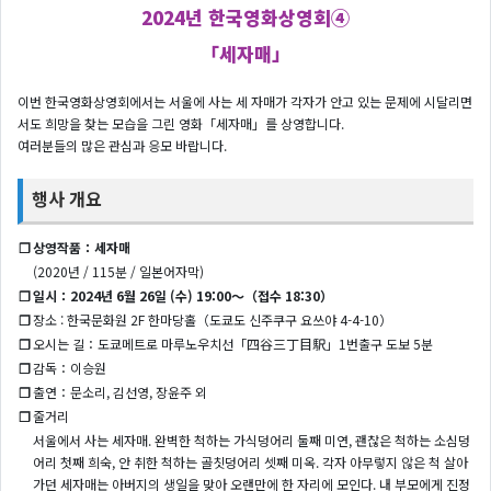
2024년 한국영화상영회④
「세자매」
이번 한국영화상영회에서는 서울에 사는 세 자매가 각자가 안고 있는 문제에 시달리면
서도 희망을 찾는 모습을 그린 영화「세자매」를 상영합니다.
여러분들의 많은 관심과 응모 바랍니다.
행사 개요
❐
상영작품：세자매
(2020년 / 115분 / 일본어자막)
❐
일시：2024년 6월 26일 (수) 19:00～（접수 18:30）
❐
장소 : 한국문화원 2F 한마당홀（도쿄도 신주쿠구 요쓰야 4-4-10）
❐
오시는 길：도쿄메트로 마루노우치선「四谷三丁目駅」1번출구 도보 5분
❐
감독：이승원
❐
출연：문소리, 김선영, 장윤주 외
❐
줄거리
서울에서 사는 세자매. 완벽한 척하는 가식덩어리 둘째 미연, 괜찮은 척하는 소심덩
어리 첫째 희숙, 안 취한 척하는 골칫덩어리 셋째 미옥. 각자 아무렇지 않은 척 살아
가던 세자매는 아버지의 생일을 맞아 오랜만에 한 자리에 모인다. 내 부모에게 진정