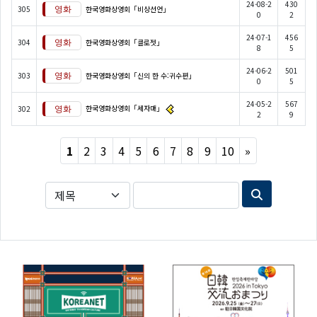
24-08-2
430
305
한국영화상영회「비상선언」
0
2
24-07-1
456
304
한국영화상영회「클로젯」
8
5
24-06-2
501
303
한국영화상영회「신의 한 수:귀수편」
0
5
24-05-2
567
한국영화상영회「세자매」
302
2
9
Next
1
2
3
4
5
6
7
8
9
10
»