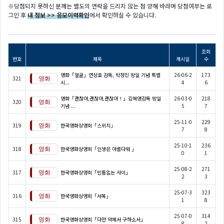
※당첨되지 못하신 분께는 별도의 연락을 드리지 않는 점 양해 바라며 당첨여부는 로
그인 후
내 정보 >> 응모이력확인
에서 확인하실 수 있습니다.
조회
번호
제목
게시일
수
영화「얼굴」연상호 감독, 박정민 방일 기념 특별
26-06-2
173
321
시...
4
6
영화「괜찮아,괜찮아,괜찮아！」김혜영감독 방일
26-03-0
218
320
기념 ...
5
7
25-11-0
229
319
한국영화상영회「스위치」
7
8
25-10-1
236
318
한국영화상영회「인생은 아름다워 」
0
1
25-08-2
271
317
한국영화상영회「빈틈없는 사이」
2
3
25-07-3
323
316
한국영화상영회「서복」
1
8
25-07-0
314
315
한국영화상영회「다만 악에서 구하소서」
8
2