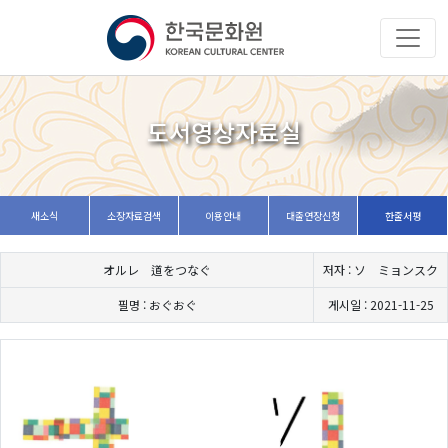
도서영상자료실
새소식
소장자료검색
이용안내
대출연장신청
한줄서평
オルレ 道をつなぐ
저자 : ソ ミョンスク
필명 : おぐおぐ
게시일 : 2021-11-25