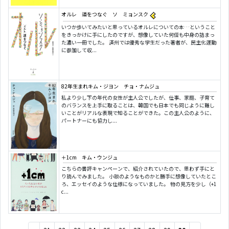
オルレ 道をつなぐ ソ ミョンスク
いつか歩いてみたいと思っているオルレについての本…ということ
をきっかけに手にしたのですが、想像していた何倍も中身の詰まっ
た濃い一冊でした。 済州では優秀な学生だった著者が、民主化運動
に参加して収...
82年生まれキム・ジヨン チョ・ナムジュ
私より少し下の年代の女性が主人公でしたが、仕事、家庭、子育て
のバランスを上手に取ることは、韓国でも日本でも同じように難し
いことがリアルな表現で知ることができた。この主人公のように、
パートナーにも協力し...
＋1cm キム・ウンジュ
こちらの書評キャンペーンで、紹介されていたので、思わず手にと
り読んでみました。 小説のようなものかと勝手に想像していたとこ
ろ、エッセイのような仕様になっていました。 物の見方を少し（+1
c...