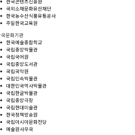
한국콘텐츠진흥원
국외소재문화유산재단
한국농수산식품유통공사
주일한국교육원
한국문화기관
한국예술종합학교
국립중앙박물관
국립국어원
국립중앙도서관
국립국악원
국립민속박물관
대한민국역사박물관
국립한글박물관
국립중앙극장
국립현대미술관
한국정책방송원
국립아시아문화전당
예술원사무국