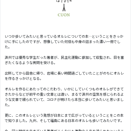
いつか歩いてみたいと思っているオルレについての本…ということをきっか
けに手にしたのですが、想像していた何倍も中身の詰まった濃い一冊でし
た。
済州では優秀な学生だった著者が、民主化運動に参加して収監され、目を塞
ぎたくなるような拷問を受ける。
出所してから田舎に帰り、岩場に長い時間過ごしていたことがのちにオルレ
を作るきっかけとなる。
オルレを作るにあたってのこだわり、いかにしていくつものオルレができて
きたからなどが前半の重い文章とは違い、まるで済州の空気を感じられるよ
うな文章で綴られていて、コロナが明けたら本当に歩いてみたいと思いまし
た。
更に、このオルレという発想が日本にまで広がっているということをこの本
で知りました。九州、そして福島にある日本のオルレも歩いてみたいです。
今、同じ時代を生きている筆者がこんなにも激動な人生を送られたというこ