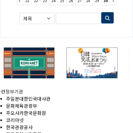
Previous
Next
«
21
22
23
24
25
26
27
28
29
30
»
관련정부기관
주일본대한민국대사관
문화체육관광부
주오사카한국문화원
코리아넷
한국관광공사