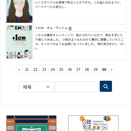
いことがリアルな表現で知ることができた。この主人公のように、
パートナーにも協力し...
＋1cm キム・ウンジュ
こちらの書評キャンペーンで、紹介されていたので、思わず手にと
り読んでみました。 小説のようなものかと勝手に想像していたとこ
ろ、エッセイのような仕様になっていました。 物の見方を少し（+1
c...
Previous
Next
«
21
22
23
24
25
26
27
28
29
30
»