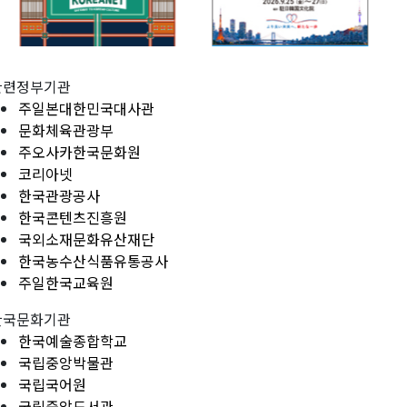
관련정부기관
주일본대한민국대사관
문화체육관광부
주오사카한국문화원
코리아넷
한국관광공사
한국콘텐츠진흥원
국외소재문화유산재단
한국농수산식품유통공사
주일한국교육원
한국문화기관
한국예술종합학교
국립중앙박물관
국립국어원
국립중앙도서관