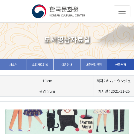
도서영상자료실
새소식
소장자료검색
이용안내
대출연장신청
한줄서평
＋1cm
저자 : キム・ウンジュ
필명 : ruru
게시일 : 2021-11-25