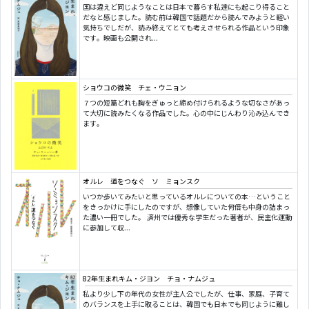
国は違えど同じようなことは日本で暮らす私達にも起こり得ること
だなと感じました。読む前は韓国で話題だから読んでみようと軽い
気持ちでしだが、読み終えてとても考えさせられる作品という印象
です。映画も公開され...
ショウコの微笑 チェ・ウニョン
７つの短篇どれも胸をぎゅっと締め付けられるような切なさがあっ
て大切に読みたくなる作品でした。心の中にじんわり沁み込んでき
ます。
オルレ 道をつなぐ ソ ミョンスク
いつか歩いてみたいと思っているオルレについての本…ということ
をきっかけに手にしたのですが、想像していた何倍も中身の詰まっ
た濃い一冊でした。 済州では優秀な学生だった著者が、民主化運動
に参加して収...
82年生まれキム・ジヨン チョ・ナムジュ
私より少し下の年代の女性が主人公でしたが、仕事、家庭、子育て
のバランスを上手に取ることは、韓国でも日本でも同じように難し