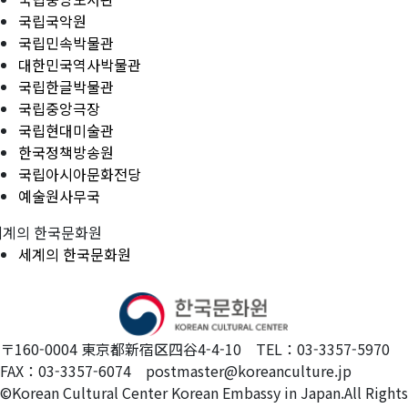
국립국악원
국립민속박물관
대한민국역사박물관
국립한글박물관
국립중앙극장
국립현대미술관
한국정책방송원
국립아시아문화전당
예술원사무국
세계의 한국문화원
세계의 한국문화원
〒160-0004 東京都新宿区四谷4-4-10 TEL：03-3357-5970
FAX：03-3357-6074 postmaster@koreanculture.jp
©Korean Cultural Center Korean Embassy in Japan.All Rights