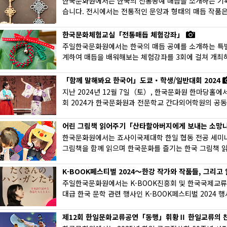
한국문화원에서는 한국의 전통공예 매듭을 소개하는 기획전
습니다. 전시에서는 전통적인 문양과 형태의 매듭 작품은 
한국문화체험교실「전통매듭 체험강좌」
주일한국문화원에서는 한국의 매듭 공예를 소개하는 특별
계하여 매듭을 배워해보는 체험강좌를 3회에 걸쳐 개최하
「함께 말해봐요 한국어」도쿄・학생/일반대회 2024
지난 2024년 12월 7일（토）, 한국문화원 한마당홀
회 2024가 한국문화원과 전문학교 간다외어학원의 공동개
어린 그림책 읽어주기「산타할아버지에게 보내는 소망
한국문화원에서는 죠사이국제대학 한일 협동 전공 세
그림책을 함께 읽으며 한국문화를 즐기는 한국 그림책 읽어
K-BOOK페스티벌 2024～한강 작가와 작품들, 그리고 읽
주일한국문화원에서는 K-BOOK진흥회 및 한국국제교류재
대급 한국 문학 관련 행사인 K-BOOK페스티벌 2024 행사장
제12회 한일문화교류공연「동행」휘황Ⅱ 한일교류의 