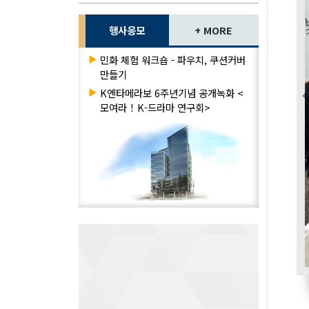
행사응모
+ MORE
▶
민화 체험 워크숍 - 파우치, 쿠션커버
만들기
▶
K엔타메라보 6주년기념 공개녹화 <
모여라！K-드라마 연구회>