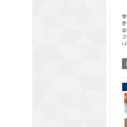
형
한
습
그
니