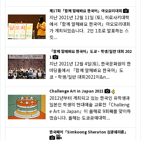
제17회「함께 말해봐요 한국어」아오모리대회
지난 2021년 12월 11일 (토), 히로사키대학
에서「함께 말해봐요 한국어」아오모리대회
가 개최되었습니다. 2인 1조로 발표하는 스
킷...
「함께 말해봐요 한국어」도쿄・학생/일반 대회 202
1
지난 2021년 12월 4일(토), 한국문화원의 한
마당홀에서 「함께 말해봐요 한국어」도
쿄・학생/일반 대회2021이&n...
Challenge Art in Japan 2021
2012년부터 개최되고 있는 한국인 유학생과
일본인 학생의 현대예술 교류전「Challeng
e Art in Japan」이 올해로 9회째를 맞이하
였습니다. 올해는 도쿄공예대학...
한국페어「Simkoong Sheraton 심쿵쉐라톤」