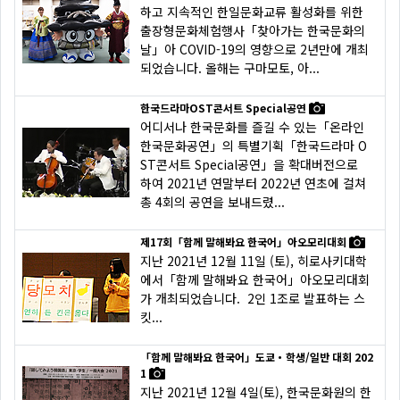
하고 지속적인 한일문화교류 활성화를 위한
출장형문화체험행사「찾아가는 한국문화의
날」아 COVID-19의 영향으로 2년만에 개최
되었습니다. 올해는 구마모토, 아...
한국드라마OST콘서트 Special공연
어디서나 한국문화를 즐길 수 있는「온라인
한국문화공연」의 특별기획「한국드라마 O
ST콘서트 Special공연」을 확대버전으로
하여 2021년 연말부터 2022년 연초에 걸쳐
총 4회의 공연을 보내드렸...
제17회「함께 말해봐요 한국어」아오모리대회
지난 2021년 12월 11일 (토), 히로사키대학
에서「함께 말해봐요 한국어」아오모리대회
가 개최되었습니다. 2인 1조로 발표하는 스
킷...
「함께 말해봐요 한국어」도쿄・학생/일반 대회 202
1
지난 2021년 12월 4일(토), 한국문화원의 한