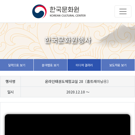
한국문화원행사
달력으로 보기
분야별로 보기
미디어 갤러리
보도자료 보기
행사명
온라인태권도체험교실 28〔홈트레이닝④〕
일시
2020.12.10 ～