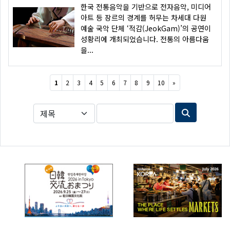
한국 전통음악을 기반으로 전자음악, 미디어
아트 등 장르의 경계를 허무는 차세대 다원
예술 국악 단체 ‘적감(JeokGam)’의 공연이
성황리에 개최되었습니다. 전통의 아름다움
을...
Next
1
2
3
4
5
6
7
8
9
10
»