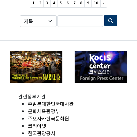
Next
1
2
3
4
5
6
7
8
9
10
»
관련정부기관
주일본대한민국대사관
문화체육관광부
주오사카한국문화원
코리아넷
한국관광공사