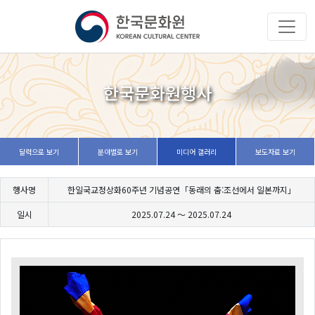
한국문화원행사
달력으로 보기
분야별로 보기
미디어 갤러리
보도자료 보기
행사명
한일국교정상화60주년 기념공연「동래의 춤:조선에서 일본까지」
일시
2025.07.24 ～
2025.07.24