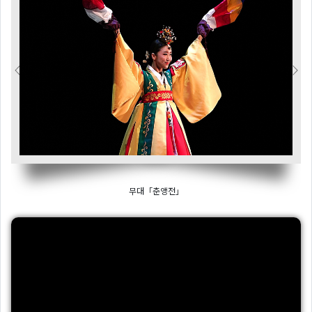
Previous
Next
무대「춘앵전」