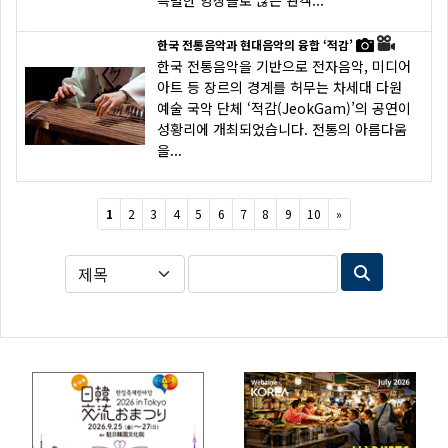
특별한 앙상블로 많은 관객...
한국 전통음악과 현대음악의 융합 ‘적감’
한국 전통음악을 기반으로 전자음악, 미디어
아트 등 장르의 경계를 허무는 차세대 다원
예술 국악 단체 ‘적감(JeokGam)’의 공연이
성황리에 개최되었습니다. 전통의 아름다움
을...
Next
1
2
3
4
5
6
7
8
9
10
»