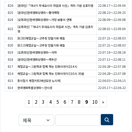
826
[온라인]「야나기 무네요시의 마음과 시선」개최 기념 심포지엄
22.08.17～22.09.04
825
[온라인]한국영화상영회〜좋아해줘
22.08.23～22.09.25
824
[오프라인]한국영화상영회〜가장 보통의 연애
22.08.09～22.09.08
[오프라인]「야나기 무네요시의 마음과 시선」개최 기념 심포지
822
22.08.01～22.09.04
엄
821
[8/20]체험교실～고추장 만들기와 매듭
22.07.21～22.08.03
820
[8/13]체험교실～고추장 만들기와 매듭
22.07.21～22.08.03
819
[오프라인]한국영화상영회〜사자
22.07.19～22.08.18
818
[온라인]한국영화상영회〜백두산
22.07.11～22.08.11
817
체험교실～그림책과 함께 하는 민화이야기②14시
22.06.28～22.07.08
816
체험교실～그림책과 함께 하는 민화이야기①10시 30분
22.06.28～22.07.08
815
종이접기 체험키트[버선모양 노리개]
22.06.03～22.06.15
814
한국영화특별상영회〜안시성
22.05.17～22.06.22
Next
1
2
3
4
5
6
7
8
9
10
»