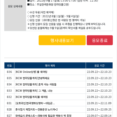
■일시 : 2022년 9월 17일(토) 13:00-17:00 (입장 시작 : 12:30)
■장소 : 주일한국문화원 한마당홀(2층)
응모 상세내용
◇수강 무료(사전 예약제)
◇신청 기간 : 2022년 8월 1일(월) - 9월 4일(일)
◇모집 인원 : 180명(신청은 한 사람당 한 명까지 가능)
＊신청 인원이 모집 인원을 넘을 시 추첨을 진행하오니 양해 부탁드립니다.
＊당선된 분들에게는 9월 9일(금)까지 확인서를 메일로 송부드립니다.
행사내용보기
응모종료
번호
행사 제목
응모 기간
836
[KCW Online상영] 룸 쉐어링
22.09.22～22.10.23
835
[KCW 한마당홀개최]안녕하세요
22.09.22～22.10.23
834
[KCW 한마당홀개최] 혼자 사는 사람들
22.09.22～22.10.23
833
[KCW 한마당홀개최] 그 겨울, 나는
22.09.22～22.10.23
832
[KCW 한마당홀개최]룸 쉐어링
22.09.22～22.10.23
831
[오프라인]한국영화상영회〜대립군...
22.09.21～22.11.09
828
종이접기 체험키트～전통문양 노리개+2
22.09.12～22.09.25
827
한국요리 콘테스트～라볶이에 필요한 떡볶이 떡 증정
22.09.07～22.09.14