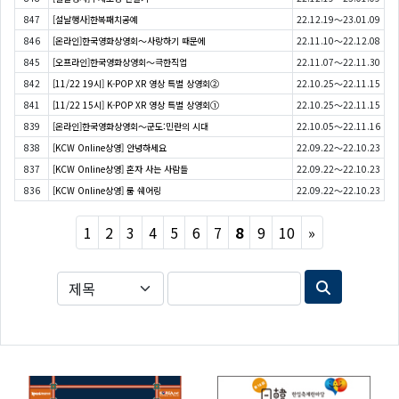
847
[설날행사]한복패치공예
22.12.19～23.01.09
846
[온라인]한국영화상영회〜사랑하기 때문에
22.11.10～22.12.08
845
[오프라인]한국영화상영회〜극한직업
22.11.07～22.11.30
842
[11/22 19시] K-POP XR 영상 특별 상영회②
22.10.25～22.11.15
841
[11/22 15시] K-POP XR 영상 특별 상영회①
22.10.25～22.11.15
839
[온라인]한국영화상영회〜군도:민란의 시대
22.10.05～22.11.16
838
[KCW Online상영] 안녕하세요
22.09.22～22.10.23
837
[KCW Online상영] 혼자 사는 사람들
22.09.22～22.10.23
836
[KCW Online상영] 룸 쉐어링
22.09.22～22.10.23
Next
1
2
3
4
5
6
7
8
9
10
»