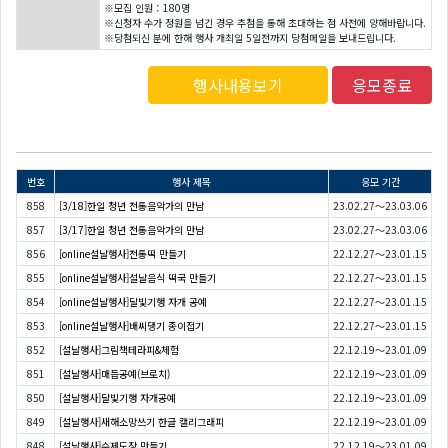
※모집 인원：180명
※신청자 수가 정원을 넘긴 경우 추첨을 통해 초대하는 점 사전에 양해바랍니다.
※당첨되신 분에 한해 행사 개최일 5일전까지 당첨메일을 보내드립니다.
행사내용보기
응모종료
번호
행사 제목
응모 기간
858
[3/18]한일 청년 전통음악가의 만남
23.02.27～23.03.06
857
[3/17]한일 청년 전통음악가의 만남
23.02.27～23.03.06
856
[online설날행사]전통떡 만들기
22.12.27～23.01.15
855
[online설날행사]설날음식 떡국 만들기
22.12.27～23.01.15
854
[online설날행사]달빛기행 자개 공예
22.12.27～23.01.15
853
[online설날행사]배씨댕기 종이접기
22.12.27～23.01.15
852
[설날행사]그림책테라피&체험
22.12.19～23.01.09
851
[설날행사]매듭공예(브로치)
22.12.19～23.01.09
850
[설날행사]달빛기행 자개공예
22.12.19～23.01.09
849
[설날행사]새해소망쓰기 한글 캘리그래피
22.12.19～23.01.09
848
[설날행사]수제도장 만들기
22.12.19～23.01.09