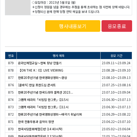
◇모집마감：2023년 5월 8일 (월)
＊신청이 정원을 넘을 경우에는 추첨을 통해 초대하는 점 사전에 양해 바랍니다.
＊당첨되신 분에 한해 당첨 연락 메일을 보내 드립니다.
행사내용보기
응모종료
번호
행사 제목
응모 기간
879
온라인체험교실〜한복 향냥 만들기
23.09.11～23.09.24
878
【ON THE K : O】LIVE VIEWING
23.08.28～23.09.10
877
한류20주년기념 한국영화상영회〜관상
23.08.10～23.09.13
876
[클래식] 한일 프렌드십 콘서트
23.07.25～23.08.16
875
한류20주년기념 한국드라마 셀렉션 2023...
23.07.10～23.09.04
874
그램책 테라피「비빔밥 한그릇」②15시
23.06.30～23.07.13
873
그램책 테라피「비빔밥 한그릇」①11시
23.06.30～23.07.13
872
한류20주년기념 한국영화상영회〜태극기 휘날리며
23.06.29～23.08.22
871
한국 전통무용과 음악의 향연
23.06.22～23.07.10
870
한국서당문화체험Ⓒ반 (14:40시작)
23.05.02～23.06.04
869
한국서당문화체험Ⓑ반 (13:50시작)
23.05.22～23.06.04