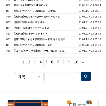
868
한국서당문화체험Ⓐ반 (13:00시작)
23.05.22～23.06.04
867
한류20주년기념 한국영화상영회〜국제시장
23.05.16～23.06.21
866
[한방위크]특별강연회〜한국의 한의학과 한의원
23.04.21～23.05.08
865
[한방위크]다이어트에 관한 세미나
23.04.21～23.05.08
864
[한방위크]안티에이징에 관한 세미나
23.04.21～23.05.08
863
[한방위크]사상체질에 관한 세미나
23.04.21～23.05.08
862
한류20주년기념 한국영화상영회〜광해, 왕이 된 남자
23.04.13～23.05.23
861
한류20주년기념 한국영화상영회〜외출
23.03.28～23.04.20
860
[②14:00]한국문화체험교실「한국문화로 즐기는 봄」
23.03.07～23.03.15
Next
1
2
3
4
5
6
7
8
9
10
»