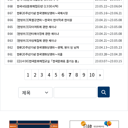
868
한국서당문화체험Ⓐ반 (13:00시작)
23.05.22～23.06.04
867
한류20주년기념 한국영화상영회〜국제시장
23.05.16～23.06.21
866
[한방위크]특별강연회〜한국의 한의학과 한의원
23.04.21～23.05.08
865
[한방위크]다이어트에 관한 세미나
23.04.21～23.05.08
864
[한방위크]안티에이징에 관한 세미나
23.04.21～23.05.08
863
[한방위크]사상체질에 관한 세미나
23.04.21～23.05.08
862
한류20주년기념 한국영화상영회〜광해, 왕이 된 남자
23.04.13～23.05.23
861
한류20주년기념 한국영화상영회〜외출
23.03.28～23.04.20
860
[②14:00]한국문화체험교실「한국문화로 즐기는 봄」
23.03.07～23.03.15
Next
1
2
3
4
5
6
7
8
9
10
»