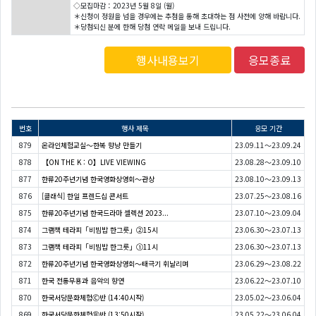
◇모집마감：2023년 5월 8일 (월)
＊신청이 정원을 넘을 경우에는 추첨을 통해 초대하는 점 사전에 양해 바랍니다.
＊당첨되신 분에 한해 당첨 연락 메일을 보내 드립니다.
행사내용보기
응모종료
번호
행사 제목
응모 기간
879
온라인체험교실〜한복 향냥 만들기
23.09.11～23.09.24
878
【ON THE K : O】LIVE VIEWING
23.08.28～23.09.10
877
한류20주년기념 한국영화상영회〜관상
23.08.10～23.09.13
876
[클래식] 한일 프렌드십 콘서트
23.07.25～23.08.16
875
한류20주년기념 한국드라마 셀렉션 2023...
23.07.10～23.09.04
874
그램책 테라피「비빔밥 한그릇」②15시
23.06.30～23.07.13
873
그램책 테라피「비빔밥 한그릇」①11시
23.06.30～23.07.13
872
한류20주년기념 한국영화상영회〜태극기 휘날리며
23.06.29～23.08.22
871
한국 전통무용과 음악의 향연
23.06.22～23.07.10
870
한국서당문화체험Ⓒ반 (14:40시작)
23.05.02～23.06.04
869
한국서당문화체험Ⓑ반 (13:50시작)
23.05.22～23.06.04