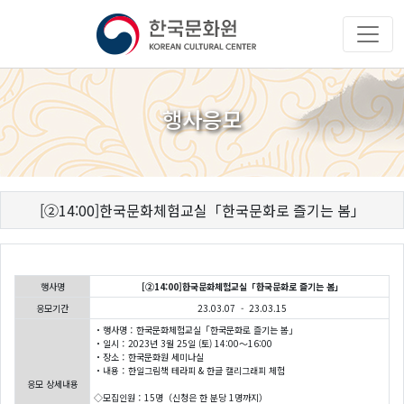
행사응모
[②14:00]한국문화체험교실「한국문화로 즐기는 봄」
행사명
[②14:00]한국문화체험교실「한국문화로 즐기는 봄」
응모기간
23.03.07 - 23.03.15
・행사명：한국문화체험교실「한국문화로 즐기는 봄」
・일시：2023년 3월 25일 (토) 14:00～16:00
・장소：한국문화원 세미나실
・내용：한일그림책 테라피 & 한글 캘리그래피 체험
응모 상세내용
◇모집인원：15명（신청은 한 분당 1명까지）