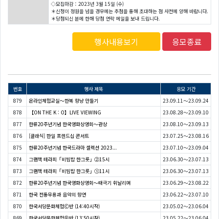
◇모집마감：2023년 3월 15일 (수)
＊신청이 정원을 넘을 경우에는 추첨을 통해 초대하는 점 사전에 양해 바랍니다.
＊당첨되신 분에 한해 당첨 연락 메일을 보내 드립니다.
행사내용보기
응모종료
번호
행사 제목
응모 기간
879
온라인체험교실〜한복 향냥 만들기
23.09.11～23.09.24
878
【ON THE K : O】LIVE VIEWING
23.08.28～23.09.10
877
한류20주년기념 한국영화상영회〜관상
23.08.10～23.09.13
876
[클래식] 한일 프렌드십 콘서트
23.07.25～23.08.16
875
한류20주년기념 한국드라마 셀렉션 2023...
23.07.10～23.09.04
874
그램책 테라피「비빔밥 한그릇」②15시
23.06.30～23.07.13
873
그램책 테라피「비빔밥 한그릇」①11시
23.06.30～23.07.13
872
한류20주년기념 한국영화상영회〜태극기 휘날리며
23.06.29～23.08.22
871
한국 전통무용과 음악의 향연
23.06.22～23.07.10
870
한국서당문화체험Ⓒ반 (14:40시작)
23.05.02～23.06.04
869
한국서당문화체험Ⓑ반 (13:50시작)
23.05.22～23.06.04