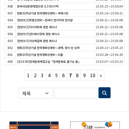
868
한국서당문화체험Ⓐ반 (13:00시작)
23.05.22～23.06.04
867
한류20주년기념 한국영화상영회〜국제시장
23.05.16～23.06.21
866
[한방위크]특별강연회〜한국의 한의학과 한의원
23.04.21～23.05.08
865
[한방위크]다이어트에 관한 세미나
23.04.21～23.05.08
864
[한방위크]안티에이징에 관한 세미나
23.04.21～23.05.08
863
[한방위크]사상체질에 관한 세미나
23.04.21～23.05.08
862
한류20주년기념 한국영화상영회〜광해, 왕이 된 남자
23.04.13～23.05.23
861
한류20주년기념 한국영화상영회〜외출
23.03.28～23.04.20
860
[②14:00]한국문화체험교실「한국문화로 즐기는 봄」
23.03.07～23.03.15
Next
1
2
3
4
5
6
7
8
9
10
»