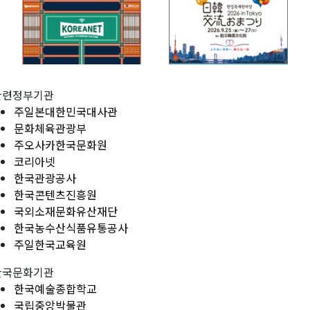
관련정부기관
주일본대한민국대사관
문화체육관광부
주오사카한국문화원
코리아넷
한국관광공사
한국콘텐츠진흥원
국외소재문화유산재단
한국농수산식품유통공사
주일한국교육원
한국문화기관
한국예술종합학교
국립중앙박물관