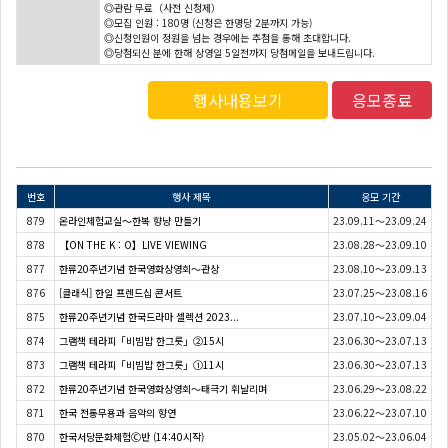
◎관람 무료（사전 신청제）
◎모집 인원 : 180명 (신청은 한명당 2분까지 가능)
◎신청인원이 정원을 넘는 경우에는 추첨을 통해 초대합니다.
◎당첨되신 분에 한해 상영일 5일전까지 당첨메일을 보내드립니다.
행사내용보기
응모종료
번호
행사 제목
응모 기간
879
온라인체험교실〜한복 향냥 만들기
23.09.11～23.09.24
878
【ON THE K : O】LIVE VIEWING
23.08.28～23.09.10
877
한류20주년기념 한국영화상영회〜관상
23.08.10～23.09.13
876
[클래식] 한일 프렌드십 콘서트
23.07.25～23.08.16
875
한류20주년기념 한국드라마 셀렉션 2023...
23.07.10～23.09.04
874
그램책 테라피「비빔밥 한그릇」②15시
23.06.30～23.07.13
873
그램책 테라피「비빔밥 한그릇」①11시
23.06.30～23.07.13
872
한류20주년기념 한국영화상영회〜태극기 휘날리며
23.06.29～23.08.22
871
한국 전통무용과 음악의 향연
23.06.22～23.07.10
870
한국서당문화체험Ⓒ반 (14:40시작)
23.05.02～23.06.04