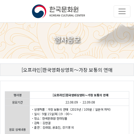
행사응모
[오프라인]한국영화상영회〜가장 보통의 연애
행사명
[오프라인]한국영화상영회〜가장 보통의 연애
응모기간
22.08.09 - 22.09.08
・상영작품 : 가장 보통의 연애（2019년 / 109분 / 일본어 자막）
・일시 : 9월 15일(목) 19：00～
・장소 : 한국문화원 한마당홀
・감독：김한결
・출연：김래원, 공효진, 강기영 외
응모 상세내용