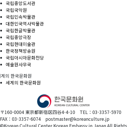
국립중앙도서관
국립국악원
국립민속박물관
대한민국역사박물관
국립한글박물관
국립중앙극장
국립현대미술관
한국정책방송원
국립아시아문화전당
예술원사무국
세계의 한국문화원
세계의 한국문화원
〒160-0004 東京都新宿区四谷4-4-10 TEL：03-3357-5970
FAX：03-3357-6074 postmaster@koreanculture.jp
©Korean Cultural Center Korean Embassy in Japan.All Rights