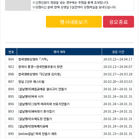
※신청인원이 정원을 넘는 경우에는 추첨을 통해 초대합니다.
※당첨되신 분에 한해 상영일 5일전까지 당첨메일을 보내드립니다.
행사내용보기
응모종료
번호
행사 제목
응모 기간
904
한국영화상영회「기적」
24.03.22～24.04.17
902
한국의 풍경～한국전통무용의 향연
24.03.12～24.04.07
898
한국영화상영회「82년생 김지영」
24.02.27～24.03.18
897
한일 2인무 페스티벌
24.02.20～24.03.03
896
[설날행사]매듭공예로 열쇠고리 만들기
24.01.24～24.01.31
895
[설날행사]떡국 시식
24.01.24～24.01.31
894
[설날행사]그림책 테라피와 브로치만들기
24.01.24～24.01.31
893
[설날행사]배씨댕기 종이접기
24.01.24～24.01.31
892
[설날행사]수제도장 만들기
24.01.24～24.01.31
891
[설날행사]한복패치공예
24.01.24～24.01.31
890
[online설날] 떡국 만들기 세트
24.01.23～24.01.31