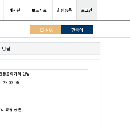
게시판
보도자료
회원등록
로그인
日本語
한국어
의 만남
년 전통음악가의 만남
 23.03.06
악 교류 공연