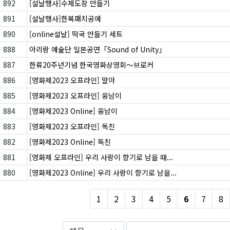
892
[설날행사]수제도장 만들기
891
[설날행사]한복패치공예
890
[online설날] 떡국 만들기 세트
888
아리랑 예술단 일본공연「Sound of Unity」
887
한류20주년기념 한국영화상영회〜브로커
886
[영화제2023 오프라인] 말아
885
[영화제2023 오프라인] 웅남이
884
[영화제2023 Online] 웅남이
883
[영화제2023 오프라인] 독친
882
[영화제2023 Online] 독친
881
[영화제 오프라인] 우리 사랑이 향기로 남을 때...
880
[영화제2023 Online] 우리 사랑이 향기로 남을...
1
2
3
4
5
6
7
8