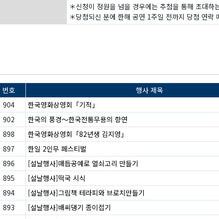
＊신청이 정원을 넘을 경우에는 추첨을 통해 초대하는
＊당첨되신 분에 한해 공연 1주일 전까지 당첨 연락 
번호
행사 제목
904
한국영화상영회「기적」
902
한국의 풍경～한국전통무용의 향연
898
한국영화상영회「82년생 김지영」
897
한일 2인무 페스티벌
896
[설날행사]매듭공예로 열쇠고리 만들기
895
[설날행사]떡국 시식
894
[설날행사]그림책 테라피와 브로치만들기
893
[설날행사]배씨댕기 종이접기