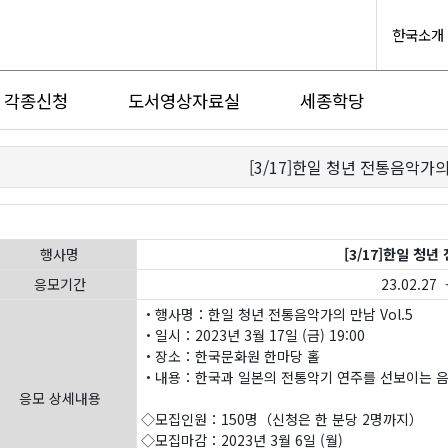
한국소개
각종신청
도서영상자료실
세종학당
[3/17]한일 청년 전통음악가
행사명
[3/17]한일 청
응모기간
23.02.27 -
・행사명：한일 청년 전통음악가의 만남 Vol.5
・일시：2023년 3월 17일 (금) 19:00
・장소：한국문화원 한마당 홀
・내용：한국과 일본의 전통악기 연주를 선보이는 음
응모 상세내용
◇모집인원：150명（신청은 한 분당 2명까지）
◇모집마감：2023년 3월 6일 (월)