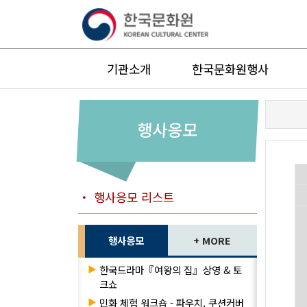
기관소개
한국문화원행사
행사응모
・ 행사응모 리스트
행사응모
+ MORE
▶
한국드라마『여왕의 집』상영 & 토
크쇼
▶
민화 체험 워크숍 - 파우치, 쿠션커버