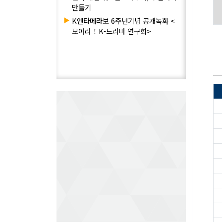
만들기
▶
K엔타메라보 6주년기념 공개녹화 <
모여라！K-드라마 연구회>