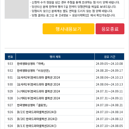
- 신청자 수가 정원을 넘긴 경우 추첨을 통해 초대하는 점 미리 양해 바랍니다.
- 당선되신 분에 한하여 행사 5일 전까지 당첨연락을 메일로 보내드립니다.
- 당첨되지 않으신 분에게는 별도 연락을 드리지 않는 점 양해 바랍니다.
- 당첨 결과는 로그인 후【내정보 > 응모이력확인】에서 확인가능합니다.
행사내용보기
응모종료
번호
행사 제목
응모 기간
933
한국영화상영회「자백」
24.09.05～24.10.08
932
한국영화상영회「비상선언」
24.08.20～24.09.17
931
[오사카2부]한국드라마 셀렉션 2024
24.08.06～24.10.13
930
[오사카1부]한국드라마 셀렉션 2024
24.08.06～24.10.13
929
[니가타2부]한국드라마 셀렉션 2024
24.07.31～24.09.11
928
[니가타1부]한국드라마 셀렉션 2024
24.07.31～24.09.11
927
한국영화상영회「클로젯」
24.07.18～24.08.21
926
[8/23] 한국드라마셀렉션2024③
24.07.10～24.08.14
925
[8/20] 한국드라마셀렉션 2024②
24.07.10～24.08.12
924
[8/13] 한국드라마셀렉션2024①
24.07.10～24.08.05