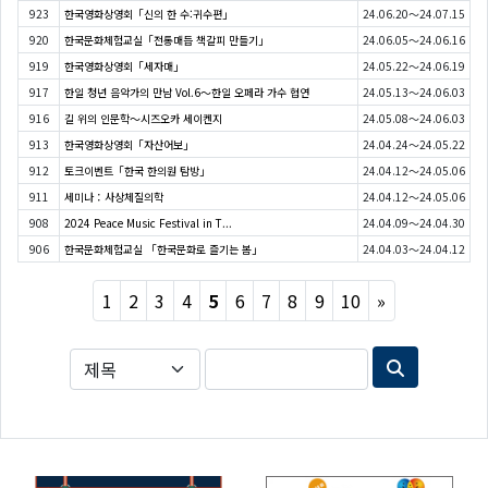
923
한국영화상영회「신의 한 수:귀수편」
24.06.20～24.07.15
920
한국문화체험교실「전통매듭 책갈피 만들기」
24.06.05～24.06.16
919
한국영화상영회「세자매」
24.05.22～24.06.19
917
한일 청년 음악가의 만남 Vol.6〜한일 오페라 가수 협연
24.05.13～24.06.03
916
길 위의 인문학～시즈오카 세이켄지
24.05.08～24.06.03
913
한국영화상영회「자산어보」
24.04.24～24.05.22
912
토크이벤트「한국 한의원 탐방」
24.04.12～24.05.06
911
세미나：사상체질의학
24.04.12～24.05.06
908
2024 Peace Music Festival in T...
24.04.09～24.04.30
906
한국문화체험교실 「한국문화로 즐기는 봄」
24.04.03～24.04.12
Next
1
2
3
4
5
6
7
8
9
10
»