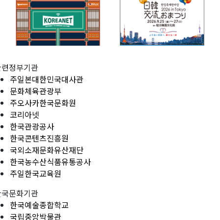
관련정부기관
주일본대한민국대사관
문화체육관광부
주오사카한국문화원
코리아넷
한국관광공사
한국콘텐츠진흥원
국외소재문화유산재단
한국농수산식품유통공사
주일한국교육원
한국문화기관
한국예술종합학교
국립중앙박물관