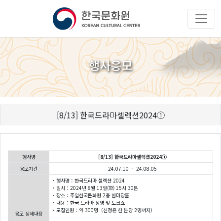
행사응모
[8/13] 한국드라마셀렉션2024①
행사명
[8/13] 한국드라마셀렉션2024①
응모기간
24.07.10 - 24.08.05
・행사명：한국드라마 셀렉션 2024
・일시：2024년 8월 13일(화) 15시 30분
・장소：주일한국문화원 2층 한마당홀
・내용：한국 드라마 상영 및 토크쇼
・모집인원：약 300명（신청은 한 분당 2명까지）
응모 상세내용