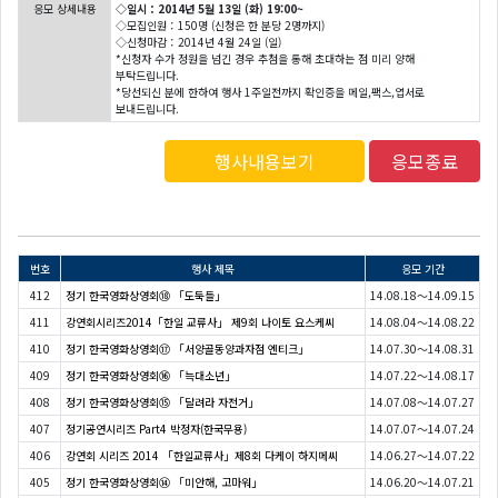
응모 상세내용
◇일시：2014년 5월 13일 (화) 19:00~
◇모집인원：150명 (신청은 한 분당 2명까지)
◇신청마감：2014년 4월 24일 (일)
*신청자 수가 정원을 넘긴 경우 추첨을 통해 초대하는 점 미리 양해
부탁드립니다.
*당선되신 분에 한하여 행사 1주일전까지 확인증을 메일,팩스,엽서로
보내드립니다.
행사내용보기
응모종료
번호
행사 제목
응모 기간
412
정기 한국영화상영회⑱ 「도둑들」
14.08.18～14.09.15
411
강연회시리즈2014「한일 교류사」 제9회 나이토 요스케씨
14.08.04～14.08.22
410
정기 한국영화상영회⑰ 「서양골동양과자점 엔티크」
14.07.30～14.08.31
409
정기 한국영화상영회⑯ 「늑대소년」
14.07.22～14.08.17
408
정기 한국영화상영회⑮ 「달려라 자전거」
14.07.08～14.07.27
407
정기공연시리즈 Part4 박정자(한국무용)
14.07.07～14.07.24
406
강연회 시리즈 2014 「한일교류사」제8회 다케이 하지메씨
14.06.27～14.07.22
405
정기 한국영화상영회⑭ 「미안해, 고마워」
14.06.20～14.07.21