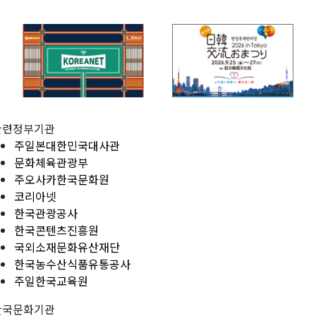
관련정부기관
주일본대한민국대사관
문화체육관광부
주오사카한국문화원
코리아넷
한국관광공사
한국콘텐츠진흥원
국외소재문화유산재단
한국농수산식품유통공사
주일한국교육원
한국문화기관