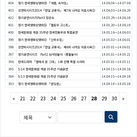
404
정기 한국영화상영회⑬ 「여름, 속삭임」
14.06.04～14.07.06
403
강연회시리즈2014「한일 교류사」 제7회 나카오 히로시씨②
14.06.03～14.06.29
402
정기공연시리즈Part3 장은숙
14.05.29～14.06.18
401
정기 한국영화상영회⑫ 「헬로우 고스트」
14.05.20～14.06.19
400
한국문화원 개원 35주년 한국전통무대 특별공연
14.05.16～14.06.03
399
정기 한국영화상영회⑪ 「신부수업」
14.05.02～14.06.01
398
강연회시리즈2014「한일 교류사」 제6회 나카오 히로시씨①
14.05.01～14.06.01
397
정기공연시리즈 Part2 남사당놀이（풍물놀이）
14.05.01～14.05.21
396
한국드라마 「별에서 온 그대」 1화 선행 특별 시사회
14.05.01～14.05.11
395
5/14 한국문화원 개원 35주년 기념공연
14.04.15～14.04.18
394
5/13 한국문화원 개원 35주년 기념공연
14.04.15～14.04.18
393
정기 한국영화상영회⑩ 「댄싱퀸」
14.04.14～14.05.18
Previous
Next
«
21
22
23
24
25
26
27
28
29
30
»