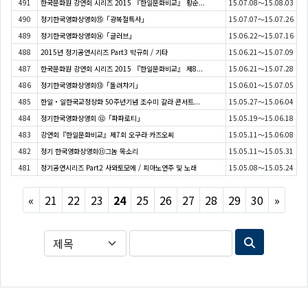
491
한국문화원 강연회 시리즈 2015 『한일문화비교』 황순...
15.07.08～15.08.03
490
정기한국영화상영회⑮「광복절특사」
15.07.07～15.07.26
489
정기한국영화상영회⑭「글러브」
15.06.22～15.07.16
488
2015년 정기공연시리즈 Part3 박규희 / 기타
15.06.21～15.07.09
487
한국문화원 강연회 시리즈 2015 『한일문화비교』 제8...
15.06.21～15.07.28
486
정기한국영화상영회⑬「돌려차기」
15.06.01～15.07.05
485
한일・일한국교정상화 50주년기념 조수미 갈라 콘서트...
15.05.27～15.06.04
484
정기한국영화상영회 ⑫「파파로티」
15.05.19～15.06.18
483
강연회『한일문화비교』제7회 오구라 카즈오씨
15.05.11～15.06.08
482
정기 한국영화상영회⑪그놈 목소리
15.05.11～15.05.31
481
정기공연시리즈 Part2 사와토모에 / 피아노연주 및 노래
15.05.08～15.05.24
Previous
Next
«
21
22
23
24
25
26
27
28
29
30
»