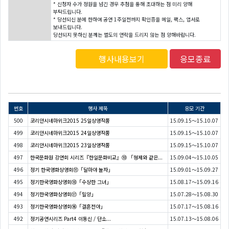
* 신청자 수가 정원을 넘긴 경우 추첨을 통해 초대하는 점 미리 양해
부탁드립니다.
* 당선되신 분에 한하여 공연 1주일전까지 확인증을 메일, 팩스, 엽서로
보내드립니다.
당선되지 못하신 분께는 별도의 연락을 드리지 않는 점 양해바랍니다.
행사내용보기
응모종료
번호
행사 제목
응모 기간
500
코리안시네마위크2015 25일상영작품
15.09.15～15.10.07
499
코리안시네마위크2015 24일상영작품
15.09.15～15.10.07
498
코리안시네마위크2015 23일상영작품
15.09.15～15.10.07
497
한국문화원 강연회 시리즈『한일문화비교』⑩ 「형제와 같은...
15.09.04～15.10.05
496
정기 한국영화상영회⑲「달마야 놀자」
15.09.01～15.09.27
495
정기한국영화상영회⑱「수상한 그녀」
15.08.17～15.09.16
494
정기한국영화상영회⑰「밀양」
15.07.28～15.08.30
493
정기한국영화상영회⑯「결혼전야」
15.07.17～15.08.16
492
정기공연시리즈 Part4 이동신 / 단소...
15.07.13～15.08.06