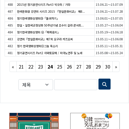
488
2015년 정기공연시리즈 Part3 박규희 / 기타
15.06.21～15.07.09
487
한국문화원 강연회 시리즈 2015 『한일문화비교』 제8...
15.06.21～15.07.28
486
정기한국영화상영회⑬「돌려차기」
15.06.01～15.07.05
485
한일・일한국교정상화 50주년기념 조수미 갈라 콘서트...
15.05.27～15.06.04
484
정기한국영화상영회 ⑫「파파로티」
15.05.19～15.06.18
483
강연회『한일문화비교』제7회 오구라 카즈오씨
15.05.11～15.06.08
482
정기 한국영화상영회⑪그놈 목소리
15.05.11～15.05.31
481
정기공연시리즈 Part2 사와토모에 / 피아노연주 및 노래
15.05.08～15.05.24
Previous
Next
«
21
22
23
24
25
26
27
28
29
30
»