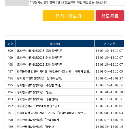
* 당첨되신 분에 한해 6월 22일(월)까지 확인 메일을 보내드립니다.
행사내용보기
응모종료
번호
행사 제목
응모 기간
500
코리안시네마위크2015 25일상영작품
15.09.15～15.10.07
499
코리안시네마위크2015 24일상영작품
15.09.15～15.10.07
498
코리안시네마위크2015 23일상영작품
15.09.15～15.10.07
497
한국문화원 강연회 시리즈『한일문화비교』⑩ 「형제와 같은...
15.09.04～15.10.05
496
정기 한국영화상영회⑲「달마야 놀자」
15.09.01～15.09.27
495
정기한국영화상영회⑱「수상한 그녀」
15.08.17～15.09.16
494
정기한국영화상영회⑰「밀양」
15.07.28～15.08.30
493
정기한국영화상영회⑯「결혼전야」
15.07.17～15.08.16
492
정기공연시리즈 Part4 이동신 / 단소...
15.07.13～15.08.06
491
한국문화원 강연회 시리즈 2015 『한일문화비교』 황순...
15.07.08～15.08.03
490
정기한국영화상영회⑮「광복절특사」
15.07.07～15.07.26
489
정기한국영화상영회⑭「글러브」
15.06.22～15.07.16