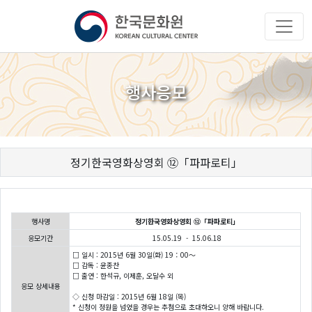
행사응모
정기한국영화상영회 ⑫「파파로티」
행사명
정기한국영화상영회 ⑫「파파로티」
응모기간
15.05.19 - 15.06.18
□ 일시 : 2015년 6월 30일(화) 19：00～
□ 감독 : 윤종찬
□ 출연 : 한석규, 이제훈, 오달수 외
응모 상세내용
◇ 신청 마감일 : 2015년 6월 18일 (목)
* 신청이 정원을 넘었을 경우는 추첨으로 초대하오니 양해 바랍니다.