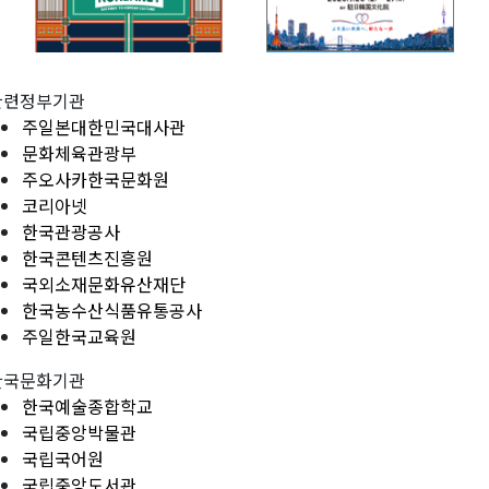
관련정부기관
주일본대한민국대사관
문화체육관광부
주오사카한국문화원
코리아넷
한국관광공사
한국콘텐츠진흥원
국외소재문화유산재단
한국농수산식품유통공사
주일한국교육원
한국문화기관
한국예술종합학교
국립중앙박물관
국립국어원
국립중앙도서관