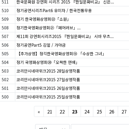
511
한국문화원 강연회 시리즈 2015 『한일문화비교』 신은...
510
정기공연시리즈Part6 유미자 / 한국전통무용
509
정기 한국영화상영회㉒「소원」
508
정기한국영화상영회㉑「페어러브」...
507
제11회 강연회시리즈2015 『한일문화비교』 시마 무츠...
506
정기공연Part5 김얼 / 가야금
505
【추가상영】정긱한국영화상영회⑱ 「수상한 그녀」
504
정기 국영화상영회⑳「오싹한 연애」
503
코리안시네마위크2015 28일상영작품
502
코리안시네마위크2015 27일상영작품
501
코리안시네마위크2015 26일상영작품
500
코리안시네마위크2015 25일상영작품
Previous
«
21
22
23
24
25
26
27