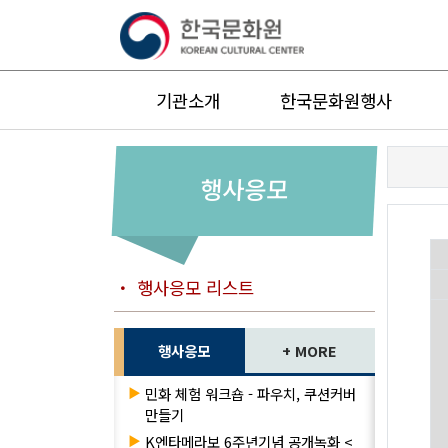
기관소개
한국문화원행사
행사응모
・ 행사응모 리스트
행사응모
+ MORE
▶
민화 체험 워크숍 - 파우치, 쿠션커버
만들기
▶
K엔타메라보 6주년기념 공개녹화 <