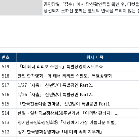
공연당일「접수」에서 당선확인증을 확인 후, 티켓을
당선되지 못하신 분께는 별도의 연락을 드리지 않는 
번호
행사 제목
519
「더 테너 리리코 스핀토」특별상영회＆토크쇼
518
한일 합작영화「더 테너 리리코 스핀토」특별상영회
517
1/27「사춤」 신년맞이 특별공연 Part2...
516
1/26「사춤」 신년맞이 특별공연 Part2...
515
「한국전통예술 한마당」신년맞이 특별공연 Part1
514
한일・일한국교정상화50주년기념 「아리랑 판타지」...
513
정기한국영화상영회㉔「세상에서 가장 아름다운 이별」
512
정기 한국영화상영회㉓「내 미리 속의 지우개」