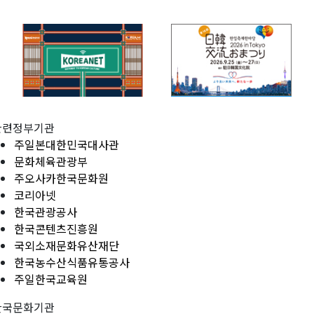
관련정부기관
주일본대한민국대사관
문화체육관광부
주오사카한국문화원
코리아넷
한국관광공사
한국콘텐츠진흥원
국외소재문화유산재단
한국농수산식품유통공사
주일한국교육원
한국문화기관