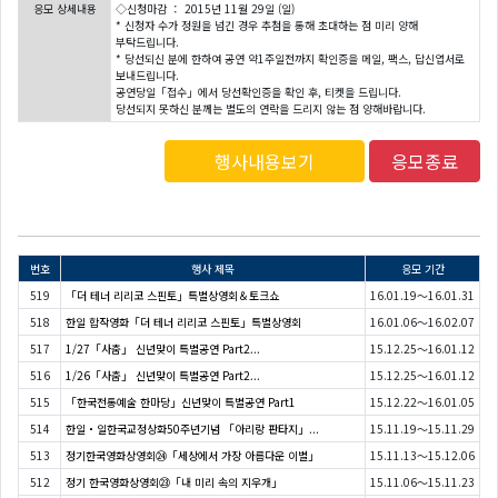
응모 상세내용
◇신청마감 ： 2015년 11월 29일 (일)
* 신청자 수가 정원을 넘긴 경우 추첨을 통해 초대하는 점 미리 양해
부탁드립니다.
* 당선되신 분에 한하여 공연 약1주일전까지 확인증을 메일, 팩스, 답신엽서로
보내드립니다.
공연당일「접수」에서 당선확인증을 확인 후, 티켓을 드립니다.
당선되지 못하신 분께는 별도의 연락을 드리지 않는 점 양해바랍니다.
행사내용보기
응모종료
번호
행사 제목
응모 기간
519
「더 테너 리리코 스핀토」특별상영회＆토크쇼
16.01.19～16.01.31
518
한일 합작영화「더 테너 리리코 스핀토」특별상영회
16.01.06～16.02.07
517
1/27「사춤」 신년맞이 특별공연 Part2...
15.12.25～16.01.12
516
1/26「사춤」 신년맞이 특별공연 Part2...
15.12.25～16.01.12
515
「한국전통예술 한마당」신년맞이 특별공연 Part1
15.12.22～16.01.05
514
한일・일한국교정상화50주년기념 「아리랑 판타지」...
15.11.19～15.11.29
513
정기한국영화상영회㉔「세상에서 가장 아름다운 이별」
15.11.13～15.12.06
512
정기 한국영화상영회㉓「내 미리 속의 지우개」
15.11.06～15.11.23