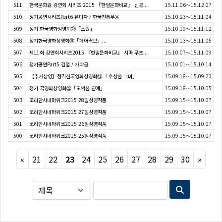
511
한국문화원 강연회 시리즈 2015 『한일문화비교』 신은...
15.11.06～15.12.07
510
정기공연시리즈Part6 유미자 / 한국전통무용
15.10.23～15.11.04
509
정기 한국영화상영회㉒「소원」
15.10.19～15.11.12
508
정기한국영화상영회㉑「페어러브」...
15.10.13～15.11.05
507
제11회 강연회시리즈2015 『한일문화비교』 시마 무츠...
15.10.07～15.11.09
506
정기공연Part5 김얼 / 가야금
15.10.01～15.10.14
505
【추가상영】정긱한국영화상영회⑱ 「수상한 그녀」
15.09.18～15.09.23
504
정기 국영화상영회⑳「오싹한 연애」
15.09.18～15.10.05
503
코리안시네마위크2015 28일상영작품
15.09.15～15.10.07
502
코리안시네마위크2015 27일상영작품
15.09.15～15.10.07
501
코리안시네마위크2015 26일상영작품
15.09.15～15.10.07
500
코리안시네마위크2015 25일상영작품
15.09.15～15.10.07
Previous
Next
«
21
22
23
24
25
26
27
28
29
30
»